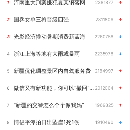
河南重大刑案嫌犯夏某钢落网
2381877
1
国乒女单三将晋级四强
2311806
2
光影经济撬动暑期消费新蓝海
2260756
3
浙江上海等地有大雨或暴雨
2235978
4
新疆优化调整景区内自驾服务费
2184997
5
微信又有新功能，你可以“撤回”你的撤回了！
2012064
6
“新疆的交警怎么个个像我妈”
1969825
7
情侣平潭拍日出坠崖1死1伤
1910490
8