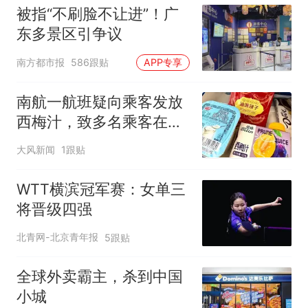
被指“不刷脸不让进”！广
东多景区引争议
南方都市报
586跟贴
APP专享
南航一航班疑向乘客发放
西梅汁，致多名乘客在飞
行途中排队上厕所！乘
大风新闻
1跟贴
客：机上100多人只有2个
厕所；客服回应：并非每
WTT横滨冠军赛：女单三
架飞机都会发放西梅汁
将晋级四强
北青网-北京青年报
5跟贴
全球外卖霸主，杀到中国
小城