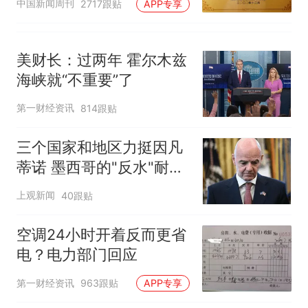
中国新闻周刊
2717跟贴
APP专享
美财长：过两年 霍尔木兹
海峡就“不重要”了
第一财经资讯
814跟贴
三个国家和地区力挺因凡
蒂诺 墨西哥的"反水"耐人
寻味
上观新闻
40跟贴
空调24小时开着反而更省
电？电力部门回应
第一财经资讯
963跟贴
APP专享