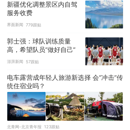
新疆优化调整景区内自驾
服务收费
界面新闻
779跟贴
郭士强：球队训练质量
高，希望队员“做好自己”
澎湃新闻
57跟贴
电车露营成年轻人旅游新选择 会“冲击”传
统住宿业吗？
北青网-北京青年报
123跟贴