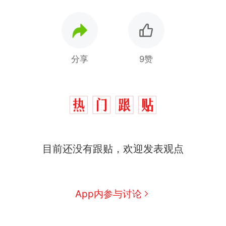
分享
9赞
那个在床头放菜刀的女孩，
热
因老师一句“跟我回家”改写了
人生
搬家报价570元，搬到楼下
新
目前还没有跟贴，欢迎发表观点
交5060元才肯搬上楼！女子傻
眼了……
空调24小时开着反而更省电？
电力部门回应
佛山一中学招聘物理教师，笔
App内参与讨论
试前13名均遭淘汰？教育局：
已叫停招聘，成立调查组全面
“不建议大家买深色蛋糕”上热