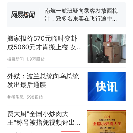
核查
搜，网友：天塌了！
南航一航班疑向乘客发放西梅
汁，致多名乘客在飞行途中排
队上厕所！乘客：机上100多
那个在床头放菜刀的女孩，
热
人只有2个厕所；客服回应：并
因老师一句“跟我回家”改写了
搬家报价570元临时变卦
非每架飞机都会发放西梅汁
人生
成5060元才肯搬上楼 女
子傻眼
极目新闻
1.9万跟贴
外媒：波兰总统向乌总统
发出最后通牒
参考消息
598跟贴
费大厨"全国小炒肉大
王"称号被指凭视频评出
官方回应