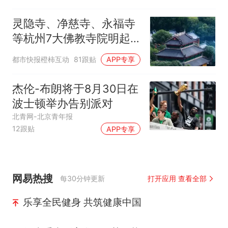
灵隐寺、净慈寺、永福寺
等杭州7大佛教寺院明起
临时关闭，别跑空了
都市快报橙柿互动
81跟贴
APP专享
杰伦-布朗将于8月30日在
波士顿举办告别派对
北青网-北京青年报
12跟贴
APP专享
网易热搜
每30分钟更新
打开应用 查看全部
乐享全民健身 共筑健康中国