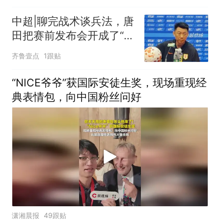
中超|聊完战术谈兵法，唐
田把赛前发布会开成了“军
师联盟”
齐鲁壹点
1跟贴
“NICE爷爷”获国际安徒生奖，现场重现经
典表情包，向中国粉丝问好
潇湘晨报
49跟贴