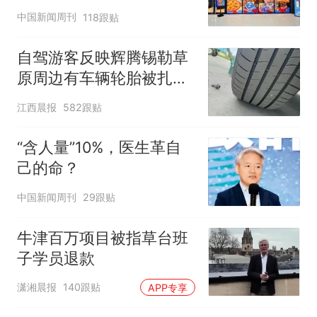
中国新闻周刊
118跟贴
自驾游客反映辉腾锡勒草
原周边有车辆轮胎被扎，
修理店铺换胎价格高达千
江西晨报
582跟贴
元，官方发布情况通报
“含人量”10%，医生革自
己的命？
中国新闻周刊
29跟贴
牛津百万项目被指草台班
子学员退款
潇湘晨报
140跟贴
APP专享