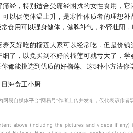
解痛经，特别适合受痛经困扰的女性食用，它
，可以促使体温上升，是寒性体质者的理想补
经常食用可以强身健体，健脾补气，补肾壮阳，
营养又好吃的榴莲大家可以经常吃，但是价钱
仔细了，以免买到不好的榴莲可就亏大了，学
证你都能挑选到优质的好榴莲。这5种小方法你
】目海食王小厨
为网易自媒体平台“网易号”作者上传并发布，仅代表该作者
tent above (including the pictures and videos if any)
r of NetEase Hao, which is a social media platform a