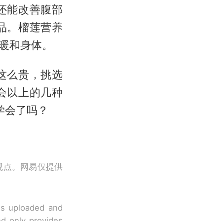
还能改善腹部
品。榴莲营养
暖和身体。
这么贵，挑选
会以上的几种
学会了吗？
观点。网易仅提供
 is uploaded and
nd only provides