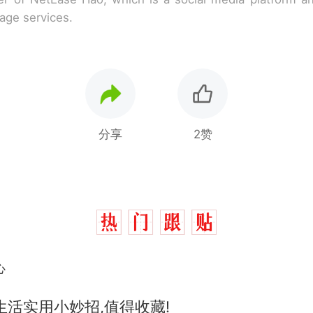
rage services.
分享
2赞
心
山
生活实用小妙招,值得收藏!