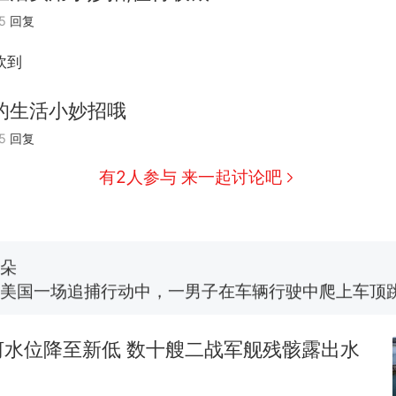
5
回复
砍到
的生活小妙招哦
西班牙飞地休达边境，摩洛哥士兵搬起大石块投向
热
5
回复
此前一天内数万人从摩洛哥涌入西班牙
费大厨“全国小炒肉大王”称号，仅凭视频评出？中
新
有2人参与 来一起讨论吧
应
男子上山采菌偶然发现鸡枞菌窝，原地守1天等它长大：
朵
美国一场追捕行动中，一男子在车辆行驶中爬上车顶
报）
笔试第一被第二名传话劝弃考 官方通报
河水位降至新低 数十艘二战军舰残骸露出水
美国渔民钓获鲨鱼徒手将其拽回大海 目击者直呼震惊
参考消息）