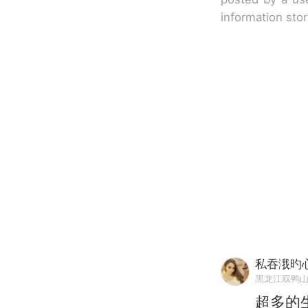
information sto
私吞涐旳
黑龙江双鸭
超多的