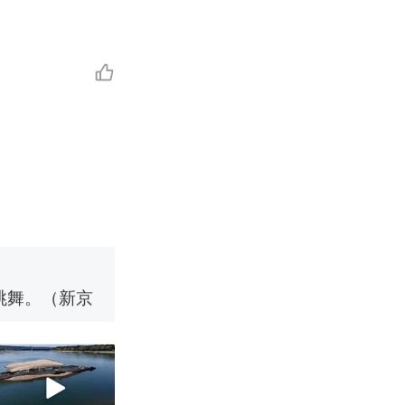
移民引争议，
国烹饪协会回
挖了140多
跳舞。（新京
 （视频来源：