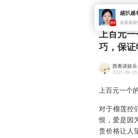
上百元一
巧，保证
西奥讲娱乐
2021-09-25 
上百元一个
对于榴莲控
恨，爱是因
贵价格让人