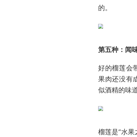
的。
第五种：闻
好的榴莲会
果肉还没有
似酒精的味
榴莲是“水