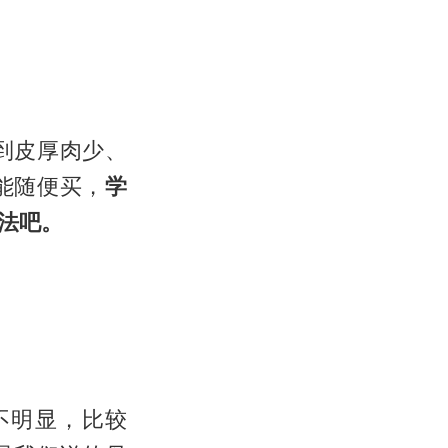
到皮厚肉少、
能随便买，
学
法吧。
不明显，比较