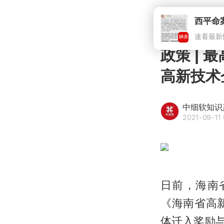
速看最新
政策 |
高新技术
中细软知识
2021-09-11 
日前，海南
《海南省高
体迁入奖励