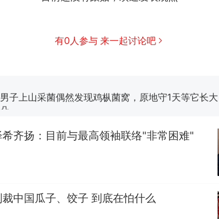
制裁瓜子饺子，美国怕什么？
热
有0人参与 来一起讨论吧
那个在床头放菜刀的女孩，因老师一句“跟我回家”
新
费大厨“全国小炒肉大王”称号，仅凭视频评出？中国
男子上山采菌偶然发现鸡枞菌窝，原地守1天等它长大：
朵
美国渔民钓获鲨鱼徒手将其拽回大海 目击者直呼震惊
参考消息）
希齐扬：目前与最高领袖联络"非常困难"
笔试第一被第二名传话劝弃考 官方通报
制裁瓜子饺子，美国怕什么？
热
制裁中国瓜子、饺子 到底在怕什么