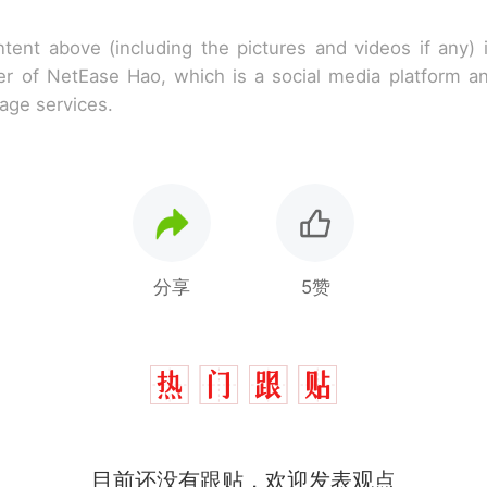
tent above (including the pictures and videos if any)
r of NetEase Hao, which is a social media platform a
rage services.
分享
5赞
目前还没有跟贴，欢迎发表观点