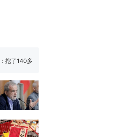
改写了人生
烹饪协会回应
挖了140多
 （视频来源：