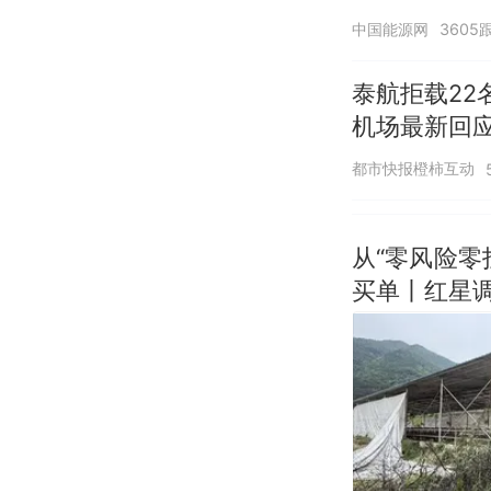
中国能源网
3605
泰航拒载22
机场最新回
诺免费改签
都市快报橙柿互动
从“零风险
买单丨红星