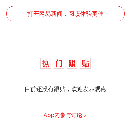
打开网易新闻，阅读体验更佳
目前还没有跟贴，欢迎发表观点
那个在床头放菜刀的女孩，
热
App内参与讨论
因老师一句“跟我回家”改写了
人生
费大厨“全国小炒肉大王”称
新