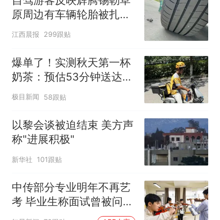
原周边有车辆轮胎被扎，
修理店铺换胎价格高达千
江西晨报
299跟贴
元，官方发布情况通报
爆单了！实测秋天第一杯
奶茶：预估53分钟送达，
实际耗时92分钟
极目新闻
58跟贴
以黎会谈被迫结束 美方声
称"进展积极"
新华社
101跟贴
中传部分专业明年不再艺
考 毕业生称面试曾被问
“如何策划晚会” 专家：遏