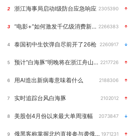
浙江海事局启动Ⅰ级防台应急响应
2305390
2
“电影+”如何激发千亿级消费新活力？
2266383
3
泰国初中生饮弹自尽前开了26枪
2260917
4
预计“白海豚”明晚将在浙江舟山到福建福鼎一带沿海登陆
2217726
5
用AI造出新病毒意味着什么
2188306
6
实时追踪台风白海豚
2102012
7
美股创4月份以来最大单周涨幅
2073847
8
俄黑客称掌握北约直接参与袭俄证据
1971231
9