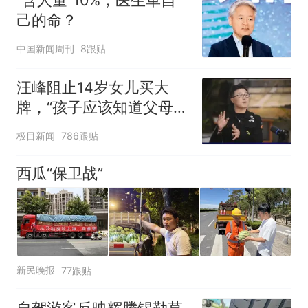
“含人量”10%，医生革自
己的命？
中国新闻周刊
8跟贴
汪峰阻止14岁女儿买大
牌，“孩子应该知道父母的
不易”，称自己买衣服80%
极目新闻
786跟贴
都在淘宝
西瓜“保卫战”
新民晚报
77跟贴
自驾游客反映辉腾锡勒草