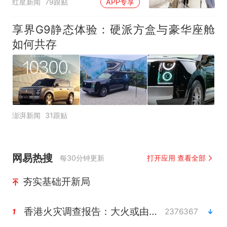
红星新闻
79跟贴
APP专享
制“艺考捷径化”
享界G9静态体验：硬派方盒与豪华座舱
如何共存
澎湃新闻
31跟贴
网易热搜
每30分钟更新
打开应用 查看全部
夯实基础开新局
香港火灾调查报告：大火或由烟头引起
2376367
1