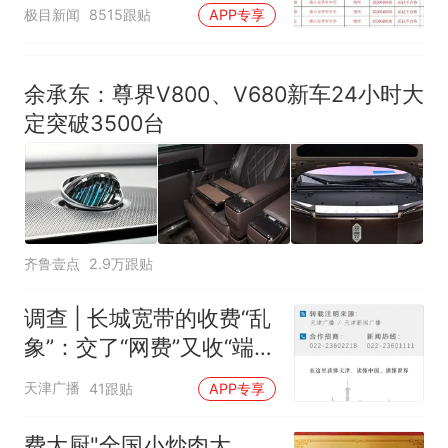
汰？教育局：已叫停招
极目新闻
8515跟贴
APP专享
聘，成立调查组全面核查
余承东：尊界V800、V680新车24小时大
定突破3500台
齐鲁壹点
2.9万跟贴
调查 | 长城宽带的收费“乱
象”：交了“网费”又收“端口
费”，退费没着落，使用期
天津广播
41跟贴
APP专享
可延长到2037年
费大厨"全国小炒肉大