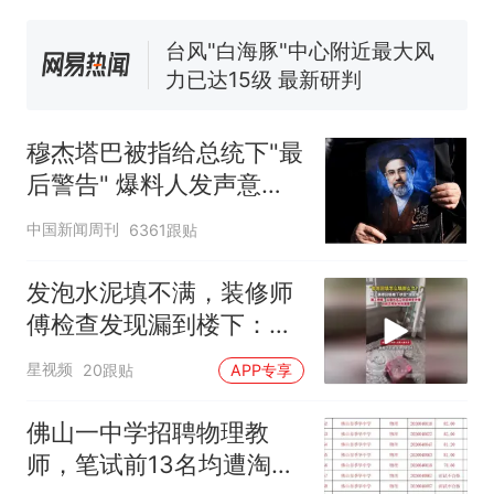
号，仅凭视频评出？中国烹饪
协会回应
台风"白海豚"中心附近最大风
力已达15级 最新研判
佛山一中学招聘物理教师，笔
试前13名均遭淘汰？教育局：
穆杰塔巴被指给总统下"最
已叫停招聘，成立调查组全面
笔试第一被第二名传话劝弃考
后警告" 爆料人发声意味
核查
官方通报
深长
享界G9车型预售价公布：
中国新闻周刊
6361跟贴
43.98万起
那个在床头放菜刀的女孩，
热
发泡水泥填不满，装修师
因老师一句“跟我回家”改写了
傅检查发现漏到楼下：出
人生
风口未延伸到外墙
星视频
20跟贴
APP专享
佛山一中学招聘物理教
师，笔试前13名均遭淘