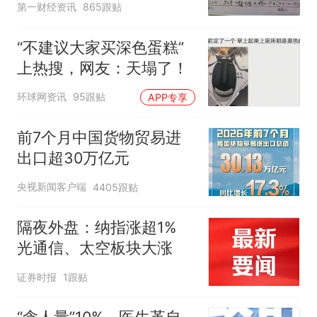
第一财经资讯
865跟贴
“不建议大家买深色蛋糕”
上热搜，网友：天塌了！
环球网资讯
95跟贴
APP专享
前7个月中国货物贸易进
出口超30万亿元
央视新闻客户端
4405跟贴
隔夜外盘：纳指涨超1%
光通信、太空板块大涨
证券时报
1跟贴