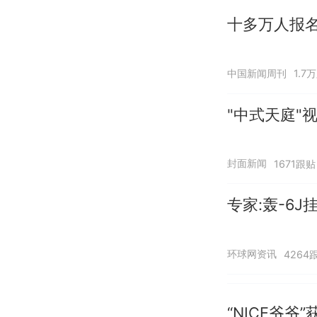
十多万人报
中国新闻周刊
1.7
"中式天庭"
封面新闻
1671跟贴
专家:轰-6
环球网资讯
4264
“NICE爷