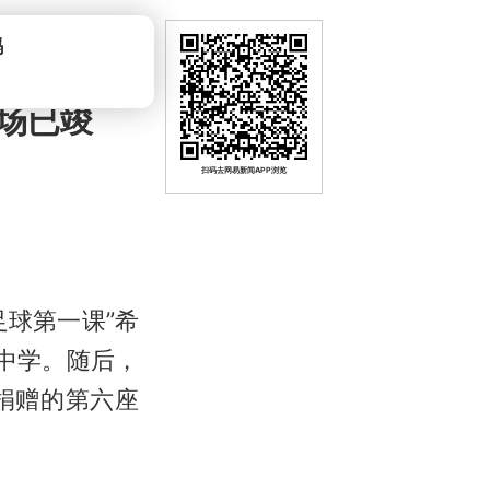
吗
场已竣
扫码去网易新闻APP浏览
足球第一课”希
中学。随后，
捐赠的第六座