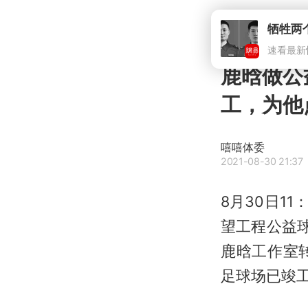
牺牲两
速看最新
鹿晗做公
工，为他
嘻嘻体委
2021-08-30 21:37
8月30日1
望工程公益
鹿晗工作室
足球场已竣