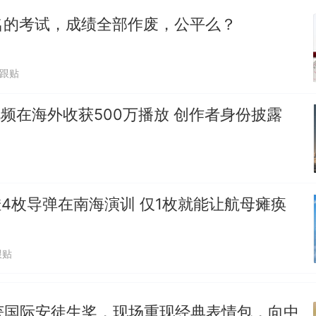
空调24小时开着反而更省电？电力部门回应
名的考试，成绩全部作废，公平么？
佛山一中学招聘物理教师，笔试前13名均遭淘汰？教
招聘，成立调查组全面核查
万跟贴
十多万人报名的考试，成绩全部作废，公平么？
热
视频在海外收获500万播放 创作者身份披露
J挂4枚导弹在南海演训 仅1枚就能让航母瘫痪
跟贴
爷”获国际安徒生奖，现场重现经典表情包，向中