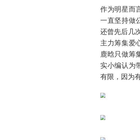
作为明星而
一直坚持做
还曾先后几
主力筹集爱
鹿晗只做筹
实小编认为
有限，因为