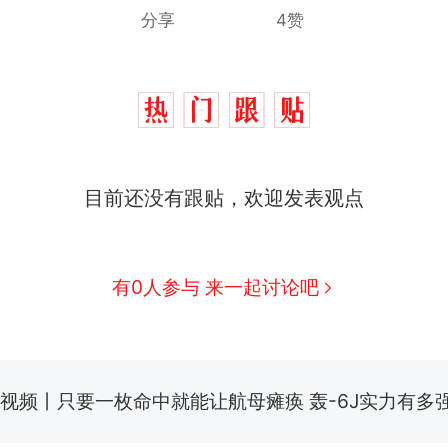
分享
4赞
目前还没有跟贴，欢迎发表观点
十多万人报名的考试，成绩全部作废，公平么？
热
全球唯一没有法定首都的国家，刚改国名，总统就
新
有0人参与 来一起讨论吧
骑行绕了几乎整个国境线一圈，还曾两次到中国寻根
搬家报价570元，搬到楼下交5060元才肯搬上楼！
视频丨只要一枚命中就能让航母瘫痪 轰-6J实力有多