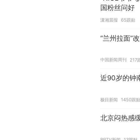
国粉丝问好
潇湘晨报
65跟贴
“兰州拉面”
中国新闻周刊
217
近90岁的钟
极目新闻
1450跟
北京闷热感
BRTV新闻
13跟贴