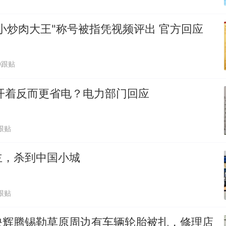
小炒肉大王"称号被指凭视频评出 官方回应
0跟贴
开着反而更省电？电力部门回应
跟贴
主，杀到中国小城
跟贴
映辉腾锡勒草原周边有车辆轮胎被扎，修理店