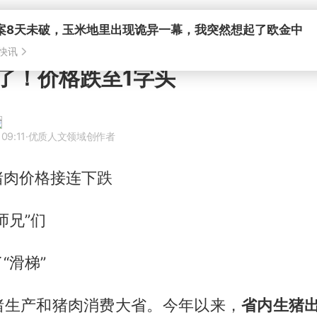
了！价格跌至1字头
09:11
·优质人文领域创作者
猪肉价格接连下跌
师兄”们
“滑梯”
猪生产和猪肉消费大省。今年以来，
省内生猪出