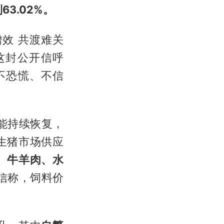
63.02%。
效 共渡难关
这封公开信呼
不恐慌、不信
能持续恢复，
生猪市场供应
、牛羊肉、水
开信称，饲料价