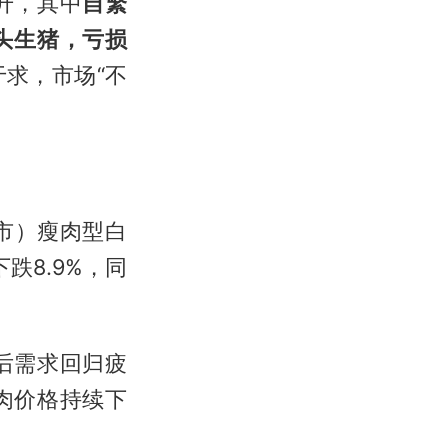
升，其中
自繁
一头生猪，亏损
求，市场“不
辖市）瘦肉型白
跌8.9%，同
后需求回归疲
肉价格持续下