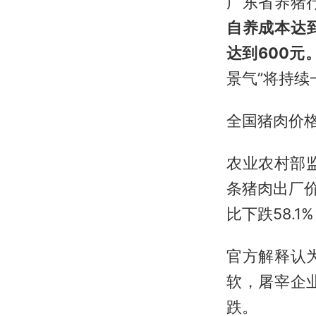
广东省养猪
自养成本达到
达到600元
景气”将持
全国猪肉价格
农业农村部监
条猪肉出厂价
比下跌58.1
官方解释认
软，屠宰企
跌。