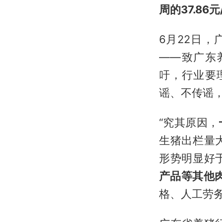
周的37.86
6月22日
——致广东
吁，行业要
谣、不传谣
“究其原因，
生猪出栏量
形势明显好
产品等其他
格、人工劳