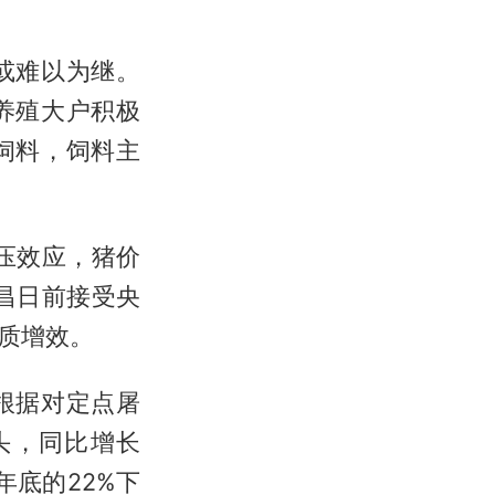
或难以为继。
养殖大户积极
饲料，饲料主
压效应，猪价
昌日前接受央
质增效。
根据对定点屠
万头，同比增长
年底的22%下