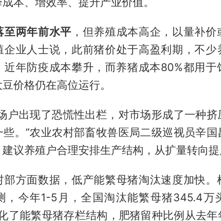
降成本、增效率、提升产业价值。
落至两年前水平
，但养殖成本高企，以量补价
殖企业人士说，此前猪价处于高盈利期，不少
。近年防疫成本攀升，而养猪成本80%都用于
大豆价格仍在高位运行。
猪场户出现了恐慌性出栏，对市场形成了一种挤
一些。”农业农村部畜牧兽医局二级巡视员辛国
，建议养殖户合理安排生产结构，从扩量转向提
村部方面数据，低产能繁母猪淘汰速度加快。
，今年1-5月，全国淘汰能繁母猪345.4
优化了能繁母猪存栏结构，肥猪留种比例从去年