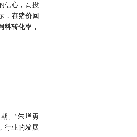
的信心，高投
示，
在猪价回
饲料转化率，
放期。”朱增勇
，行业的发展