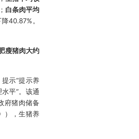
；
白条肉平均
降40.87%。
肥瘦猪肉大约
提示“提示养
水平”。该通
善政府猪肉储备
》），生猪养