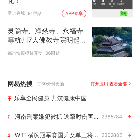
化！
掌上春城
91跟贴
APP专享
灵隐寺、净慈寺、永福寺
等杭州7大佛教寺院明起
临时关闭，别跑空了
都市快报橙柿互动
86跟贴
网易热搜
每30分钟更新
打开应用 查看全部
乐享全民健身 共筑健康中国
河南刑案嫌犯被抓 逃窜时伤害多人
2385784
1
WTT横滨冠军赛国乒女单三将晋级四强
2302802
2