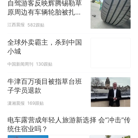
自驾游客反映辉腾锡勒草
原周边有车辆轮胎被扎，
修理店铺换胎价格高达千
江西晨报
582跟贴
元，官方发布情况通报
全球外卖霸主，杀到中国
小城
中国新闻周刊
130跟贴
牛津百万项目被指草台班
子学员退款
潇湘晨报
169跟贴
电车露营成年轻人旅游新选择 会“冲击”传
统住宿业吗？