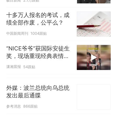
极目新闻
2.1万跟贴
核查
搜，网友：天塌了！
那个在床头放菜刀的女孩，
十多万人报名的考试，成
热
因老师一句“跟我回家”改写了
绩全部作废，公平么？
人生
中国新闻周刊
1004跟贴
“NICE爷爷”获国际安徒生
奖，现场重现经典表情
包，向中国粉丝问好
潇湘晨报
54跟贴
外媒：波兰总统向乌总统
发出最后通牒
参考消息
866跟贴