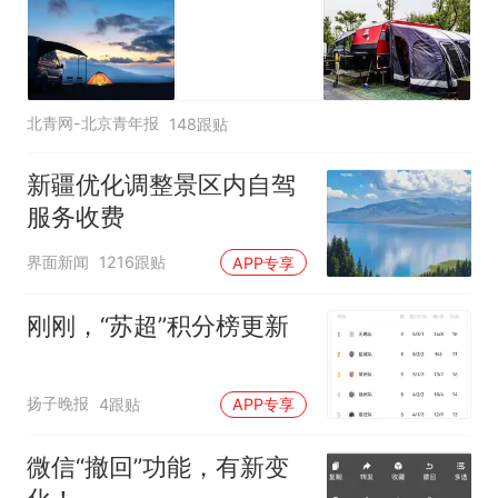
北青网-北京青年报
148跟贴
新疆优化调整景区内自驾
服务收费
界面新闻
1216跟贴
APP专享
刚刚，“苏超”积分榜更新
扬子晚报
4跟贴
APP专享
微信“撤回”功能，有新变