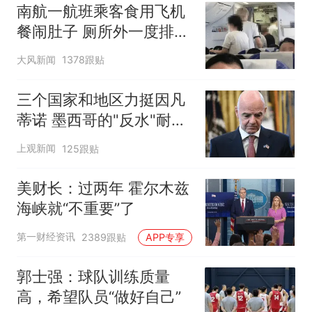
南航一航班乘客食用飞机
餐闹肚子 厕所外一度排长
队
大风新闻
1378跟贴
三个国家和地区力挺因凡
蒂诺 墨西哥的"反水"耐人
寻味
上观新闻
125跟贴
美财长：过两年 霍尔木兹
海峡就“不重要”了
第一财经资讯
2389跟贴
APP专享
郭士强：球队训练质量
高，希望队员“做好自己”