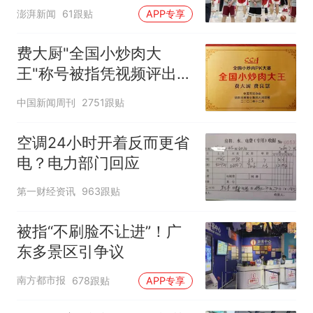
澎湃新闻
61跟贴
APP专享
费大厨"全国小炒肉大
王"称号被指凭视频评出
官方回应
中国新闻周刊
2751跟贴
空调24小时开着反而更省
电？电力部门回应
第一财经资讯
963跟贴
被指“不刷脸不让进”！广
东多景区引争议
南方都市报
678跟贴
APP专享