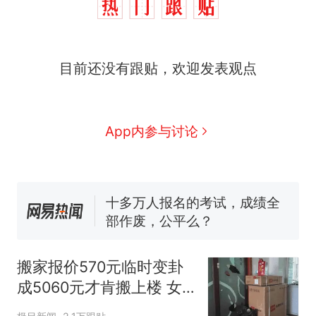
目前还没有跟贴，欢迎发表观点
那个在床头放菜刀的女孩，
热
App内参与讨论
因老师一句“跟我回家”改写了
人生
搬家报价570元，搬到楼下
新
交5060元才肯搬上楼！女子傻
眼了……
十多万人报名的考试，成绩全
部作废，公平么？
空调24小时开着反而更省电？
电力部门回应
搬家报价570元临时变卦
佛山一中学招聘物理教师，笔
成5060元才肯搬上楼 女
试前13名均遭淘汰？教育局：
子傻眼
已叫停招聘，成立调查组全面
“不建议大家买深色蛋糕”上热