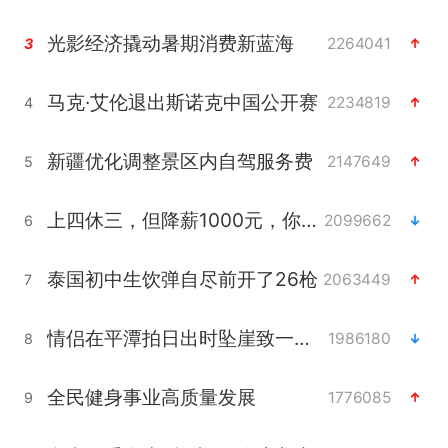
光影经济撬动暑期消费新蓝海
2264041
3
马克·艾伦退出斯诺克中国公开赛
2234819
4
新疆优化调整景区内自驾服务费
2147649
5
上四休三，但降薪1000元，你接受吗？
2099662
6
泰国初中生饮弹自尽前开了26枪
2063449
7
情侣在平潭拍日出时坠崖致一死一伤
1986180
8
全民健身事业高质量发展
1776085
9