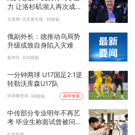
力 让洛杉矶湖人再次成为
冠军之师
北青网-北京青年报
39跟贴
俄副外长：德推动乌局势
升级或致自身陷入灾难
新华社
600跟贴
一分钟两球 U17国足2:1逆
转勒沃库森U17队
环球网资讯
96跟贴
APP专享
中传部分专业明年不再艺
考 毕业生称面试曾被问
“如何策划晚会” 专家：遏
红星新闻