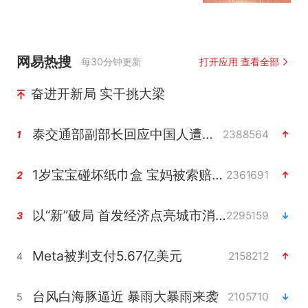
网易热搜
每30分钟更新
打开应用 查看全部
奋进开新局 实干挑大梁
泰交通部副部长回应中国人遭歧视手势
2388564
1
1岁宝宝碰坏纸巾盒 宝妈被索赔924元
2361691
2
以“新”破局 首发经济点亮城市消费活力
2295159
3
Meta被判支付5.67亿美元
2158212
4
台风白海豚逼近 暴雨大暴雨来袭
2105710
5