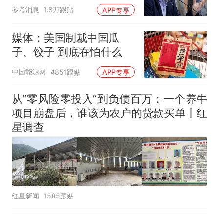
难"
那个在床头放菜刀的女孩，
热
参考消息
1.8万跟贴
APP专享
因老师一句“跟我回家”改写了
人生
媒体：美国制裁中国瓜
子、饺子 到底在怕什么
中国能源网
4851跟贴
APP专享
从“零风险零投入”到负债百万：一个养牛
项目崩盘后，谁该为农户的贷款买单丨红
星调查
红星新闻
1585跟贴