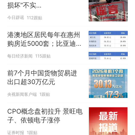
损坏”不实
（2026·08·06）
今日辟谣
112跟贴
港澳地区居民每年在惠州
购房近5000套；比亚迪销
量跻身全球车企第六丨大
每日经济新闻
115跟贴
湾区财经早参
前7个月中国货物贸易进
出口超30万亿元
央视新闻客户端
1跟贴
CPO概念盘初拉升 景旺电
子、依顿电子涨停
证券时报
1跟贴