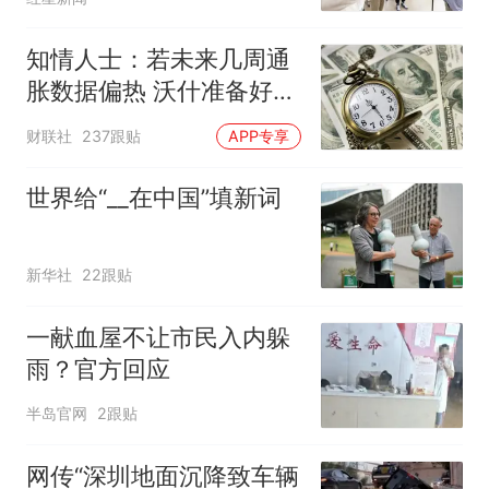
制“艺考捷径化”
知情人士：若未来几周通
胀数据偏热 沃什准备好加
息
财联社
237跟贴
APP专享
世界给“__在中国”填新词
新华社
22跟贴
一献血屋不让市民入内躲
雨？官方回应
半岛官网
2跟贴
网传“深圳地面沉降致车辆