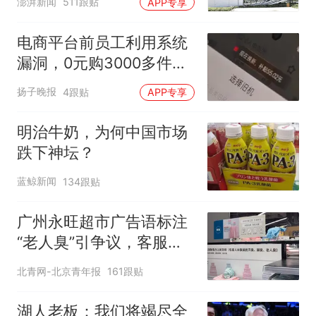
澎湃新闻
511跟贴
APP专享
电商平台前员工利用系统
漏洞，0元购3000多件家
电！
扬子晚报
4跟贴
APP专享
明治牛奶，为何中国市场
跌下神坛？
蓝鲸新闻
134跟贴
广州永旺超市广告语标注
“老人臭”引争议，客服回
应
北青网-北京青年报
161跟贴
湖人老板：我们将竭尽全