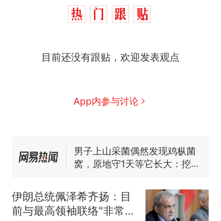
目前还没有跟贴，欢迎发表观点
那个在床头放菜刀的女孩，
热
因老师一句“跟我回家”改写了
人生
制裁瓜子饺子，美国怕什
新
App内参与讨论
么？
费大厨“全国小炒肉大王”称
号，仅凭视频评出？中国烹饪
协会回应
男子上山采菌偶然发现鸡枞菌
窝，原地守1天等它长大：挖了
140多朵
美国渔民钓获鲨鱼徒手将其拽
回大海 目击者直呼震惊 （视频
伊朗总统佩泽希齐扬：目
来源：参考消息）
笔试第一被第二名传话劝弃考
前与最高领袖联络"非常困
官方通报