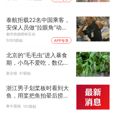
泰航拒载22名中国乘客，
安保人员做“拉眼角”动
作，泰国机场最新回应：
都市快报橙柿互动
5093跟贴
APP专享
拒绝登机决定由航司作
出；亲历者：曾承诺免费
北京的“毛毛虫”进入暴食
改签但没兑现
期，小鸟不爱吃，数亿头
小蜂迎战
新京报
61跟贴
浙江男子划桨板时看到大
鱼，用桨把鱼拍晕后捞
起；当事人：鱼重7斤6
鲁中晨报
101跟贴
两，做成红烧辣子鱼块，