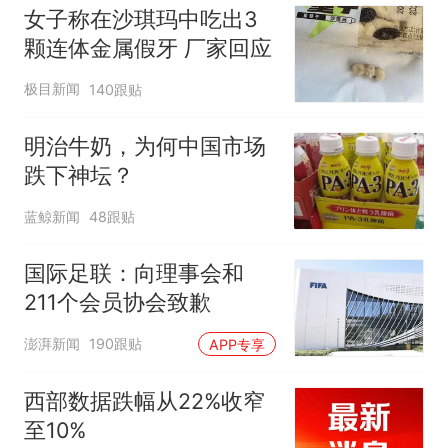
味道很好
女子称在沙琪玛中吃出3
颗连体金属假牙 厂家回应
极目新闻
140跟贴
明治牛奶，为何中国市场
跌下神坛？
蓝鲸新闻
48跟贴
国际足联：向理事会和
211个会员协会致歉
澎湃新闻
190跟贴
APP专享
西部数据跌幅从22%收窄
至10%