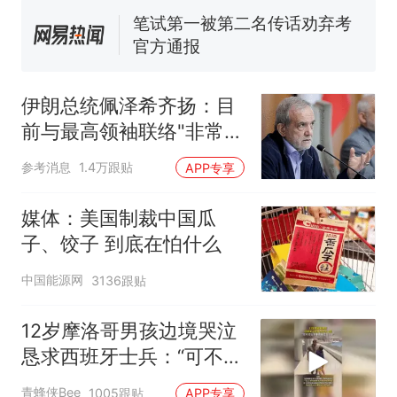
来源：参考消息）
笔试第一被第二名传话劝弃考
官方通报
多地要求领导干部带头休假
伊朗总统佩泽希齐扬：目
制裁瓜子饺子，美国怕什
热
前与最高领袖联络"非常困
么？
难"
参考消息
1.4万跟贴
APP专享
媒体：美国制裁中国瓜
子、饺子 到底在怕什么
中国能源网
3136跟贴
12岁摩洛哥男孩边境哭泣
恳求西班牙士兵：“可不可
以不要把我遣返回国”
青蜂侠Bee
1005跟贴
APP专享