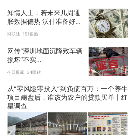
知情人士：若未来几周通
胀数据偏热 沃什准备好加
息
财联社
151跟贴
网传“深圳地面沉降致车辆
损坏”不实
（2026·08·06）
今日辟谣
34跟贴
从“零风险零投入”到负债百万：一个养牛
项目崩盘后，谁该为农户的贷款买单丨红
星调查