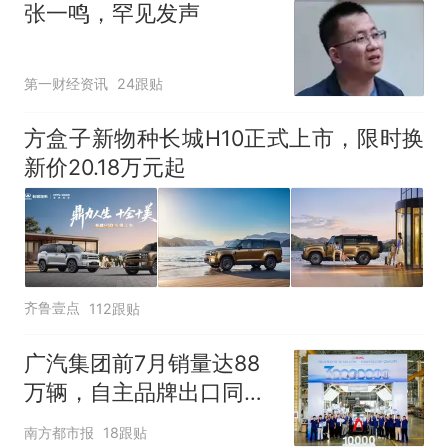
张一鸣，罕见发声
第一财经资讯
24跟贴
方盒子新物种长城H10正式上市，限时换
新价20.18万元起
齐鲁壹点
112跟贴
广汽集团前7月销量达88
万辆，自主品牌出口同比
增130%
南方都市报
18跟贴