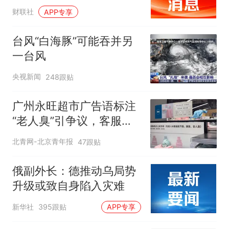
财联社
APP专享
台风“白海豚”可能吞并另
一台风
央视新闻
248跟贴
广州永旺超市广告语标注
“老人臭”引争议，客服回
应
北青网-北京青年报
47跟贴
俄副外长：德推动乌局势
升级或致自身陷入灾难
新华社
395跟贴
APP专享