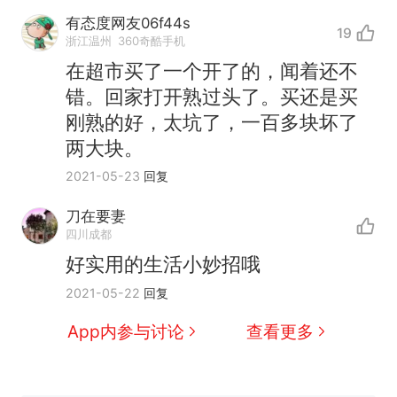
有态度网友06f44s
19
浙江温州
360奇酷手机
在超市买了一个开了的，闻着还不
错。回家打开熟过头了。买还是买
刚熟的好，太坑了，一百多块坏了
两大块。
2021-05-23
回复
刀在要妻
制裁瓜子饺子，美国怕什
热
四川成都
么？
好实用的生活小妙招哦
费大厨“全国小炒肉大王”称
新
2021-05-22
回复
号，仅凭视频评出？中国烹饪
协会回应
男子上山采菌偶然发现鸡枞菌
App内参与讨论
查看更多
窝，原地守1天等它长大：挖了
140多朵
美国渔民钓获鲨鱼徒手将其拽
回大海 目击者直呼震惊 （视频