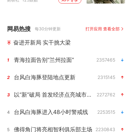
网易热搜
每30分钟更新
打开应用 查看全部
奋进开新局 实干挑大梁
青海拉面告别“兰州拉面”
2357465
1
台风白海豚登陆地点更新
2315145
2
以“新”破局 首发经济点亮城市消费活力
2272762
3
台风白海豚进入48小时警戒线
2253515
4
佛得角门将亮相智利俱乐部主场
2230843
5