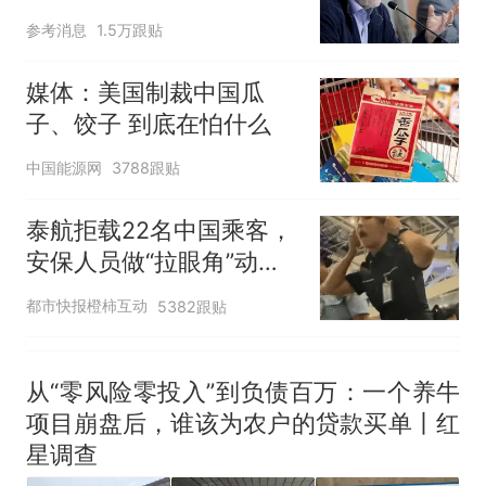
难"
140多朵
美国渔民钓获鲨鱼徒手将其拽
参考消息
1.5万跟贴
回大海 目击者直呼震惊 （视频
来源：参考消息）
笔试第一被第二名传话劝弃考
媒体：美国制裁中国瓜
官方通报
子、饺子 到底在怕什么
制裁瓜子饺子，美国怕什
热
中国能源网
3788跟贴
么？
泰航拒载22名中国乘客，
安保人员做“拉眼角”动
作，泰国机场最新回应：
都市快报橙柿互动
5382跟贴
拒绝登机决定由航司作
出；亲历者：曾承诺免费
改签但没兑现
从“零风险零投入”到负债百万：一个养牛
项目崩盘后，谁该为农户的贷款买单丨红
星调查