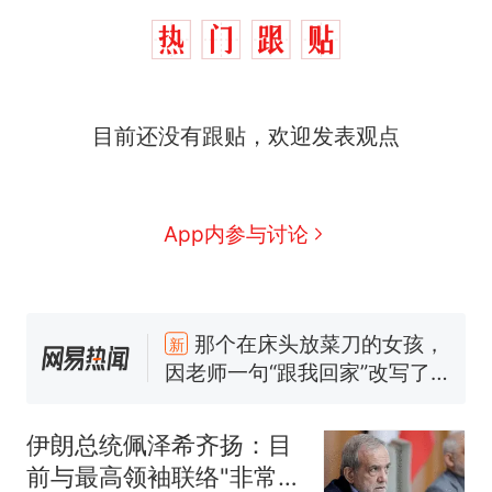
目前还没有跟贴，欢迎发表观点
App内参与讨论
制裁瓜子饺子，美国怕什
热
么？
那个在床头放菜刀的女孩，
新
因老师一句“跟我回家”改写了
人生
费大厨“全国小炒肉大王”称
号，仅凭视频评出？中国烹饪
伊朗总统佩泽希齐扬：目
协会回应
男子上山采菌偶然发现鸡枞菌
前与最高领袖联络"非常困
窝，原地守1天等它长大：挖了