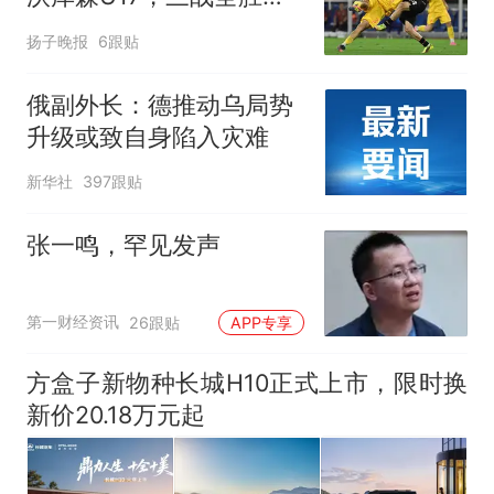
赵松源替补登场传射建功
扬子晚报
6跟贴
俄副外长：德推动乌局势
升级或致自身陷入灾难
新华社
397跟贴
张一鸣，罕见发声
第一财经资讯
26跟贴
APP专享
方盒子新物种长城H10正式上市，限时换
新价20.18万元起