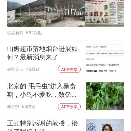
红星新闻
662跟贴
山姆超市落地烟台进展如
何？最新消息来了
齐鲁壹点
45跟贴
APP专享
北京的“毛毛虫”进入暴食
期，小鸟不爱吃，数亿头
小蜂迎战
新京报
83跟贴
APP专享
王虹特别感谢的教授，接