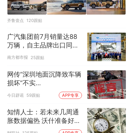
齐鲁壹点
120跟贴
广汽集团前7月销量达88
万辆，自主品牌出口同比
增130%
南方都市报
25跟贴
网传“深圳地面沉降致车辆
损坏”不实
（2026·08·06）
今日辟谣
59跟贴
APP专享
知情人士：若未来几周通
胀数据偏热 沃什准备好加
息
财联社
125跟贴
APP专享