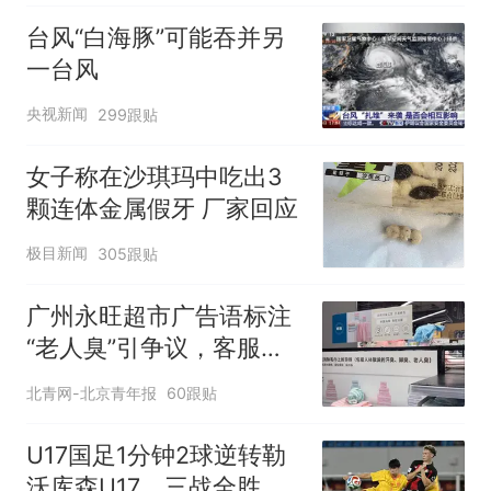
台风“白海豚”可能吞并另
一台风
央视新闻
299跟贴
女子称在沙琪玛中吃出3
颗连体金属假牙 厂家回应
极目新闻
305跟贴
广州永旺超市广告语标注
“老人臭”引争议，客服回
应
北青网-北京青年报
60跟贴
U17国足1分钟2球逆转勒
沃库森U17，三战全胜！