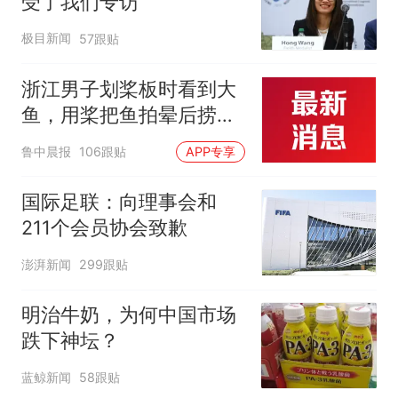
受了我们专访
极目新闻
57跟贴
浙江男子划桨板时看到大
鱼，用桨把鱼拍晕后捞
起；当事人：鱼重7斤6
鲁中晨报
106跟贴
APP专享
两，做成红烧辣子鱼块，
味道很好
国际足联：向理事会和
211个会员协会致歉
澎湃新闻
299跟贴
明治牛奶，为何中国市场
跌下神坛？
蓝鲸新闻
58跟贴