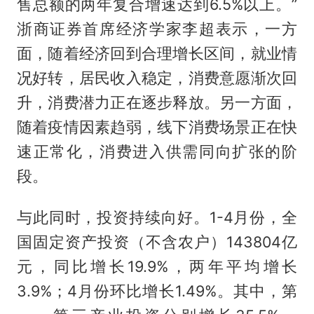
售总额的两年复合增速达到6.5%以上。”
浙商证券首席经济学家李超表示，一方
面，随着经济回到合理增长区间，就业情
况好转，居民收入稳定，消费意愿渐次回
升，消费潜力正在逐步释放。另一方面，
随着疫情因素趋弱，线下消费场景正在快
速正常化，消费进入供需同向扩张的阶
段。
与此同时，投资持续向好。1-4月份，全
国固定资产投资（不含农户）143804亿
元，同比增长19.9%，两年平均增长
3.9%；4月份环比增长1.49%。其中，第