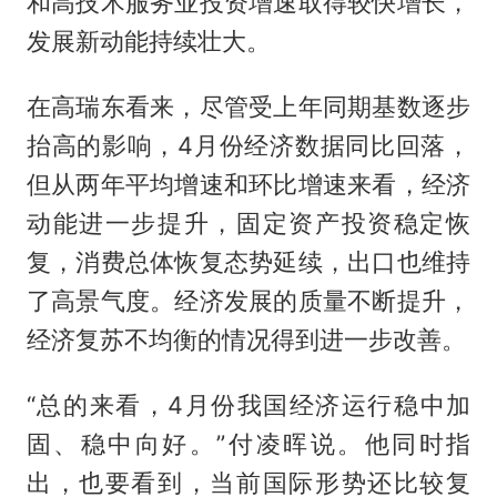
和高技术服务业投资增速取得较快增长，
发展新动能持续壮大。
在高瑞东看来，尽管受上年同期基数逐步
抬高的影响，4月份经济数据同比回落，
但从两年平均增速和环比增速来看，经济
动能进一步提升，固定资产投资稳定恢
复，消费总体恢复态势延续，出口也维持
了高景气度。经济发展的质量不断提升，
经济复苏不均衡的情况得到进一步改善。
“总的来看，4月份我国经济运行稳中加
固、稳中向好。”付凌晖说。他同时指
出，也要看到，当前国际形势还比较复