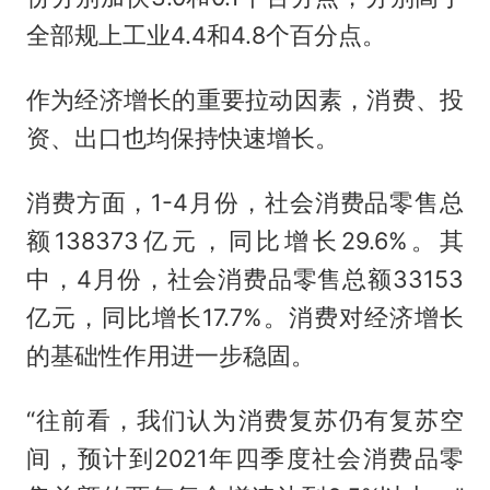
全部规上工业4.4和4.8个百分点。
作为经济增长的重要拉动因素，消费、投
资、出口也均保持快速增长。
消费方面，1-4月份，社会消费品零售总
额138373亿元，同比增长29.6%。其
中，4月份，社会消费品零售总额33153
亿元，同比增长17.7%。消费对经济增长
的基础性作用进一步稳固。
“往前看，我们认为消费复苏仍有复苏空
间，预计到2021年四季度社会消费品零