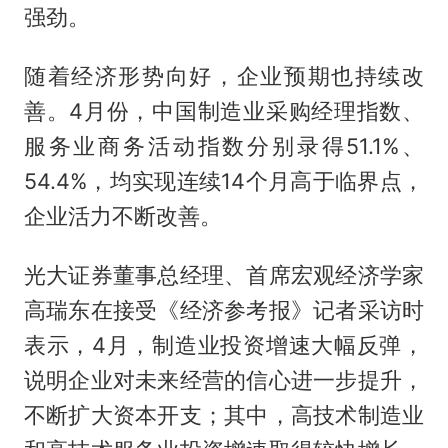
强劲。
随着经济形势向好，企业预期也持续改
善。4月份，中国制造业采购经理指数、
服务业商务活动指数分别录得51.1%、
54.4%，均实现连续14个月高于临界点，
企业活力不断改善。
光大证券董事总经理、首席宏观经济学家
高瑞东在接受《经济参考报》记者采访时
表示，4月，制造业投资增速大幅反弹，
说明企业对未来经营的信心进一步提升，
不断扩大资本开支；其中，高技术制造业