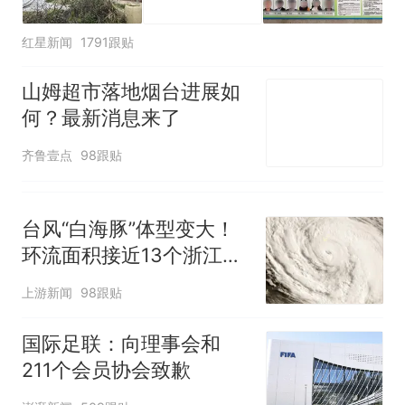
红星新闻
1791跟贴
山姆超市落地烟台进展如
何？最新消息来了
齐鲁壹点
98跟贴
台风“白海豚”体型变大！
环流面积接近13个浙江那
么大
上游新闻
98跟贴
国际足联：向理事会和
211个会员协会致歉