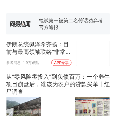
140多朵
美国渔民钓获鲨鱼徒手将其拽
回大海 目击者直呼震惊 （视频
来源：参考消息）
笔试第一被第二名传话劝弃考
官方通报
那个在床头放菜刀的女孩，
热
因老师一句“跟我回家”改写了
伊朗总统佩泽希齐扬：目
人生
前与最高领袖联络"非常困
难"
参考消息
1.9万跟贴
APP专享
从“零风险零投入”到负债百万：一个养牛
项目崩盘后，谁该为农户的贷款买单丨红
星调查