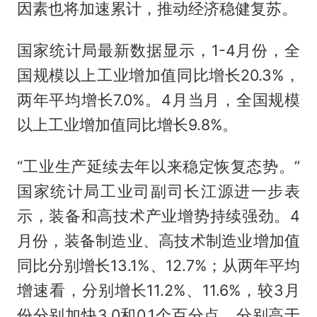
因素也将加速累计，推动经济稳健复苏。
国家统计局最新数据显示，1-4月份，全
国规模以上工业增加值同比增长20.3%，
两年平均增长7.0%。4月当月，全国规模
以上工业增加值同比增长9.8%。
“工业生产延续去年以来稳定恢复态势。”
国家统计局工业司副司长江源进一步表
示，装备和高技术产业增势持续强劲。4
月份，装备制造业、高技术制造业增加值
同比分别增长13.1%、12.7%；从两年平均
增速看，分别增长11.2%、11.6%，较3月
份分别加快3.0和0.1个百分点，分别高于