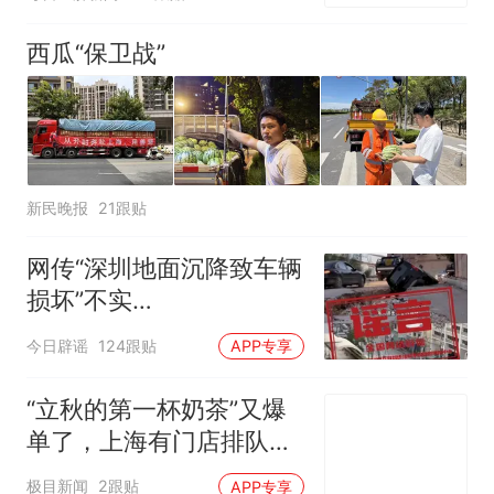
湾区财经早参
西瓜“保卫战”
新民晚报
21跟贴
网传“深圳地面沉降致车辆
损坏”不实
（2026·08·06）
今日辟谣
124跟贴
APP专享
“立秋的第一杯奶茶”又爆
单了，上海有门店排队超
500杯，店员：今天奶茶
极目新闻
2跟贴
APP专享