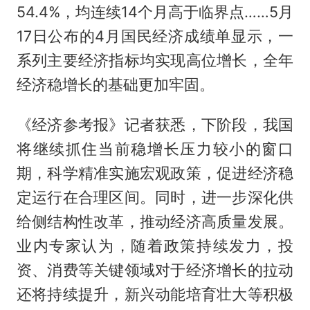
54.4%，均连续14个月高于临界点……5月
17日公布的4月国民经济成绩单显示，一
系列主要经济指标均实现高位增长，全年
经济稳增长的基础更加牢固。
《经济参考报》记者获悉，下阶段，我国
将继续抓住当前稳增长压力较小的窗口
期，科学精准实施宏观政策，促进经济稳
定运行在合理区间。同时，进一步深化供
给侧结构性改革，推动经济高质量发展。
业内专家认为，随着政策持续发力，投
资、消费等关键领域对于经济增长的拉动
还将持续提升，新兴动能培育壮大等积极