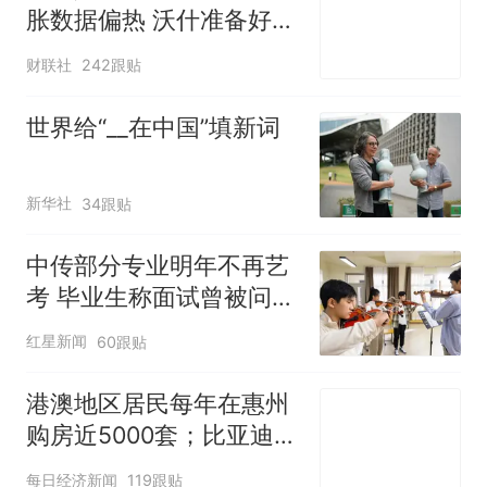
胀数据偏热 沃什准备好加
息
财联社
242跟贴
世界给“__在中国”填新词
新华社
34跟贴
中传部分专业明年不再艺
考 毕业生称面试曾被问
“如何策划晚会” 专家：遏
红星新闻
60跟贴
制“艺考捷径化”
港澳地区居民每年在惠州
购房近5000套；比亚迪销
量跻身全球车企第六丨大
每日经济新闻
119跟贴