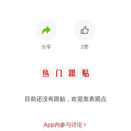
分享
2赞
那个在床头放菜刀的女孩，
热
因老师一句“跟我回家”改写了
人生
制裁瓜子饺子，美国怕什
新
目前还没有跟贴，欢迎发表观点
么？
费大厨“全国小炒肉大王”称
号，仅凭视频评出？中国烹饪
协会回应
男子上山采菌偶然发现鸡枞菌
App内参与讨论
窝，原地守1天等它长大：挖了