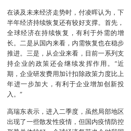
在谈及未来经济走势时，付凌晖认为，下
半年经济持续恢复还有较好支撑。首先，
全球经济在持续恢复，有利于外需的增
长。二是从国内来看，内需恢复也在稳步
推进。三是，从企业来看，目前一系列支
持企业的政策还会继续发挥作用。“近
期，企业研发费用加计扣除政策力度比上
年进一步加大，有利于企业增加创新投
入。”
高瑞东表示，进入二季度，虽然局部地区
出现了一些散发性疫情，但国内疫情防控