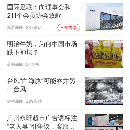
味道很好
国际足联：向理事会和
211个会员协会致歉
澎湃新闻
287跟贴
APP专享
明治牛奶，为何中国市场
跌下神坛？
蓝鲸新闻
57跟贴
台风“白海豚”可能吞并另
一台风
央视新闻
299跟贴
广州永旺超市广告语标注
“老人臭”引争议，客服回