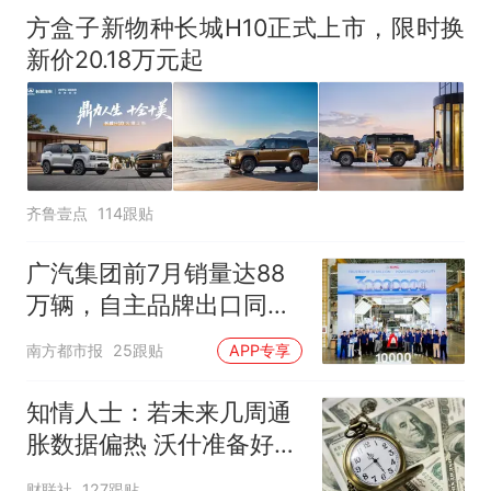
方盒子新物种长城H10正式上市，限时换
新价20.18万元起
齐鲁壹点
114跟贴
广汽集团前7月销量达88
万辆，自主品牌出口同比
增130%
南方都市报
25跟贴
APP专享
知情人士：若未来几周通
胀数据偏热 沃什准备好加
息
财联社
127跟贴