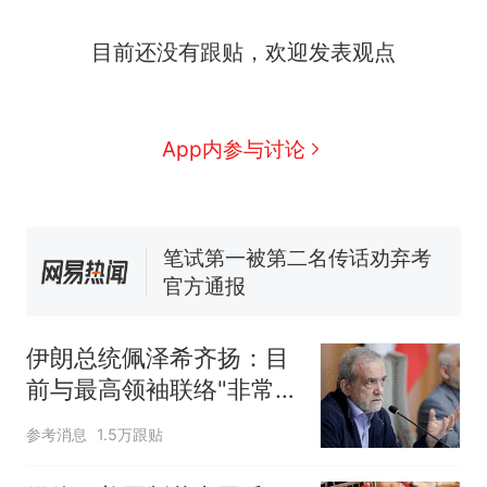
因老师一句“跟我回家”改写了
人生
费大厨“全国小炒肉大王”称
目前还没有跟贴，欢迎发表观点
号，仅凭视频评出？中国烹饪
协会回应
男子上山采菌偶然发现鸡枞菌
窝，原地守1天等它长大：挖了
App内参与讨论
140多朵
美国渔民钓获鲨鱼徒手将其拽
回大海 目击者直呼震惊 （视频
来源：参考消息）
笔试第一被第二名传话劝弃考
官方通报
制裁瓜子饺子，美国怕什
热
么？
伊朗总统佩泽希齐扬：目
前与最高领袖联络"非常困
难"
参考消息
1.5万跟贴