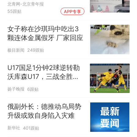
应
北青网-北京青年报
55跟贴
APP专享
女子称在沙琪玛中吃出3
颗连体金属假牙 厂家回应
极目新闻
249跟贴
U17国足1分钟2球逆转勒
沃库森U17，三战全胜！
赵松源替补登场传射建功
扬子晚报
6跟贴
俄副外长：德推动乌局势
升级或致自身陷入灾难
新华社
401跟贴