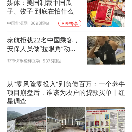
媒体：美国制裁中国瓜
子、饺子 到底在怕什么
中国能源网
3693跟贴
APP专享
泰航拒载22名中国乘客，
安保人员做“拉眼角”动
作，泰国机场最新回应：
都市快报橙柿互动
5375跟贴
拒绝登机决定由航司作
出；亲历者：曾承诺免费
改签但没兑现
从“零风险零投入”到负债百万：一个养牛
项目崩盘后，谁该为农户的贷款买单丨红
星调查