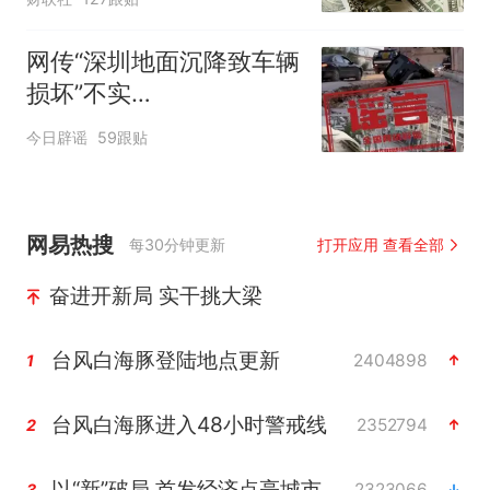
网传“深圳地面沉降致车辆
损坏”不实
（2026·08·06）
今日辟谣
59跟贴
网易热搜
每30分钟更新
打开应用 查看全部
奋进开新局 实干挑大梁
台风白海豚登陆地点更新
2404898
1
台风白海豚进入48小时警戒线
2352794
2
以“新”破局 首发经济点亮城市消费活力
2323066
3