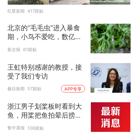
红星新闻
417跟贴
北京的“毛毛虫”进入暴食
期，小鸟不爱吃，数亿头
小蜂迎战
新京报
61跟贴
王虹特别感谢的教授，接
受了我们专访
极目新闻
57跟贴
APP专享
浙江男子划桨板时看到大
鱼，用桨把鱼拍晕后捞
起；当事人：鱼重7斤6
鲁中晨报
106跟贴
两，做成红烧辣子鱼块，