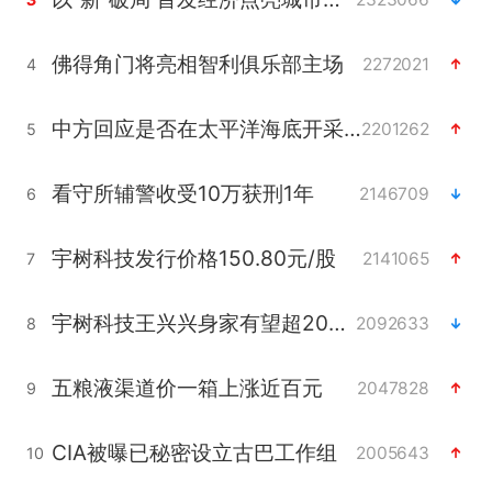
佛得角门将亮相智利俱乐部主场
2272021
4
中方回应是否在太平洋海底开采稀土
2201262
5
看守所辅警收受10万获刑1年
2146709
6
宇树科技发行价格150.80元/股
2141065
7
宇树科技王兴兴身家有望超200亿元
2092633
8
五粮液渠道价一箱上涨近百元
2047828
9
CIA被曝已秘密设立古巴工作组
2005643
10