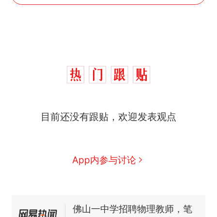
那个在床头放菜刀的女孩，
热
因老师一句“跟我回家”改写了
人生
搬家报价570元，搬到楼下
新
目前还没有跟贴，欢迎发表观点
交5060元才肯搬上楼！女子傻
眼了……
费大厨“全国小炒肉大王”称
号，仅凭视频评出？中国烹饪
协会回应
台风"白海豚"中心附近最大风
App内参与讨论
力已达15级 最新研判
佛山一中学招聘物理教师，笔
试前13名均遭淘汰？教育局：
已叫停招聘，成立调查组全面
笔试第一被第二名传话劝弃考