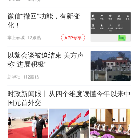
微信“撤回”功能，有新变
化！
掌上春城
12跟贴
APP专享
以黎会谈被迫结束 美方声
称"进展积极"
新华社
112跟贴
时政新闻眼丨从四个维度读懂今年以来中
国元首外交