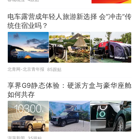
电车露营成年轻人旅游新选择 会“冲击”传
统住宿业吗？
北青网-北京青年报
85跟贴
享界G9静态体验：硬派方盒与豪华座舱
如何共存
澎湃新闻
35跟贴