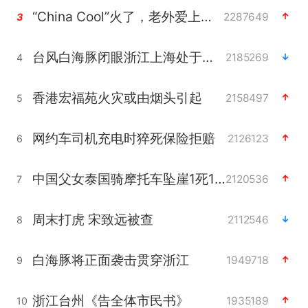
“China Cool”火了，老外爱上中国避暑游
2287649
3
台风白海豚闭眼浙江上海处于危险半圆
2185269
4
香港宏福苑火灾或由烟头引起
2158497
5
网约车司机充电时猝死保险拒赔
2126123
6
中国父女泰国骑摩托车坠崖1死1伤
2120536
7
周末打虎 宋致远被查
2112546
8
白海豚将正面袭击贯穿浙江
1949718
9
浙江台州《告全体市民书》
1935189
10