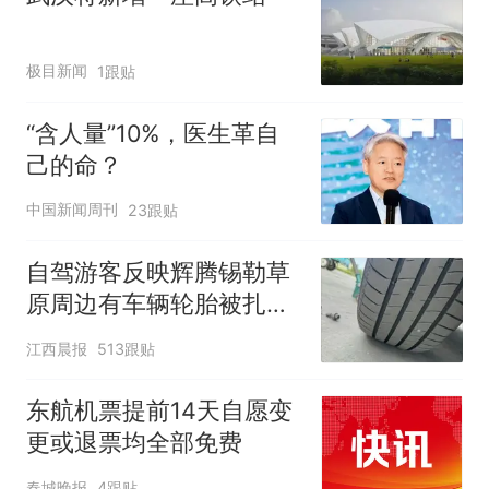
极目新闻
1跟贴
“含人量”10%，医生革自
己的命？
中国新闻周刊
23跟贴
自驾游客反映辉腾锡勒草
原周边有车辆轮胎被扎，
修理店铺换胎价格高达千
江西晨报
513跟贴
元，官方发布情况通报
东航机票提前14天自愿变
更或退票均全部免费
春城晚报
4跟贴