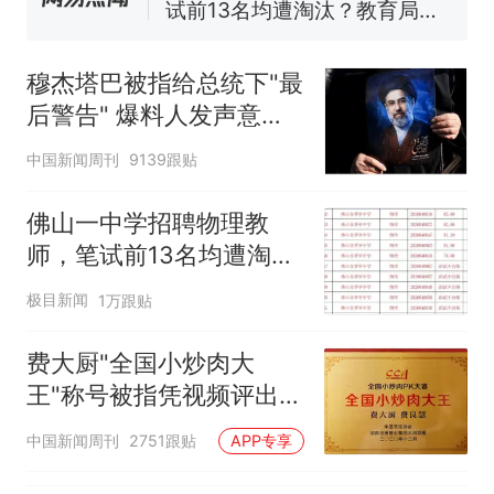
核查
官方通报
那个在床头放菜刀的女孩，
热
因老师一句“跟我回家”改写了
穆杰塔巴被指给总统下"最
人生
后警告" 爆料人发声意味
深长
中国新闻周刊
9139跟贴
佛山一中学招聘物理教
师，笔试前13名均遭淘
汰？教育局：已叫停招
极目新闻
1万跟贴
聘，成立调查组全面核查
费大厨"全国小炒肉大
王"称号被指凭视频评出
官方回应
中国新闻周刊
2751跟贴
APP专享