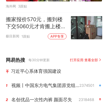
海外网
3跟贴
搬家报价570元，搬到楼
下交5060元才肯搬上楼！
女子傻眼了
极目新闻
1跟贴
APP专享
网易热搜
每30分钟更新
打开应用 查看全部
习近平心系体育强国建设
视频丨中国东方电气集团原党组副书记、董事宋致远被查
2374501
1
名创优品一次性内裤 颜面尽失
2318468
2