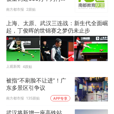
这么重？
南方都市报
2跟贴
上海、太原、武汉三连战：新生代全面崛
起，丁俊晖的世锦赛之梦仍未止步
上观新闻
4跟贴
被指“不刷脸不让进”！广
东多景区引争议
南方都市报
135跟贴
APP专享
武汉将新增一座高铁站