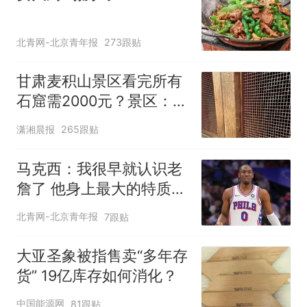
北青网-北京青年报
273跟贴
甘肃麦积山景区看完所有
石窟需2000元？景区：部
分石窟受特别保护，游客
潇湘晨报
265跟贴
可按需买
马克西：我很早就认识老
詹了 他身上最大的特质就
是谦逊
北青网-北京青年报
7跟贴
大亚圣象被指售卖“多年存
货” 19亿库存如何消化？
中国能源网
81跟贴