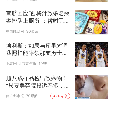
南航回应“西梅汁致多名乘
客排队上厕所”：暂时无法
核查是否发放西梅汁
中国能源网
30跟贴
埃利斯：如果与库里对调
我照样能率领那支勇士取
得现在的成就
北青网-北京青年报
1跟贴
超八成样品检出致癌物！
“只要美容院投诉不多，店
家就不会更换产品”
南方都市报
79跟贴
APP专享