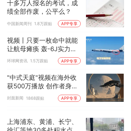
十多万人报名的考试，成
已叫停招聘，成立调查组全面
十多万人报名的考试，成绩
热
绩全部作废，公平么？
核查
全部作废，公平么？
中国新闻周刊
1.8万跟贴
APP专享
视频丨只要一枚命中就能
让航母瘫痪 轰-6J实力有
多强？
环球网资讯
1.5万跟贴
APP专享
"中式天庭"视频在海外收
获500万播放 创作者身份
披露
封面新闻
1868跟贴
APP专享
上海浦东、黄浦、长宁、
徐汇等地30多处积水点正