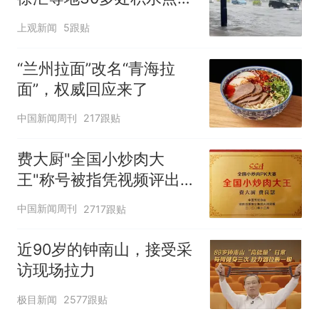
在抢排
上观新闻
5跟贴
“兰州拉面”改名“青海拉
面”，权威回应来了
中国新闻周刊
217跟贴
费大厨"全国小炒肉大
王"称号被指凭视频评出
官方回应
中国新闻周刊
2717跟贴
近90岁的钟南山，接受采
访现场拉力
极目新闻
2577跟贴