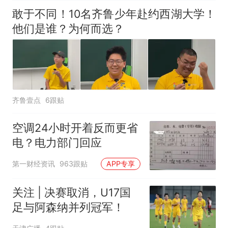
敢于不同！10名齐鲁少年赴约西湖大学！
他们是谁？为何而选？
齐鲁壹点
6跟贴
空调24小时开着反而更省
电？电力部门回应
第一财经资讯
963跟贴
APP专享
关注 | 决赛取消，U17国
足与阿森纳并列冠军！