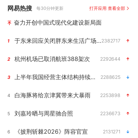
网易热搜
每30分钟更新
打开应用 查看全部
奋力开创中国式现代化建设新局面
于东来回应关闭胖东来生活广场店
2382717
1
杭州机场已取消航班388架次
2292644
2
上半年我国经营主体结构持续优化
2288625
3
白海豚将给京津冀带来大暴雨
2253898
4
刘嘉玲晒与周星驰合照
2236673
5
《披荆斩棘2026》阵容官宣
2131271
6