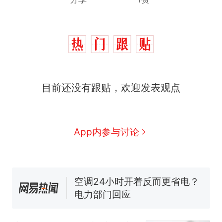
十多万人报名的考试，成绩
热
目前还没有跟贴，欢迎发表观点
全部作废，公平么？
全球唯一没有法定首都的国
新
家，刚改国名，总统就邀请中
国大使骑行绕了几乎整个国境
搬家报价570元，搬到楼下交
App内参与讨论
线一圈，还曾两次到中国寻根
5060元才肯搬上楼！女子傻眼
了……
视频丨只要一枚命中就能让航
母瘫痪 轰-6J实力有多强？
空调24小时开着反而更省电？
电力部门回应
佛山一中学招聘物理教师，笔
试前13名均遭淘汰？教育局：