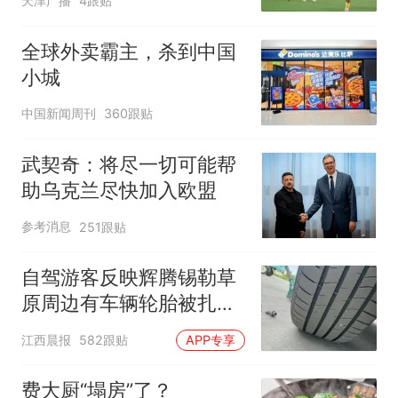
天津广播
4跟贴
全球外卖霸主，杀到中国
小城
中国新闻周刊
360跟贴
武契奇：将尽一切可能帮
助乌克兰尽快加入欧盟
参考消息
251跟贴
自驾游客反映辉腾锡勒草
原周边有车辆轮胎被扎，
修理店铺换胎价格高达千
江西晨报
582跟贴
APP专享
元，官方发布情况通报
费大厨“塌房”了？