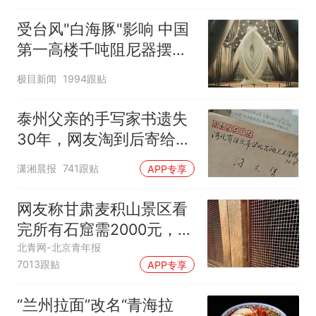
受台风"白海豚"影响 中国
第一高楼千吨阻尼器摆动
明显
极目新闻
1994跟贴
泰州父亲的手写家书遗失
30年，网友淘到后寄给女
儿：花鸟市场搬了，但爱
潇湘晨报
741跟贴
APP专享
还在
网友称甘肃麦积山景区看
完所有石窟需2000元，景
区：部分石窟受特别保
北青网-北京青年报
7013跟贴
APP专享
护，游客可按需买
“兰州拉面”改名“青海拉