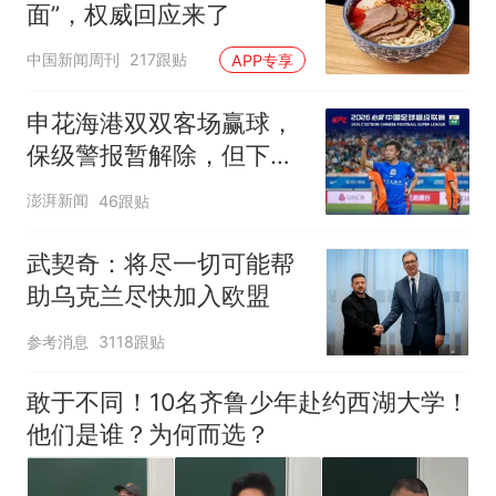
面”，权威回应来了
中国新闻周刊
217跟贴
APP专享
申花海港双双客场赢球，
保级警报暂解除，但下一
轮才是生死战
澎湃新闻
46跟贴
武契奇：将尽一切可能帮
助乌克兰尽快加入欧盟
参考消息
3118跟贴
敢于不同！10名齐鲁少年赴约西湖大学！
他们是谁？为何而选？