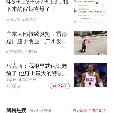
休3→上3→休7→上3，接
下来的假期夯爆了！
日照日报
293跟贴
广东大部持续炎热，雷雨
逐日趋于明显！广州发布
高温橙色预警
南方都市报
14跟贴
马克西：我很早就认识老
詹了 他身上最大的特质就
是谦逊
北青网-北京青年报
466跟贴
APP专享
网易热搜
每30分钟更新
打开应用 查看全部