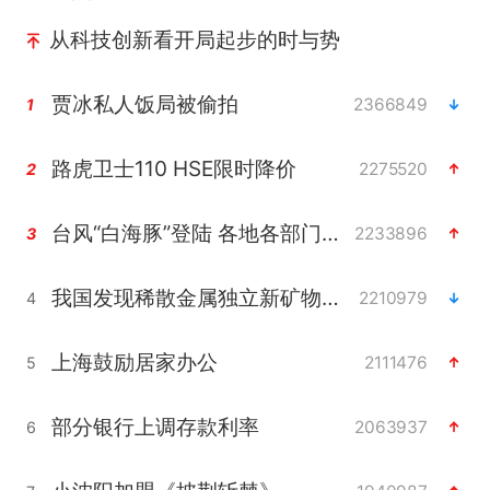
从科技创新看开局起步的时与势
贾冰私人饭局被偷拍
2366849
1
路虎卫士110 HSE限时降价
2275520
2
台风“白海豚”登陆 各地各部门全力应对
2233896
3
我国发现稀散金属独立新矿物——乌斯河锗矿
2210979
4
上海鼓励居家办公
2111476
5
部分银行上调存款利率
2063937
6