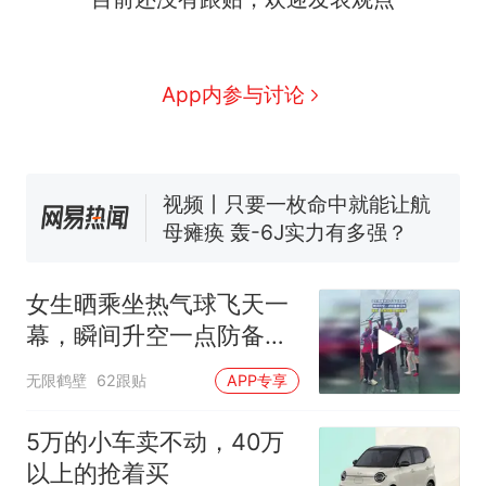
全球唯一没有法定首都的国
新
家，刚改国名，总统就邀请中
国大使骑行绕了几乎整个国境
5万的小车卖不动，40万以上
App内参与讨论
线一圈，还曾两次到中国寻根
的抢着买
浙江人戒备 "白海豚"已创我国
纪录 带来严重影响
视频丨只要一枚命中就能让航
母瘫痪 轰-6J实力有多强？
大雨将至一家老小6分钟抢收完
1千斤稻谷
女生晒乘坐热气球飞天一
十多万人报名的考试，成绩
热
幕，瞬间升空一点防备都
全部作废，公平么？
没有
无限鹤壁
62跟贴
APP专享
5万的小车卖不动，40万
以上的抢着买