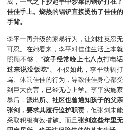
成，
一气之下抄起手中炒菜的锅铲打在了
佳佳手上。烧热的锅铲直接烫伤了佳佳的
手背。
李平一再升级的家暴行为，让刘桂英忍无
可忍。在她看来，李平对佳佳生活上本就
照顾不够，
“孩子经常晚上七八点打电话
过来说没饭吃”。
不仅如此，李平动辄打
骂、体罚佳佳的行为，导致佳佳身心都受
到巨大伤害，已经无心上学。李平实施家
暴后，
派出所、社区也曾通知孩子的父亲
张剑，要求其履行监护职责
，但张剑未能
采取积极有效措施。而且
张剑这些年里无