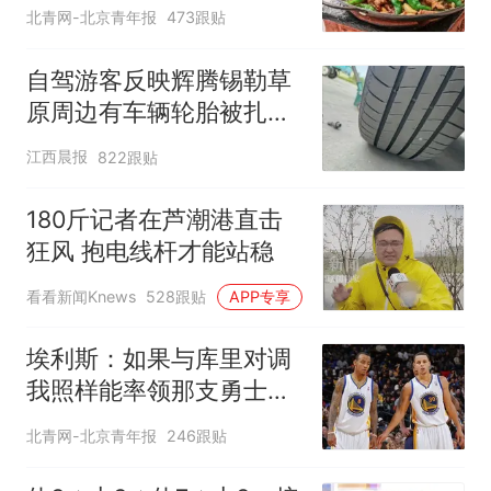
北青网-北京青年报
473跟贴
自驾游客反映辉腾锡勒草
原周边有车辆轮胎被扎，
修理店铺换胎价格高达千
江西晨报
822跟贴
元，官方发布情况通报
180斤记者在芦潮港直击
狂风 抱电线杆才能站稳
看看新闻Knews
528跟贴
APP专享
埃利斯：如果与库里对调
我照样能率领那支勇士取
得现在的成就
北青网-北京青年报
246跟贴