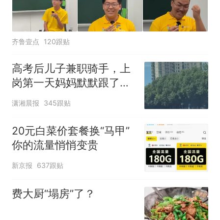
齐鲁壹点
120跟贴
高考后儿子兼职骑手，上
岗第一天妈妈默默跟了三
公里，感慨孩子真的长大
潇湘晨报
345跟贴
了
20元白菜价套餐换“马甲”
你的流量悄悄变贵
新京报
637跟贴
费大厨“塌房”了？