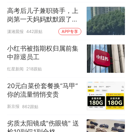
高考后儿子兼职骑手，上
岗第一天妈妈默默跟了三
公里，感慨孩子真的长大
潇湘晨报
442跟贴
APP专享
了
小红书被指期权归属前集
中辞退员工
红星新闻
218跟贴
20元白菜价套餐换“马甲”
你的流量悄悄变贵
新京报
862跟贴
劣质太阳镜成"伤眼镜" 送
检10副仅1副合格