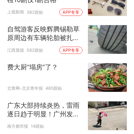
上观新闻
382跟贴
APP专享
自驾游客反映辉腾锡勒草
原周边有车辆轮胎被扎，
修理店铺换胎价格高达千
江西晨报
582跟贴
APP专享
元，官方发布情况通报
费大厨“塌房”了？
北青网-北京青年报
480跟贴
广东大部持续炎热，雷雨
逐日趋于明显！广州发布
高温橙色预警
南方都市报
14跟贴