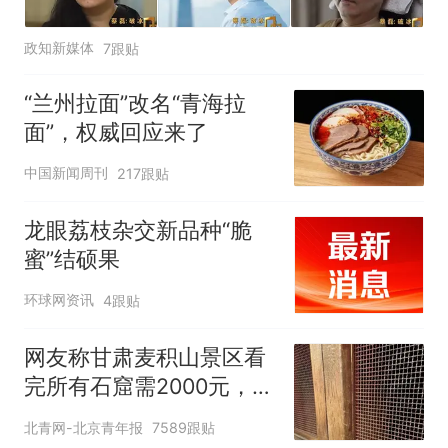
政知新媒体
7跟贴
“兰州拉面”改名“青海拉
面”，权威回应来了
中国新闻周刊
217跟贴
龙眼荔枝杂交新品种“脆
蜜”结硕果
环球网资讯
4跟贴
网友称甘肃麦积山景区看
完所有石窟需2000元，景
区：部分石窟受特别保
北青网-北京青年报
7589跟贴
护，游客可按需买