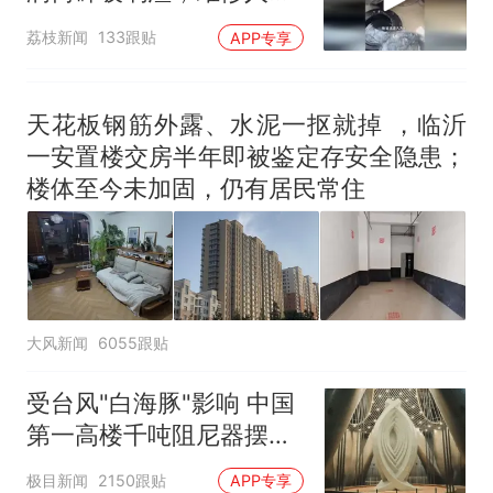
称是人为原因，从未见过
荔枝新闻
133跟贴
APP专享
洗衣机自爆
天花板钢筋外露、水泥一抠就掉 ，临沂
一安置楼交房半年即被鉴定存安全隐患；
楼体至今未加固，仍有居民常住
大风新闻
6055跟贴
受台风"白海豚"影响 中国
第一高楼千吨阻尼器摆动
明显
极目新闻
2150跟贴
APP专享