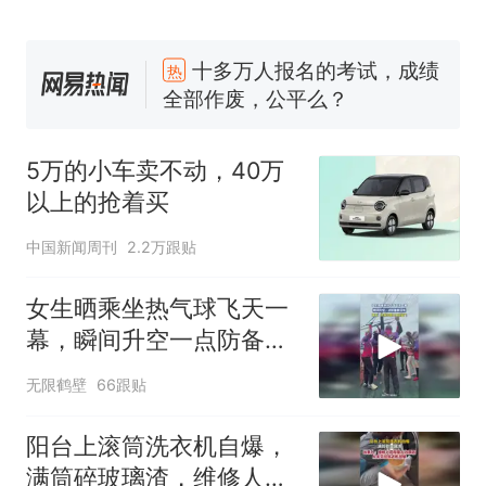
十多万人报名的考试，成绩
热
全部作废，公平么？
全球唯一没有法定首都的国
新
家，刚改国名，总统就邀请中
5万的小车卖不动，40万
国大使骑行绕了几乎整个国境
5万的小车卖不动，40万以上
以上的抢着买
线一圈，还曾两次到中国寻根
的抢着买
浙江人戒备 "白海豚"已创我国
中国新闻周刊
2.2万跟贴
纪录 带来严重影响
视频丨只要一枚命中就能让航
女生晒乘坐热气球飞天一
母瘫痪 轰-6J实力有多强？
幕，瞬间升空一点防备都
泰州父亲的手写家书遗失30
没有
无限鹤壁
66跟贴
年，网友淘到后寄给女儿：花
鸟市场搬了，但爱还在
十多万人报名的考试，成绩
热
阳台上滚筒洗衣机自爆，
全部作废，公平么？
满筒碎玻璃渣，维修人员