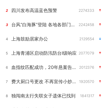
四川发布高温蓝色预警
2274333
2
台风“白海豚”登陆 各地各部门全力应对
2242458
3
上海鼓励居家办公
2129554
4
上海青浦区启动防汛防台Ⅰ级响应
2077079
5
血指纹匹配成功，20年悬案告破！凶手被执行死刑
2012376
6
费大厨口号更改 不再宣传小炒肉大王
1920570
7
独闯南太行失联女子遗体已找到
1841317
8