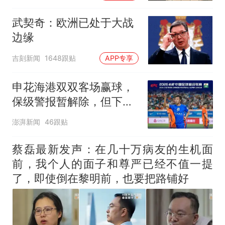
武契奇：欧洲已处于大战
边缘
吉刻新闻
1648跟贴
APP专享
申花海港双双客场赢球，
保级警报暂解除，但下一
轮才是生死战
澎湃新闻
46跟贴
蔡磊最新发声：在几十万病友的生机面
前，我个人的面子和尊严已经不值一提
了，即使倒在黎明前，也要把路铺好