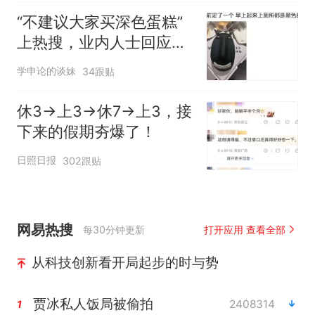
“不建议大家买深色蛋糕”
上热搜，业内人士回应了
→
学申论的谈妹
34跟贴
休3→上3→休7→上3，接
下来的假期夯爆了！
日照日报
302跟贴
网易热搜
每30分钟更新
打开应用 查看全部
从科技创新看开局起步的时与势
贾冰私人饭局被偷拍
2408314
1