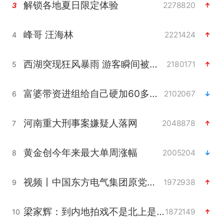
解锁各地夏日限定体验
2278820
3
峰哥 汪海林
2221424
4
西湖突现狂风暴雨 游客瞬间被浇透
2180171
5
富婆带资进组给自己硬加60多场吻戏
2102067
6
河南重大刑事案嫌疑人落网
2048878
7
黄金创今年来最大单周涨幅
2005204
8
视频丨中国东方电气集团原党组副书记、董事宋致远被查
1972938
9
梁家辉：到内地拍戏不是北上是回归
1872149
10