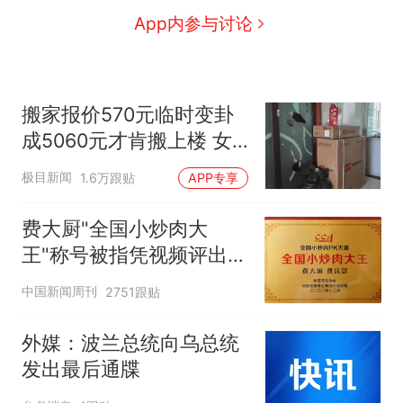
App内参与讨论
搬家报价570元临时变卦
成5060元才肯搬上楼 女
子傻眼
极目新闻
1.6万跟贴
APP专享
费大厨"全国小炒肉大
王"称号被指凭视频评出
官方回应
中国新闻周刊
2751跟贴
外媒：波兰总统向乌总统
发出最后通牒