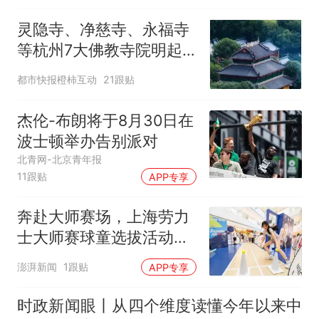
灵隐寺、净慈寺、永福寺
等杭州7大佛教寺院明起
临时关闭，别跑空了
都市快报橙柿互动
21跟贴
杰伦-布朗将于8月30日在
波士顿举办告别派对
北青网-北京青年报
11跟贴
APP专享
奔赴大师赛场，上海劳力
士大师赛球童选拔活动启
动
澎湃新闻
1跟贴
APP专享
时政新闻眼丨从四个维度读懂今年以来中