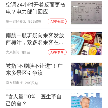
空调24小时开着反而更省
电？电力部门回应
第一财经资讯
963跟贴
APP专享
南航一航班疑向乘客发放
西梅汁，致多名乘客在飞
行途中排队上厕所！乘
大风新闻
1跟贴
APP专享
客：机上100多人只有2个
厕所；客服回应：并非每
被指“不刷脸不让进”！广
架飞机都会发放西梅汁
东多景区引争议
南方都市报
299跟贴
“含人量”10%，医生革自
己的命？