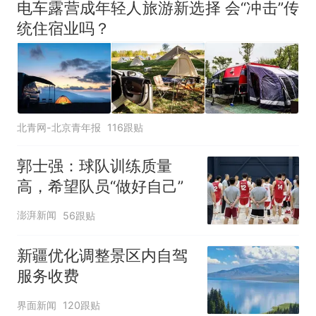
电车露营成年轻人旅游新选择 会“冲击”传
统住宿业吗？
北青网-北京青年报
116跟贴
郭士强：球队训练质量
高，希望队员“做好自己”
澎湃新闻
56跟贴
新疆优化调整景区内自驾
服务收费
界面新闻
120跟贴