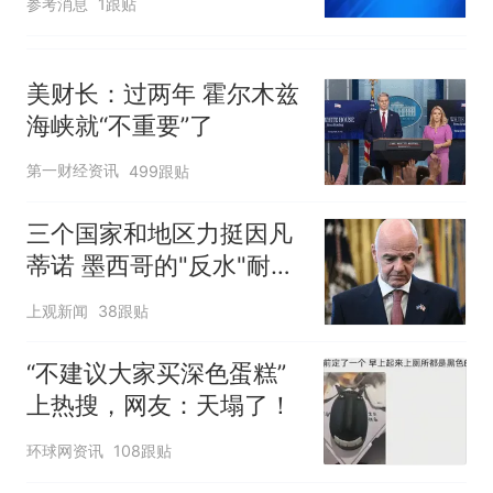
参考消息
1跟贴
美财长：过两年 霍尔木兹
海峡就“不重要”了
第一财经资讯
499跟贴
三个国家和地区力挺因凡
蒂诺 墨西哥的"反水"耐人
寻味
上观新闻
38跟贴
“不建议大家买深色蛋糕”
上热搜，网友：天塌了！
环球网资讯
108跟贴