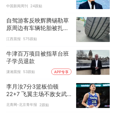
中国新闻周刊
24跟贴
自驾游客反映辉腾锡勒草
原周边有车辆轮胎被扎，
修理店铺换胎价格高达千
江西晨报
575跟贴
元，官方发布情况通报
牛津百万项目被指草台班
子学员退款
潇湘晨报
53跟贴
APP专享
李月汝7分3篮板伯顿
22+7 飞翼主场不敌女武
神
北青网-北京青年报
2跟贴