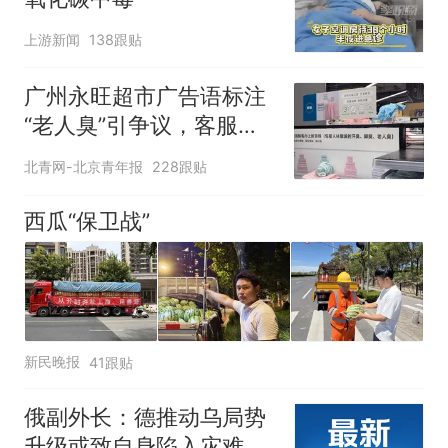
上游新闻
138跟贴
广州永旺超市广告语标注
“老人臭”引争议，客服回
应
北青网-北京青年报
228跟贴
西瓜“保卫战”
新民晚报
41跟贴
俄副外长：德推动乌局势
升级或致自身陷入灾难