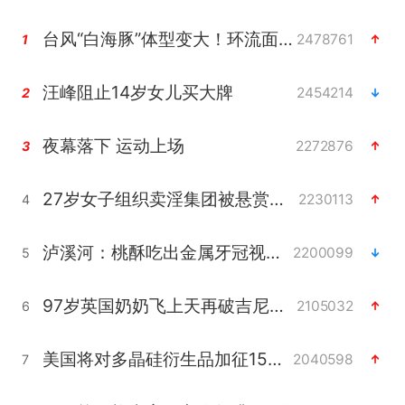
台风“白海豚”体型变大！环流面积接近13个浙江那么大
2478761
1
汪峰阻止14岁女儿买大牌
2454214
2
夜幕落下 运动上场
2272876
3
27岁女子组织卖淫集团被悬赏通缉
2230113
4
泸溪河：桃酥吃出金属牙冠视频不实
2200099
5
97岁英国奶奶飞上天再破吉尼斯纪录
2105032
6
美国将对多晶硅衍生品加征15%关税
2040598
7