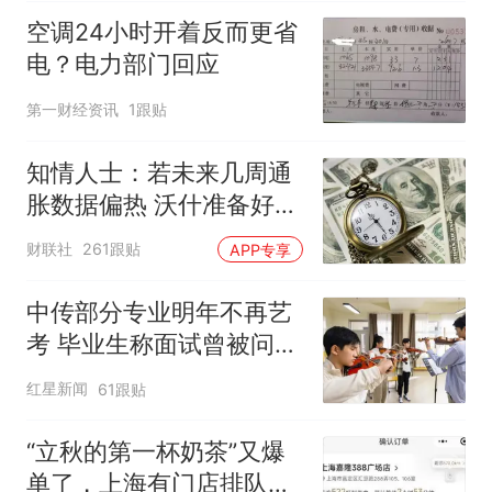
空调24小时开着反而更省
电？电力部门回应
第一财经资讯
1跟贴
知情人士：若未来几周通
胀数据偏热 沃什准备好加
息
财联社
261跟贴
APP专享
中传部分专业明年不再艺
考 毕业生称面试曾被问
“如何策划晚会” 专家：遏
红星新闻
61跟贴
制“艺考捷径化”
“立秋的第一杯奶茶”又爆
单了，上海有门店排队超