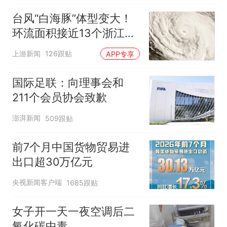
台风“白海豚”体型变大！
环流面积接近13个浙江那
么大
上游新闻
126跟贴
APP专享
国际足联：向理事会和
211个会员协会致歉
澎湃新闻
509跟贴
前7个月中国货物贸易进
出口超30万亿元
央视新闻客户端
1685跟贴
女子开一天一夜空调后二
氧化碳中毒