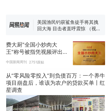
窝，原地守1天等它长大：挖了
140多朵
女子开一天一夜空调后二氧化
碳中毒
美国渔民钓获鲨鱼徒手将其拽
回大海 目击者直呼震惊 （视频
来源：参考消息）
那个在床头放菜刀的女孩，
热
因老师一句“跟我回家”改写了
费大厨"全国小炒肉大
人生
王"称号被指凭视频评出
官方回应
中国新闻周刊
2751跟贴
从“零风险零投入”到负债百万：一个养牛
项目崩盘后，谁该为农户的贷款买单丨红
星调查