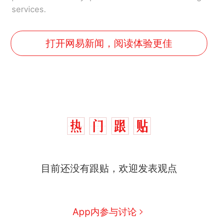
services.
打开网易新闻，阅读体验更佳
那个在床头放菜刀的女孩，
热
因老师一句“跟我回家”改写了
人生
制裁瓜子饺子，美国怕什
新
目前还没有跟贴，欢迎发表观点
么？
费大厨“全国小炒肉大王”称
号，仅凭视频评出？中国烹饪
协会回应
男子上山采菌偶然发现鸡枞菌
App内参与讨论