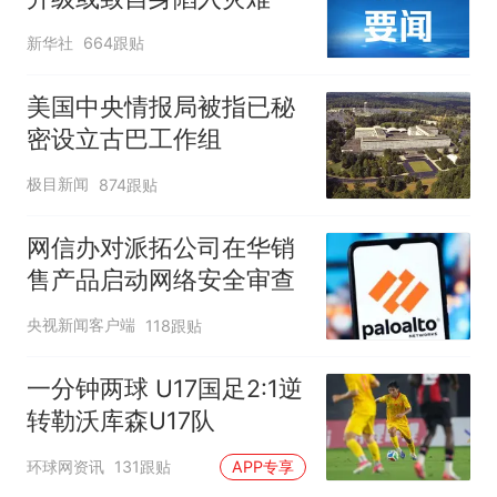
新华社
664跟贴
美国中央情报局被指已秘
密设立古巴工作组
极目新闻
874跟贴
网信办对派拓公司在华销
售产品启动网络安全审查
央视新闻客户端
118跟贴
一分钟两球 U17国足2:1逆
转勒沃库森U17队
环球网资讯
131跟贴
APP专享