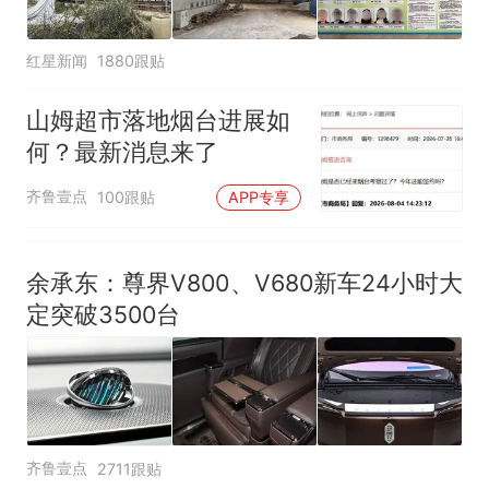
红星新闻
1880跟贴
山姆超市落地烟台进展如
何？最新消息来了
齐鲁壹点
100跟贴
APP专享
余承东：尊界V800、V680新车24小时大
定突破3500台
齐鲁壹点
2711跟贴