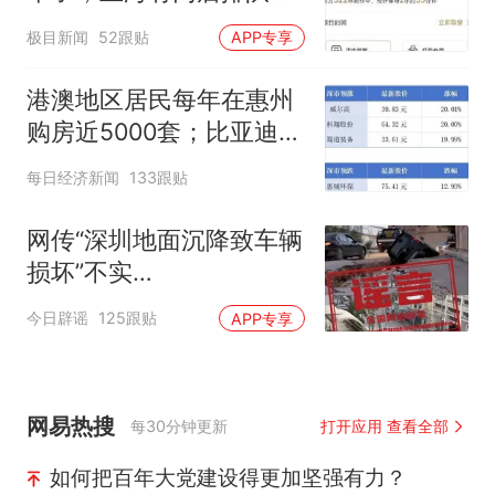
500杯，店员：今天奶茶
极目新闻
52跟贴
APP专享
店都很忙，要等2个多小
时
港澳地区居民每年在惠州
购房近5000套；比亚迪销
量跻身全球车企第六丨大
每日经济新闻
133跟贴
湾区财经早参
网传“深圳地面沉降致车辆
损坏”不实
（2026·08·06）
今日辟谣
125跟贴
APP专享
网易热搜
每30分钟更新
打开应用 查看全部
如何把百年大党建设得更加坚强有力？