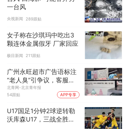
一台风
央视新闻
289跟贴
女子称在沙琪玛中吃出3
颗连体金属假牙 厂家回应
极目新闻
211跟贴
广州永旺超市广告语标注
“老人臭”引争议，客服回
应
北青网-北京青年报
54跟贴
APP专享
U17国足1分钟2球逆转勒
沃库森U17，三战全胜！
赵松源替补登场传射建功