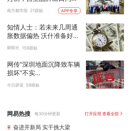
增130%
南方都市报
21跟贴
APP专享
知情人士：若未来几周通
胀数据偏热 沃什准备好加
息
财联社
159跟贴
网传“深圳地面沉降致车辆
损坏”不实
（2026·08·06）
今日辟谣
59跟贴
网易热搜
每30分钟更新
打开应用 查看全部
奋进开新局 实干挑大梁