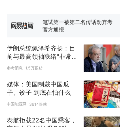
140多朵
美国渔民钓获鲨鱼徒手将其拽
回大海 目击者直呼震惊 （视频
来源：参考消息）
笔试第一被第二名传话劝弃考
官方通报
制裁瓜子饺子，美国怕什
热
么？
伊朗总统佩泽希齐扬：目
前与最高领袖联络"非常困
难"
参考消息
1.5万跟贴
媒体：美国制裁中国瓜
子、饺子 到底在怕什么
中国能源网
3614跟贴
泰航拒载22名中国乘客，