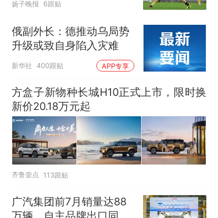
扬子晚报
6跟贴
俄副外长：德推动乌局势
升级或致自身陷入灾难
新华社
400跟贴
APP专享
方盒子新物种长城H10正式上市，限时换
新价20.18万元起
齐鲁壹点
113跟贴
广汽集团前7月销量达88
万辆，自主品牌出口同比