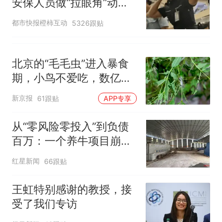
安保人员做“拉眼角”动
作，泰国机场最新回应：
都市快报橙柿互动
5326跟贴
拒绝登机决定由航司作
出；亲历者：曾承诺免费
改签但没兑现
北京的“毛毛虫”进入暴食
期，小鸟不爱吃，数亿头
小蜂迎战
新京报
61跟贴
APP专享
从“零风险零投入”到负债
百万：一个养牛项目崩盘
后，谁该为农户的贷款买
红星新闻
66跟贴
单丨红星调查
王虹特别感谢的教授，接
受了我们专访