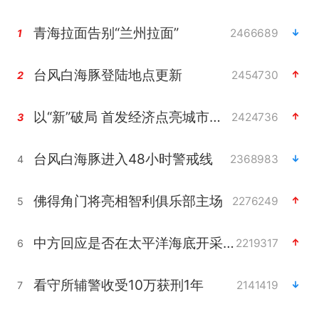
青海拉面告别“兰州拉面”
2466689
1
台风白海豚登陆地点更新
2454730
2
以“新”破局 首发经济点亮城市消费活力
2424736
3
台风白海豚进入48小时警戒线
2368983
4
佛得角门将亮相智利俱乐部主场
2276249
5
中方回应是否在太平洋海底开采稀土
2219317
6
看守所辅警收受10万获刑1年
2141419
7