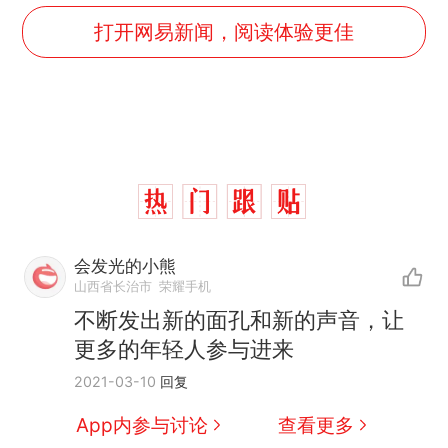
打开网易新闻，阅读体验更佳
制裁瓜子饺子，美国怕什
热
会发光的小熊
么？
山西省长治市
荣耀手机
那个在床头放菜刀的女孩，
新
不断发出新的面孔和新的声音，让
因老师一句“跟我回家”改写了
更多的年轻人参与进来
人生
费大厨“全国小炒肉大王”称
2021-03-10
回复
号，仅凭视频评出？中国烹饪
协会回应
男子上山采菌偶然发现鸡枞菌
App内参与讨论
查看更多
窝，原地守1天等它长大：挖了