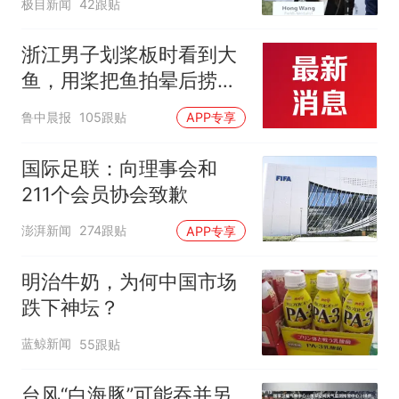
极目新闻
42跟贴
浙江男子划桨板时看到大
鱼，用桨把鱼拍晕后捞
起；当事人：鱼重7斤6
鲁中晨报
105跟贴
APP专享
两，做成红烧辣子鱼块，
味道很好
国际足联：向理事会和
211个会员协会致歉
澎湃新闻
274跟贴
APP专享
明治牛奶，为何中国市场
跌下神坛？
蓝鲸新闻
55跟贴
台风“白海豚”可能吞并另