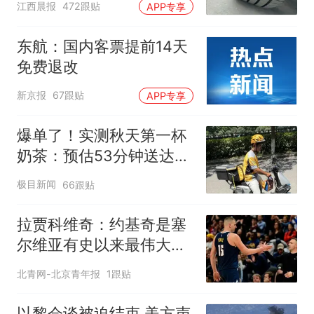
江西晨报
472跟贴
APP专享
元，官方发布情况通报
东航：国内客票提前14天
免费退改
新京报
67跟贴
APP专享
爆单了！实测秋天第一杯
奶茶：预估53分钟送达，
实际耗时92分钟
极目新闻
66跟贴
拉贾科维奇：约基奇是塞
尔维亚有史以来最伟大的
球员
北青网-北京青年报
1跟贴
以黎会谈被迫结束 美方声