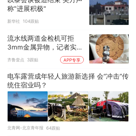
称"进展积极"
新华社
104跟贴
流水线两道金检机可拒
3mm金属异物，记者实探
泸溪河车间！公司回应为
齐鲁壹点
3跟贴
APP专享
何选择谅解
电车露营成年轻人旅游新选择 会“冲击”传
统住宿业吗？
北青网-北京青年报
64跟贴