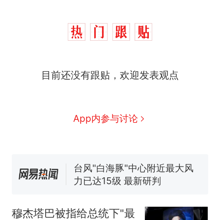
目前还没有跟贴，欢迎发表观点
那个在床头放菜刀的女孩，
热
因老师一句“跟我回家”改写了
人生
费大厨“全国小炒肉大王”称
新
App内参与讨论
号，仅凭视频评出？中国烹饪
协会回应
搬家报价570元，搬到楼下交
5060元才肯搬上楼！女子傻眼
了……
台风"白海豚"中心附近最大风
力已达15级 最新研判
佛山一中学招聘物理教师，笔
试前13名均遭淘汰？教育局：
穆杰塔巴被指给总统下"最
已叫停招聘，成立调查组全面