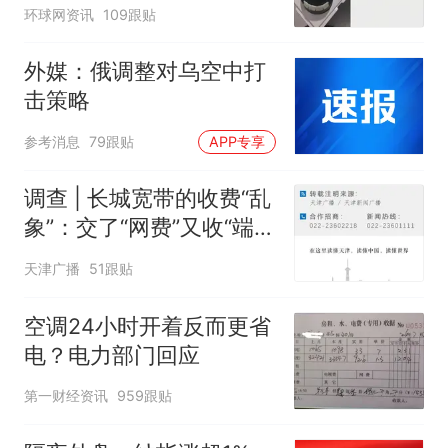
环球网资讯
109跟贴
外媒：俄调整对乌空中打
击策略
参考消息
79跟贴
APP专享
调查 | 长城宽带的收费“乱
象”：交了“网费”又收“端口
费”，退费没着落，使用期
天津广播
51跟贴
可延长到2037年
空调24小时开着反而更省
电？电力部门回应
第一财经资讯
959跟贴