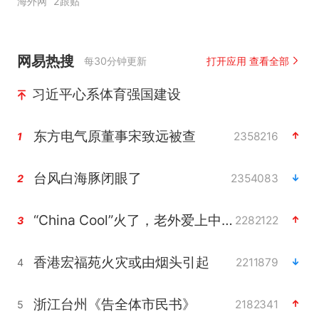
海外网
2跟贴
网易热搜
每30分钟更新
打开应用 查看全部
习近平心系体育强国建设
东方电气原董事宋致远被查
2358216
1
台风白海豚闭眼了
2354083
2
“China Cool”火了，老外爱上中国避暑游
2282122
3
香港宏福苑火灾或由烟头引起
2211879
4
浙江台州《告全体市民书》
2182341
5