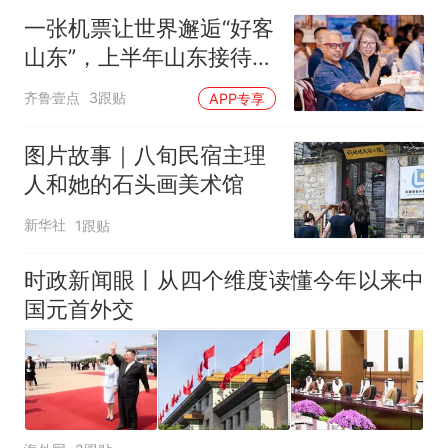
一张机票让世界邂逅“好客
山东”，上半年山东接待入
境游客增长44.2%
齐鲁壹点
3跟贴
APP专享
图片故事｜八旬民宿主理
人和她的石头画美术馆
新华社
1跟贴
时政新闻眼丨从四个维度读懂今年以来中
国元首外交