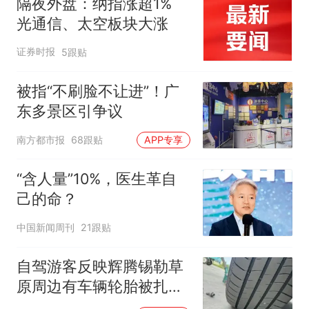
隔夜外盘：纳指涨超1%
光通信、太空板块大涨
证券时报
5跟贴
被指“不刷脸不让进”！广
东多景区引争议
南方都市报
68跟贴
APP专享
“含人量”10%，医生革自
己的命？
中国新闻周刊
21跟贴
自驾游客反映辉腾锡勒草
原周边有车辆轮胎被扎，
修理店铺换胎价格高达千