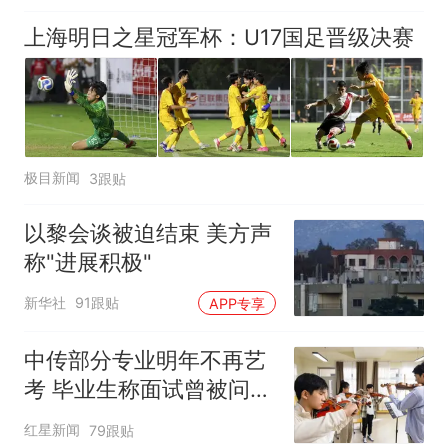
上海明日之星冠军杯：U17国足晋级决赛
极目新闻
3跟贴
以黎会谈被迫结束 美方声
称"进展积极"
新华社
91跟贴
APP专享
中传部分专业明年不再艺
考 毕业生称面试曾被问
“如何策划晚会” 专家：遏
红星新闻
79跟贴
制“艺考捷径化”