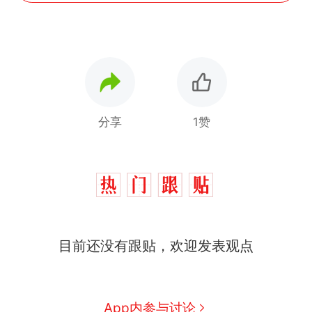
分享
1赞
那个在床头放菜刀的女孩，
热
因老师一句“跟我回家”改写了
人生
费大厨“全国小炒肉大王”称
新
目前还没有跟贴，欢迎发表观点
号，仅凭视频评出？中国烹饪
协会回应
笔试第一被第二名传话劝弃考
官方通报
佛山一中学招聘物理教师，笔
App内参与讨论