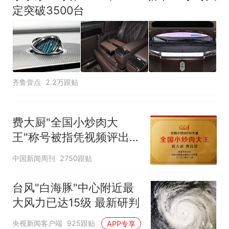
定突破3500台
齐鲁壹点
2.2万跟贴
费大厨"全国小炒肉大
王"称号被指凭视频评出
官方回应
中国新闻周刊
2750跟贴
台风"白海豚"中心附近最
大风力已达15级 最新研判
央视新闻客户端
925跟贴
APP专享