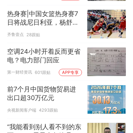
热身赛|中国女篮热身赛7
日将战尼日利亚，杨舒予
有望出战
齐鲁壹点
28跟贴
空调24小时开着反而更省
电？电力部门回应
第一财经资讯
601跟贴
APP专享
前7个月中国货物贸易进
出口超30万亿元
央视新闻客户端
4293跟贴
“我能看到别人看不到的东