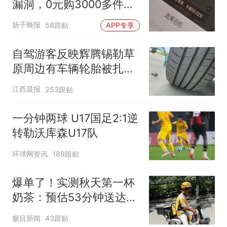
漏洞，0元购3000多件家
电！
扬子晚报
58跟贴
APP专享
自驾游客反映辉腾锡勒草
原周边有车辆轮胎被扎，
修理店铺换胎价格高达千
江西晨报
253跟贴
元，官方发布情况通报
一分钟两球 U17国足2:1逆
转勒沃库森U17队
环球网资讯
189跟贴
爆单了！实测秋天第一杯
奶茶：预估53分钟送达，
实际耗时92分钟
极目新闻
43跟贴