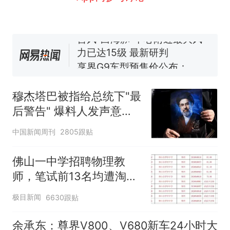
试前13名均遭淘汰？教育局：
已叫停招聘，成立调查组全面
台风"白海豚"中心附近最大风
核查
力已达15级 最新研判
享界G9车型预售价公布：
43.98万起
那个在床头放菜刀的女孩，
热
因老师一句“跟我回家”改写了
穆杰塔巴被指给总统下"最
人生
后警告" 爆料人发声意味
深长
中国新闻周刊
2805跟贴
佛山一中学招聘物理教
师，笔试前13名均遭淘
汰？教育局：已叫停招
极目新闻
6630跟贴
聘，成立调查组全面核查
余承东：尊界V800、V680新车24小时大