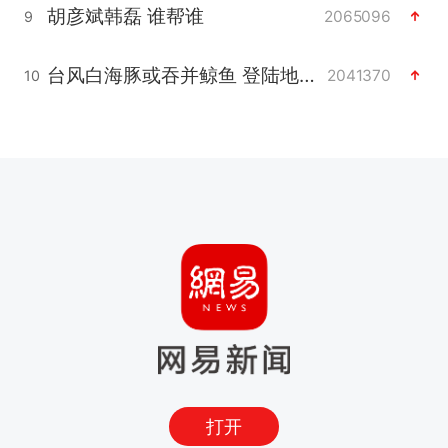
胡彦斌韩磊 谁帮谁
2065096
9
台风白海豚或吞并鲸鱼 登陆地点更新
2041370
10
打开