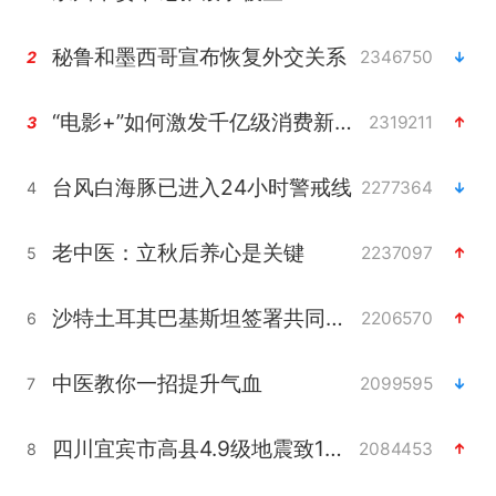
秘鲁和墨西哥宣布恢复外交关系
2346750
2
“电影+”如何激发千亿级消费新活力？
2319211
3
台风白海豚已进入24小时警戒线
2277364
4
老中医：立秋后养心是关键
2237097
5
沙特土耳其巴基斯坦签署共同防务协议
2206570
6
中医教你一招提升气血
2099595
7
四川宜宾市高县4.9级地震致1人死亡
2084453
8