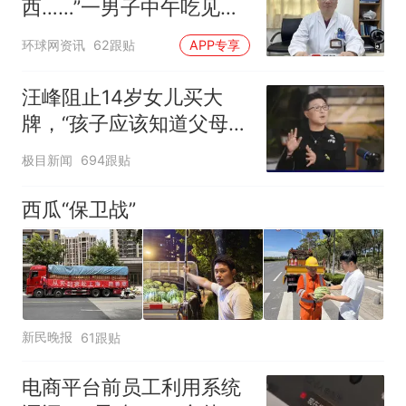
西……”一男子中午吃见手
青没事，晚上再吃却出现
环球网资讯
62跟贴
APP专享
幻觉被紧急送医！
汪峰阻止14岁女儿买大
牌，“孩子应该知道父母的
不易”，称自己买衣服80%
极目新闻
694跟贴
都在淘宝
西瓜“保卫战”
新民晚报
61跟贴
电商平台前员工利用系统