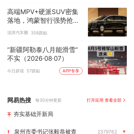
高端MPV+硬派SUV密集
落地，鸿蒙智行强势抢占
自主高端市场制高点
澎湃汽车圈
358跟贴
“新疆阿勒泰八月能滑雪”
不实（2026·08·07）
今日辟谣
57跟贴
APP专享
网易热搜
每30分钟更新
打开应用 查看全部
夯实基础开新局
泉州市委书记张毅恭被查
2379762
1