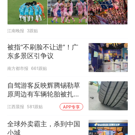
江南晚报
3跟贴
被指“不刷脸不让进”！广
东多景区引争议
南方都市报
661跟贴
自驾游客反映辉腾锡勒草
原周边有车辆轮胎被扎，
修理店铺换胎价格高达千
江西晨报
581跟贴
APP专享
元，官方发布情况通报
全球外卖霸主，杀到中国
小城