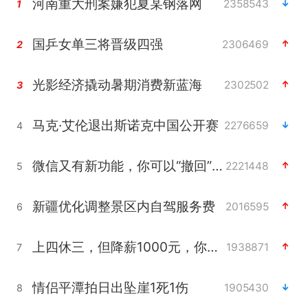
河南重大刑案嫌犯夏某钢落网
2358543
1
国乒女单三将晋级四强
2306469
2
光影经济撬动暑期消费新蓝海
2302502
3
马克·艾伦退出斯诺克中国公开赛
2276659
4
微信又有新功能，你可以“撤回”你的撤回了！
2221448
5
新疆优化调整景区内自驾服务费
2016595
6
上四休三，但降薪1000元，你接受吗？
1938871
7
情侣平潭拍日出坠崖1死1伤
1905430
8