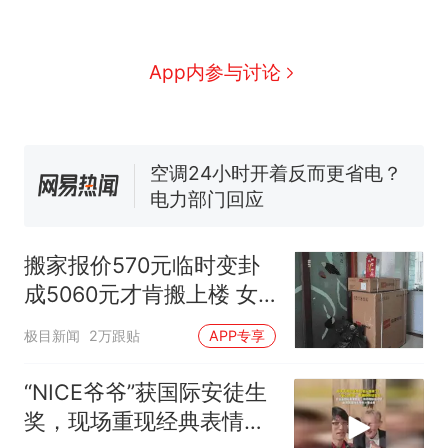
那个在床头放菜刀的女孩，
热
因老师一句“跟我回家”改写了
人生
搬家报价570元，搬到楼下
新
App内参与讨论
交5060元才肯搬上楼！女子傻
眼了……
十多万人报名的考试，成绩全
部作废，公平么？
空调24小时开着反而更省电？
电力部门回应
佛山一中学招聘物理教师，笔
试前13名均遭淘汰？教育局：
搬家报价570元临时变卦
已叫停招聘，成立调查组全面
“不建议大家买深色蛋糕”上热
成5060元才肯搬上楼 女
核查
搜，网友：天塌了！
子傻眼
那个在床头放菜刀的女孩，
热
极目新闻
2万跟贴
APP专享
因老师一句“跟我回家”改写了
人生
“NICE爷爷”获国际安徒生
奖，现场重现经典表情