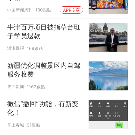
中国新闻周刊
130跟贴
APP专享
牛津百万项目被指草台班
子学员退款
潇湘晨报
169跟贴
新疆优化调整景区内自驾
服务收费
界面新闻
1162跟贴
微信“撤回”功能，有新变
化！
掌上春城
91跟贴