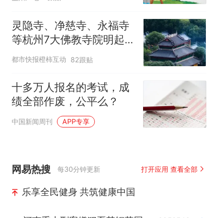
灵隐寺、净慈寺、永福寺
等杭州7大佛教寺院明起
临时关闭，别跑空了
都市快报橙柿互动
82跟贴
十多万人报名的考试，成
绩全部作废，公平么？
中国新闻周刊
APP专享
网易热搜
每30分钟更新
打开应用 查看全部
乐享全民健身 共筑健康中国