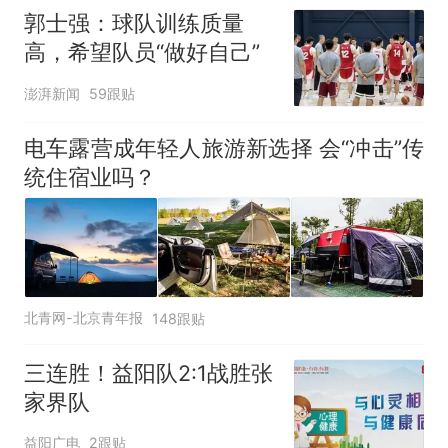
郭士强：球队训练质量
高，希望队员“做好自己”
澎湃新闻
59跟贴
电车露营成年轻人旅游新选择 会“冲击”传
统住宿业吗？
北青网-北京青年报
148跟贴
三连胜！益阳队2:1战胜张
家界队
益阳广电
2跟贴