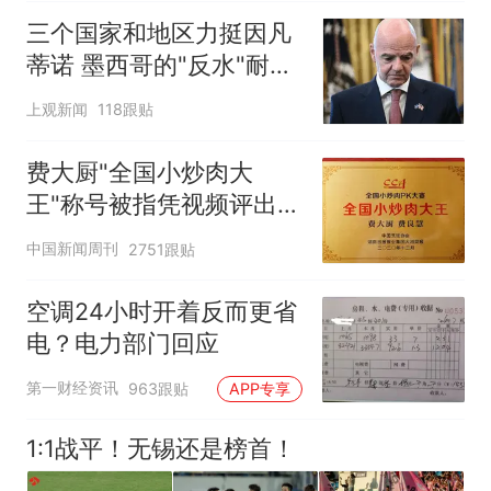
三个国家和地区力挺因凡
蒂诺 墨西哥的"反水"耐人
寻味
上观新闻
118跟贴
费大厨"全国小炒肉大
王"称号被指凭视频评出
官方回应
中国新闻周刊
2751跟贴
空调24小时开着反而更省
电？电力部门回应
第一财经资讯
963跟贴
APP专享
1:1战平！无锡还是榜首！