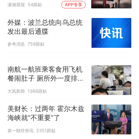
包，向中国粉丝问好
潇湘晨报
54跟贴
APP专享
外媒：波兰总统向乌总统
发出最后通牒
参考消息
759跟贴
南航一航班乘客食用飞机
餐闹肚子 厕所外一度排长
队
大风新闻
1368跟贴
美财长：过两年 霍尔木兹
海峡就“不重要”了
第一财经资讯
2351跟贴