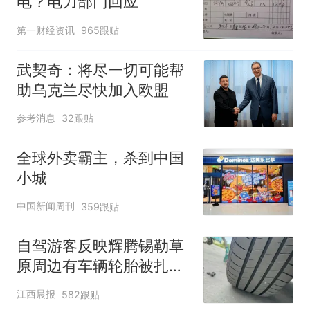
电？电力部门回应
第一财经资讯
965跟贴
武契奇：将尽一切可能帮
助乌克兰尽快加入欧盟
参考消息
32跟贴
全球外卖霸主，杀到中国
小城
中国新闻周刊
359跟贴
自驾游客反映辉腾锡勒草
原周边有车辆轮胎被扎，
修理店铺换胎价格高达千
江西晨报
582跟贴
元，官方发布情况通报