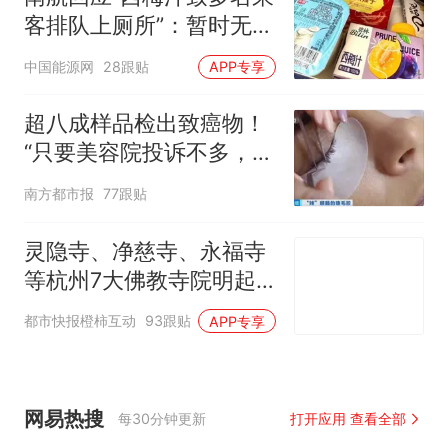
客排队上厕所”：暂时无法
核查是否发放西梅汁
中国能源网
28跟贴
APP专享
超八成样品检出致癌物！
“只要美容院投诉不多，店
家就不会更换产品”
南方都市报
77跟贴
灵隐寺、净慈寺、永福寺
等杭州7大佛教寺院明起
临时关闭，别跑空了
都市快报橙柿互动
93跟贴
APP专享
网易热搜
每30分钟更新
打开应用 查看全部