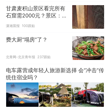
甘肃麦积山景区看完所有
石窟需2000元？景区：部
分石窟受特别保护，游客
潇湘晨报
100跟贴
可按需买
费大厨“塌房”了？
北青网-北京青年报
237跟贴
电车露营成年轻人旅游新选择 会“冲击”传
统住宿业吗？