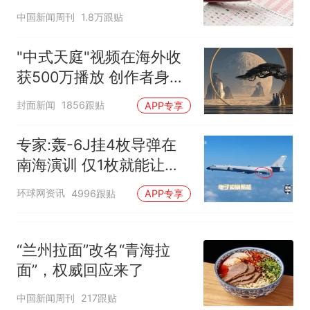
已叫停招聘，成立调查组全面
十多万人报名的考试，成绩
热
中国新闻周刊
1.8万跟贴
核查
全部作废，公平么？
"中式天庭"视频在海外收
获500万播放 创作者身份
披露
封面新闻
1856跟贴
APP专享
专家:轰-6J挂4枚导弹在
南海演训 仅1枚就能让航
母瘫痪
环球网资讯
4996跟贴
APP专享
“兰州拉面”改名“青海拉
面”，权威回应来了
中国新闻周刊
217跟贴