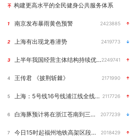
构建更高水平的全民健身公共服务体系
南京发布暴雨黄色预警
2423885
1
上海有出现龙卷潜势
2419773
2
上半年我国经营主体结构持续优化
2249741
3
王传君 《披荆斩棘》
2171990
4
上海：5号线16号线浦江线全线停运
2117726
5
白海豚预计将在浙江苍南到三门一带登陆
2077239
6
今日15时起福州地铁高架区段停运
2018429
7