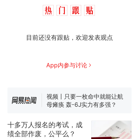
目前还没有跟贴，欢迎发表观点
十多万人报名的考试，成绩
热
全部作废，公平么？
全球唯一没有法定首都的国
新
App内参与讨论
家，刚改国名，总统就邀请中
国大使骑行绕了几乎整个国境
搬家报价570元，搬到楼下交
线一圈，还曾两次到中国寻根
5060元才肯搬上楼！女子傻眼
了……
视频丨只要一枚命中就能让航
母瘫痪 轰-6J实力有多强？
空调24小时开着反而更省电？
电力部门回应
十多万人报名的考试，成
佛山一中学招聘物理教师，笔
绩全部作废，公平么？
试前13名均遭淘汰？教育局：