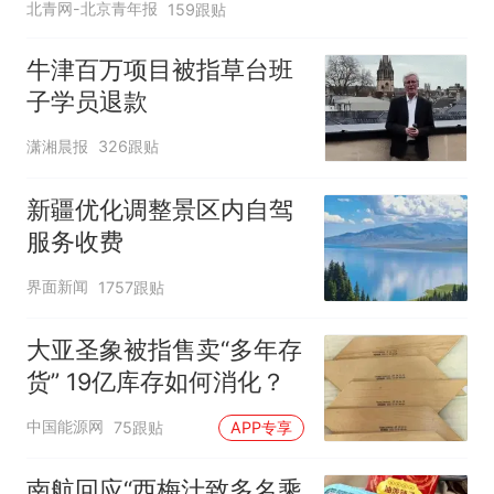
北青网-北京青年报
159跟贴
牛津百万项目被指草台班
子学员退款
潇湘晨报
326跟贴
新疆优化调整景区内自驾
服务收费
界面新闻
1757跟贴
大亚圣象被指售卖“多年存
货” 19亿库存如何消化？
中国能源网
75跟贴
APP专享
南航回应“西梅汁致多名乘