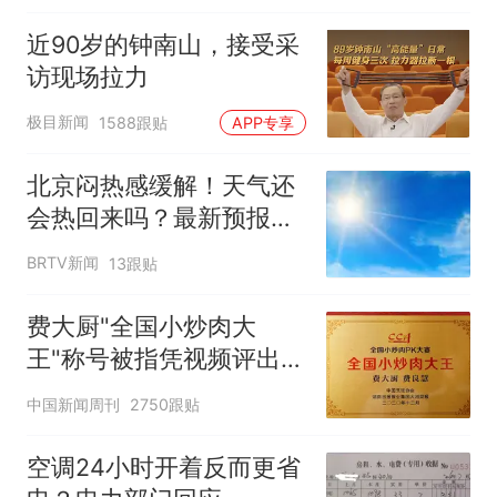
近90岁的钟南山，接受采
访现场拉力
极目新闻
1588跟贴
APP专享
北京闷热感缓解！天气还
会热回来吗？最新预报
——
BRTV新闻
13跟贴
费大厨"全国小炒肉大
王"称号被指凭视频评出
官方回应
中国新闻周刊
2750跟贴
空调24小时开着反而更省