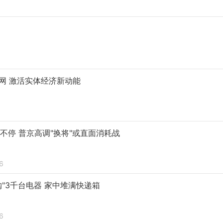
网 激活实体经济新动能
打不停 普京高调"换将"或直面消耗战
6
购"3千台电器 家中堆满快递箱
6