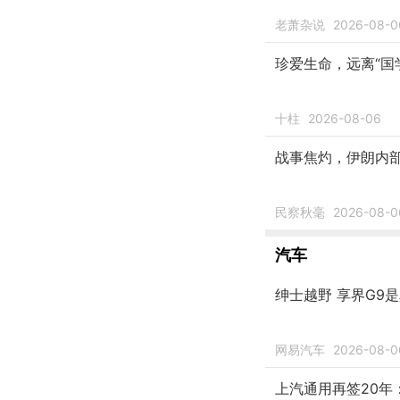
老萧杂说
2026-08-0
珍爱生命，远离“国
十柱
2026-08-06
战事焦灼，伊朗内
民察秋毫
2026-08-0
汽车
绅士越野 享界G9
网易汽车
2026-08-0
上汽通用再签20年