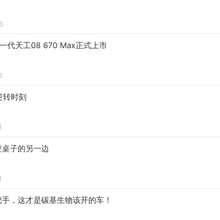
6
新一代天工08 670 Max正式上市
1
逆转时刻
1
资桌子的另一边
1
把手，这才是碳基生物该开的车！