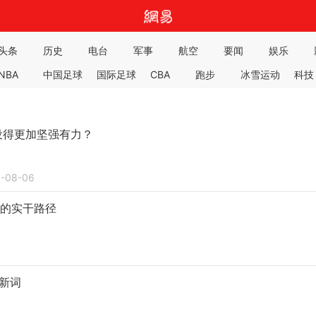
头条
历史
电台
军事
航空
要闻
娱乐
NBA
中国足球
国际足球
CBA
跑步
冰雪运动
科技
独家
公开课
汽车
房产
家居
游戏
旅游
亲子
二次元
态度营销
时尚
女人
政务
艺术
设得更加坚强有力？
-08-06
”的实干路径
填新词