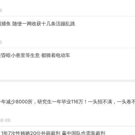
6
网捕鱼 随便一网收获十几条活蹦乱跳
6
昏暗小巷里等生意 都骑着电动车
年减少8000所，研究生一年毕业116万！一头招不满，一头卷
08-06
1年7次性贿赂20位外籍裁判 赢中国队也需靠裁判