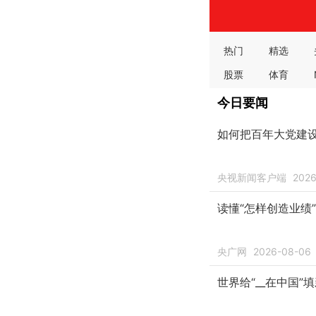
热门
精选
股票
体育
数码
轻松一刻
今日要闻
酒香
教育
如何把百年大党建
央视新闻客户端
2026
读懂“怎样创造业绩
央广网
2026-08-06
世界给“__在中国”