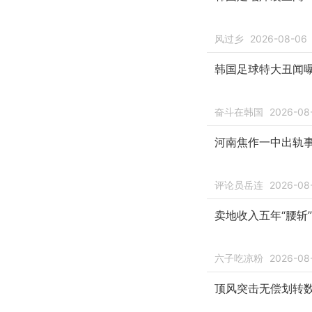
风过乡
2026-08-06
韩国足球特大丑闻
奋斗在韩国
2026-08
河南焦作一中出轨
评论员岳连
2026-08
卖地收入五年“腰斩
六子吃凉粉
2026-08
顶风突击无偿划转