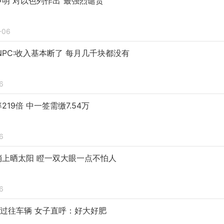
明 对以色列作出"最强烈谴责"
-06
NPC:收入基本断了 每月几千块都没有
6
19倍 中一签需缴7.54万
6
上晒太阳 瞪一双大眼一点不怕人
6
停过往车辆 女子直呼：好大好肥