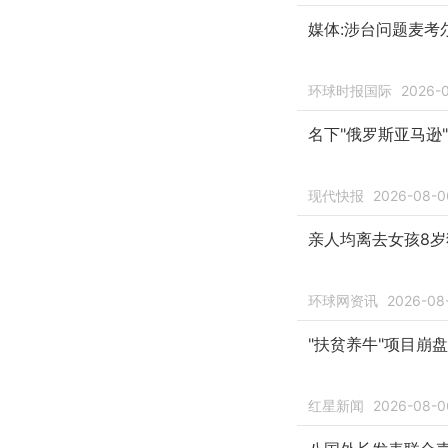
媒体:涉台问题麦考
环球时报国际
2026-
名下"俄罗斯亚马逊
现代快报
2026-08-0
亲人均离去女孩8岁
环球网资讯
2026-08
"扶贫养牛"项目崩
红星新闻
2026-08-0