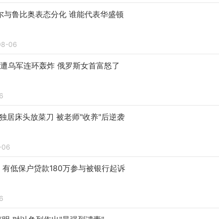
尔与鲁比奥表态分化 谁能代表华盛顿
08-06
"遭乌军连环轰炸 俄罗斯女首富怒了
6
独居床头放菜刀 被老师"收养"后逆袭
-06
盘 有低保户贷款180万参与被银行起诉
6