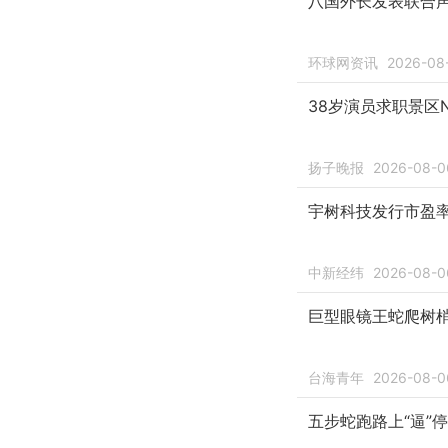
八国外长发表联合声
环球网资讯
2026-08
38岁演员求职景区
扬子晚报
2026-08-0
宇树科技发行市盈率2
中新经纬
2026-08-0
巨型眼镜王蛇爬树梢
台海青年
2026-08-0
五步蛇跑路上“逼”