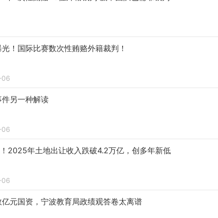
曝光！国际比赛数次性贿赂外籍裁判！
-06
事件另一种解读
-06
”！2025年土地出让收入跌破4.2万亿，创多年新低
-06
数亿元国资，宁波教育局政绩观答卷太离谱