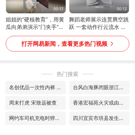
00:17
00:12
姐姐的“硬核教育”，用黄
舞蹈老师展示连贯腾空跳
瓜向弟弟演示“门夹手”，
跃 一套动作行云流水 节
网友：果然言传不如身
奏感拉满 网友：怎么做
教！
到又舞又武的？
打开网易新闻，查看更多热门视频
热门搜索
名创优品一次性内裤 颜面尽失
台风白海豚闭眼浙江上海处于危险半圆
周末打虎 宋致远被查
香港宏福苑火灾或由烟头引起
网约车司机充电时猝死保险拒赔
四川宜宾市珙县发生3.4级地震