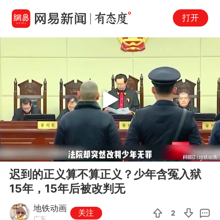
打开
Play
00:00
12:21
En
迟到的正义算不算正义？少年含冤入狱
fu
15年，15年后被改判无
地铁动画
关注
2
广东