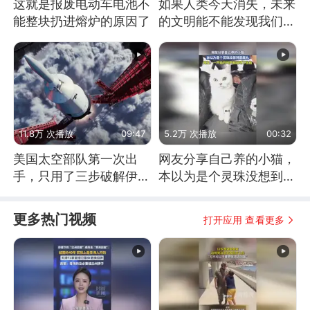
这就是报废电动车电池不
如果人类今天消失，未来
能整块扔进熔炉的原因了
的文明能不能发现我们存
在过？
11.8万 次播放
09:47
5.2万 次播放
00:32
美国太空部队第一次出
网友分享自己养的小猫，
手，只用了三步破解伊朗
本以为是个灵珠没想到是
防空
魔丸
更多热门视频
打开应用 查看更多