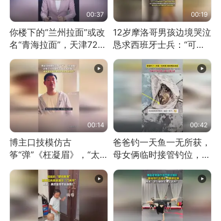
00:37
00:19
你楼下的“兰州拉面”或改
12岁摩洛哥男孩边境哭泣
名“青海拉面”，天津72家
恳求西班牙士兵：“可不
面馆已集体更换招牌
可以不要把我遣返回国”
00:14
00:42
博主口技模仿古
爸爸钓一天鱼一无所获，
筝“弹”《枉凝眉》，“太
母女俩临时接管钓位，用
像了～你是吃古筝长大的
玩具鱼竿钓上大鱼
吗？”“或将成为首位考级
不带古筝的选手。”（来
源：新华每日电讯）