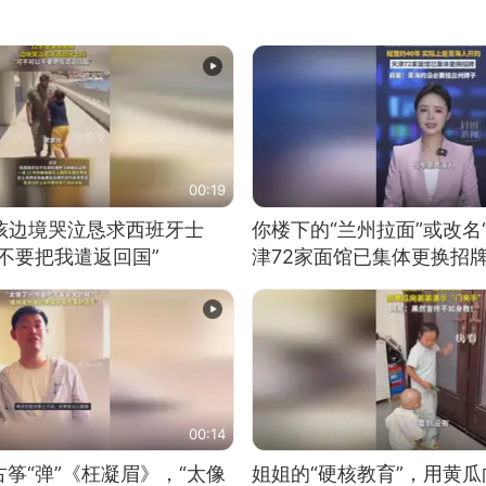
00:19
男孩边境哭泣恳求西班牙士
你楼下的“兰州拉面”或改名
不要把我遣返回国”
津72家面馆已集体更换招
00:14
筝“弹”《枉凝眉》，“太像
姐姐的“硬核教育”，用黄瓜