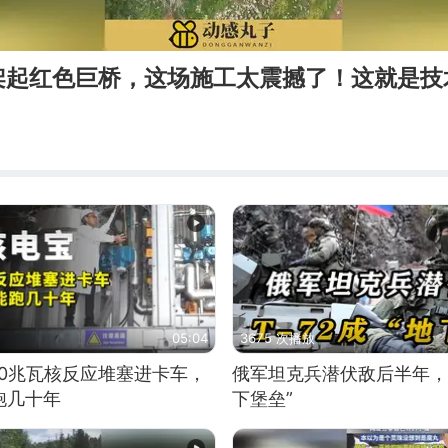
架起红色巨桥，这场施工太震撼了！这就是技
05:04
3675 次播放
10兆瓦核反应堆塞进卡车，
俄军坦克兵潜伏敌后半年，T
跑几十年
下堡垒”