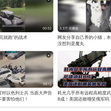
00:52
3.3万 次播放
完就跑”的战术
网友分享自己养的小猫，本
没想到是魔丸
00:12
背对以色列士兵 当面大声告
耗光几乎所有远程高精度武
不要害怕他们！
8成！美国还敢嘲笑俄军吗