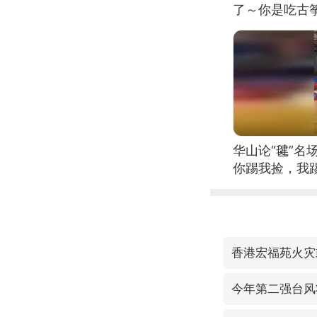
了～你是吃古筝
位考级不带古
日电讯）
华山论“毽”名
你踢我捡，我
香港宏福苑火灾
今年第二强台风