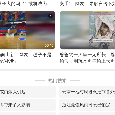
长大的吗？”“或将成为首
夹手”，网友：果然言传不
筝的选手。”（来源：新华每
00:16
场面上新！网友：毽子不是
爸爸钓一天鱼一无所获，母
踢你捡吗
钓位，用玩具鱼竿钓上大鱼
热门搜索
或由烟头引起
云南一地村民过火把节意外
将带来多大影响
浙江最强风雨时段已锁定