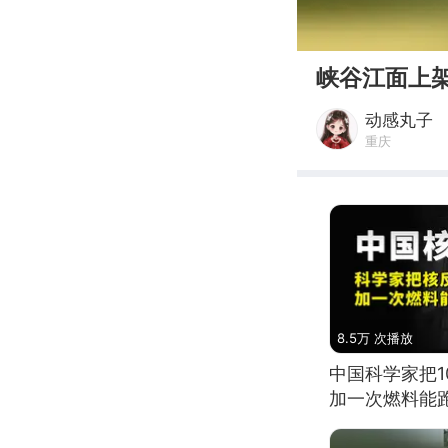
00:00
峡谷江面上
动感丸子
重庆
8.5万 次播放
中国科学家把
加一次燃料能