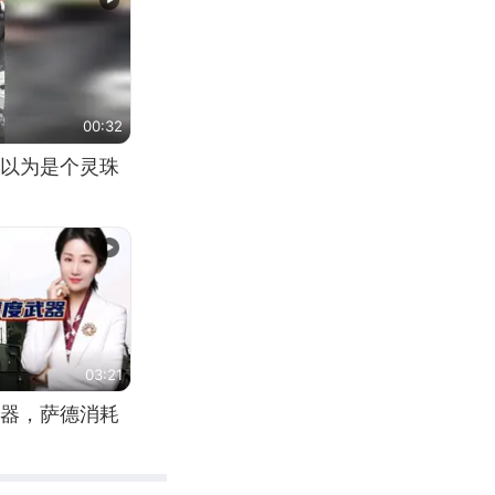
00:32
以为是个灵珠
03:21
器，萨德消耗