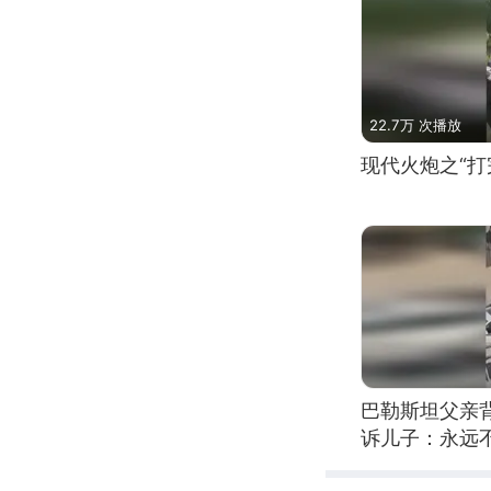
22.7万 次播放
现代火炮之“打
巴勒斯坦父亲
诉儿子：永远