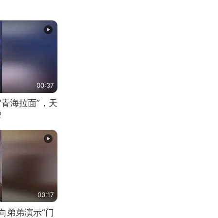
00:37
“青海拉面”，天
牌
00:17
向弟弟演示“门