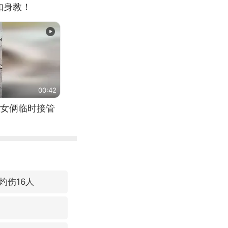
如身教！
00:42
女俩临时接管
灼伤16人