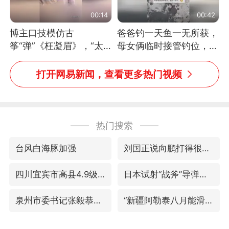
00:14
00:42
博主口技模仿古
爸爸钓一天鱼一无所获，
筝“弹”《枉凝眉》，“太
母女俩临时接管钓位，用
像了～你是吃古筝长大的
玩具鱼竿钓上大鱼
吗？”“或将成为首位考级
打开网易新闻，查看更多热门视频
不带古筝的选手。”（来
源：新华每日电讯）
热门搜索
台风白海豚加强
刘国正说向鹏打得很窝囊
四川宜宾市高县4.9级地震致1人死亡
日本试射“战斧”导弹，国防部回应
泉州市委书记张毅恭被查
“新疆阿勒泰八月能滑雪”不实