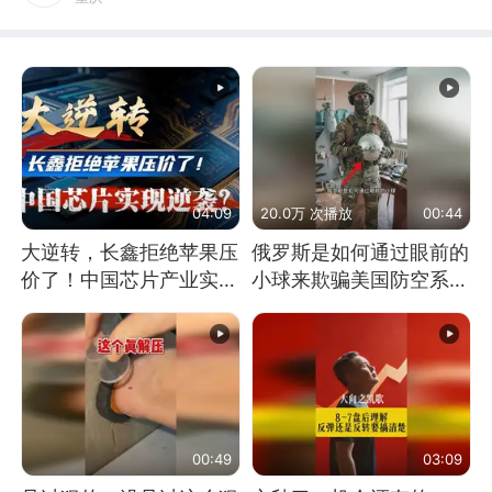
04:09
20.0万 次播放
00:44
大逆转，长鑫拒绝苹果压
俄罗斯是如何通过眼前的
价了！中国芯片产业实现
小球来欺骗美国防空系统
怎样的逆袭？
的
00:49
03:09