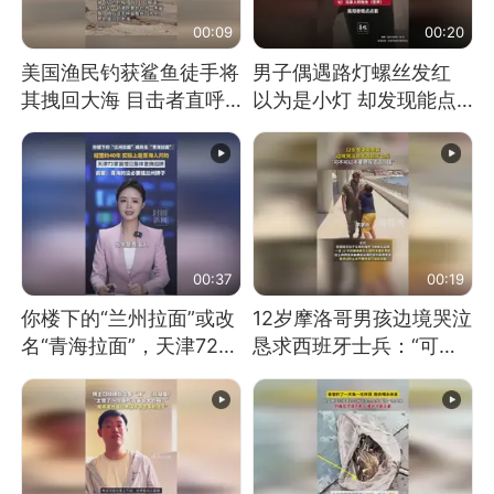
00:09
00:20
美国渔民钓获鲨鱼徒手将
男子偶遇路灯螺丝发红
其拽回大海 目击者直呼
以为是小灯 却发现能点
震惊 （视频来源：参考
燃香烟 当事人：已报警
消息）
处理
00:37
00:19
你楼下的“兰州拉面”或改
12岁摩洛哥男孩边境哭泣
名“青海拉面”，天津72家
恳求西班牙士兵：“可不
面馆已集体更换招牌
可以不要把我遣返回国”