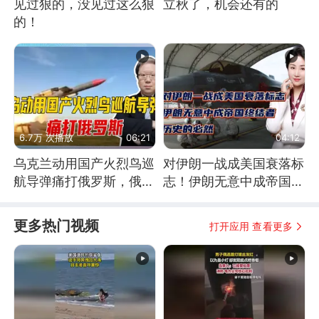
见过狠的，没见过这么狠
立秋了，机会还有的
的！
6.7万 次播放
06:21
04:12
乌克兰动用国产火烈鸟巡
对伊朗一战成美国衰落标
航导弹痛打俄罗斯，俄军
志！伊朗无意中成帝国终
为什么没能拦截？
结者！历史的必然
更多热门视频
打开应用 查看更多