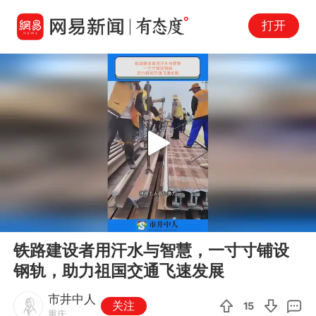
打开
Play
00:00
00:10
En
铁路建设者用汗水与智慧，一寸寸铺设
fu
钢轨，助力祖国交通飞速发展
市井中人
关注
15
重庆