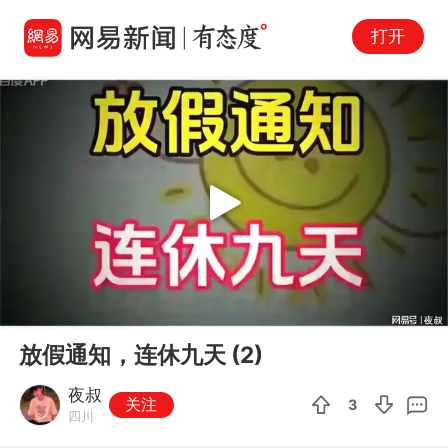
打开
Play
00:00
01:50
En
放假通知，连休九天 (2)
fu
夜叔
关注
3
四川