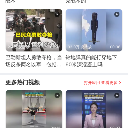
战术
克战术的
2.4万 次播放
02:32
32.0万 次播放
00:36
巴勒斯坦人勇敢夺枪，当
钻地弹真的能打穿地下
场反杀两名以军，包括一
60米深混凝土吗
名少校
更多热门视频
打开应用 查看更多
00:12
00:37