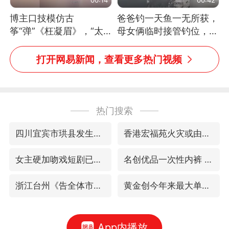
博主口技模仿古
爸爸钓一天鱼一无所获，
筝“弹”《枉凝眉》，“太
母女俩临时接管钓位，用
像了～你是吃古筝长大的
玩具鱼竿钓上大鱼
吗？”“或将成为首位考级
打开网易新闻，查看更多热门视频
不带古筝的选手。”（来
源：新华每日电讯）
热门搜索
四川宜宾市珙县发生3.4级地震
香港宏福苑火灾或由烟头引起
女主硬加吻戏短剧已下架
名创优品一次性内裤 颜面尽失
浙江台州《告全体市民书》
黄金创今年来最大单周涨幅
App内播放