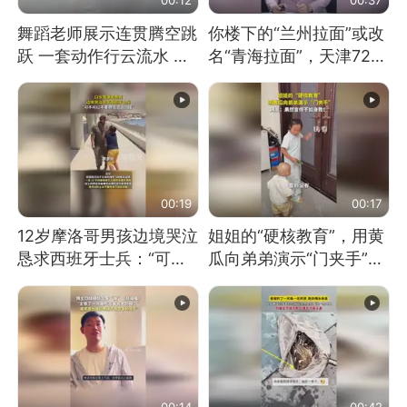
舞蹈老师展示连贯腾空跳
你楼下的“兰州拉面”或改
跃 一套动作行云流水 节
名“青海拉面”，天津72家
奏感拉满 网友：怎么做
面馆已集体更换招牌
到又舞又武的？
00:19
00:17
12岁摩洛哥男孩边境哭泣
姐姐的“硬核教育”，用黄
恳求西班牙士兵：“可不
瓜向弟弟演示“门夹手”，
可以不要把我遣返回国”
网友：果然言传不如身
教！
00:14
00:42