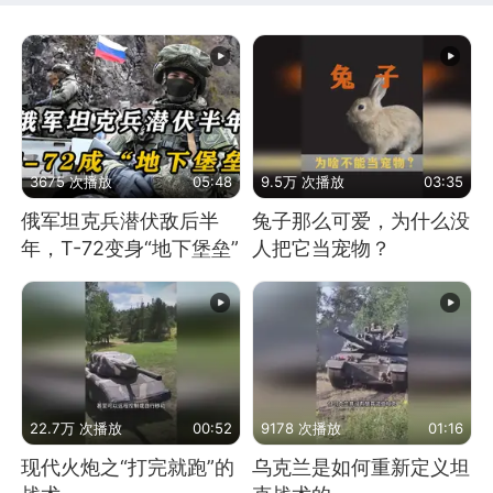
3675 次播放
05:48
9.5万 次播放
03:35
俄军坦克兵潜伏敌后半
兔子那么可爱，为什么没
年，T-72变身“地下堡垒”
人把它当宠物？
22.7万 次播放
00:52
9178 次播放
01:16
现代火炮之“打完就跑”的
乌克兰是如何重新定义坦