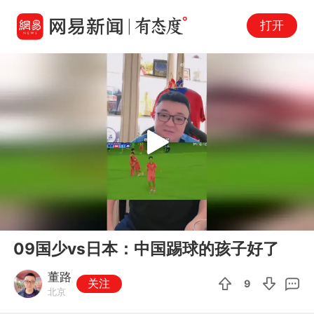
打开
Play
00:00
00:55
En
09国少vs日本：中国踢球的孩子好了
fu
董路
关注
9
北京