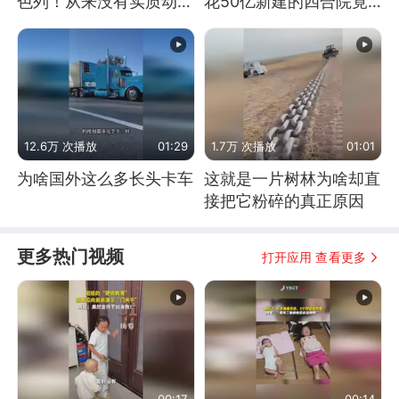
色列！从来没有实质动
花50亿新建的四合院竟
作！根源是惧怕美国
没人住，发生了啥
12.6万 次播放
01:29
1.7万 次播放
01:01
为啥国外这么多长头卡车
这就是一片树林为啥却直
接把它粉碎的真正原因
更多热门视频
打开应用 查看更多
00:17
00:14