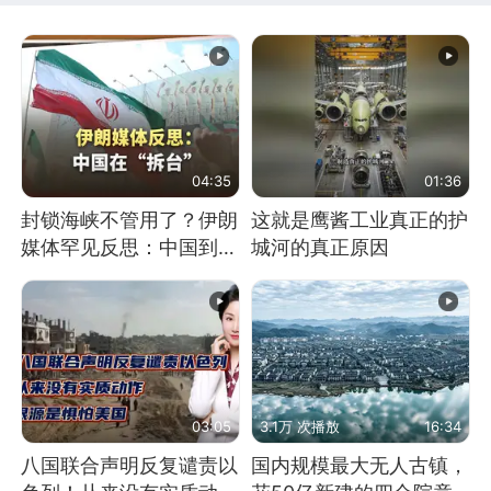
04:35
01:36
封锁海峡不管用了？伊朗
这就是鹰酱工业真正的护
媒体罕见反思：中国到底
城河的真正原因
是不是在"拆台"
03:05
3.1万 次播放
16:34
八国联合声明反复谴责以
国内规模最大无人古镇，