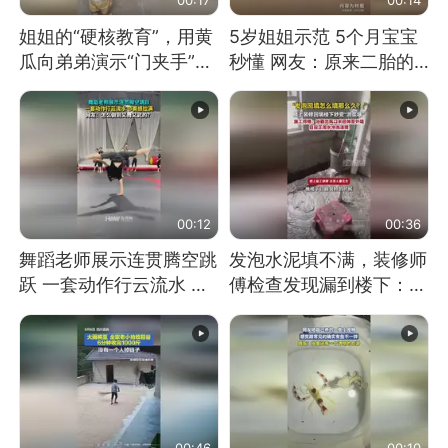
姐姐的“硬核教育”，用黄
5岁姐姐示范 5个月宝宝
瓜向弟弟演示“门夹手”，
秒懂 网友：原来二胎的
网友：果然言传不如身
快乐长这样
教！
00:12
00:36
舞蹈老师展示连贯腾空跳
发泡水泥填不满，装修师
跃 一套动作行云流水 节
傅检查发现漏到楼下：出
奏感拉满 网友：怎么做
风口未延伸到外墙
到又舞又武的？
00:46
00:10