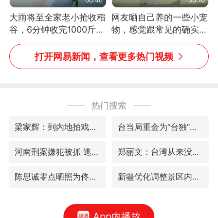
大雨将至全家老小抢收稻
网友晒自己养的一些小宠
谷，6分钟收完1000斤，
物，感觉跟常见的确实有
没有一个人掉链子
些不一样
打开网易新闻，查看更多热门视频
热门搜索
梁家辉：到内地拍戏不是北上是回归
台当局重金为“台独”织“皇帝新衣”
河南刑案嫌犯被抓 逃窜时伤害多人
郑丽文：台湾从来没有“独立”过
陈思诚零点晒照为佟丽娅庆生
新疆优化调整景区内自驾服务费
App内播放