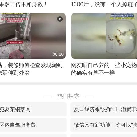
：果然言传不如身教！
1000斤，没有一个人掉链
00:36
满，装修师傅检查发现漏到
网友晒自己养的一些小宠物
未延伸到外墙
的确实有些不一样
热门搜索
犯夏某钢落网
夏日经济乘“热”而上 消费市
区内自驾服务费