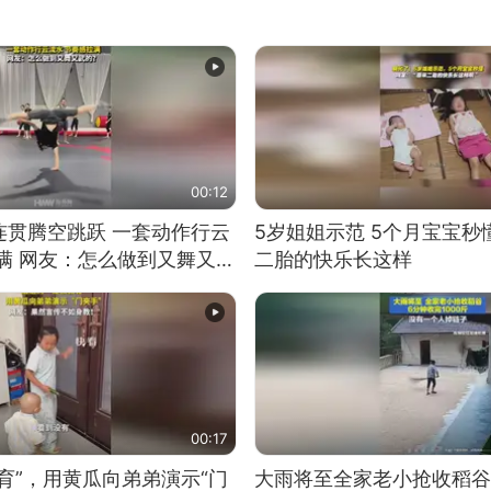
00:12
连贯腾空跳跃 一套动作行云
5岁姐姐示范 5个月宝宝秒
满 网友：怎么做到又舞又武
二胎的快乐长这样
00:17
育”，用黄瓜向弟弟演示“门
大雨将至全家老小抢收稻谷