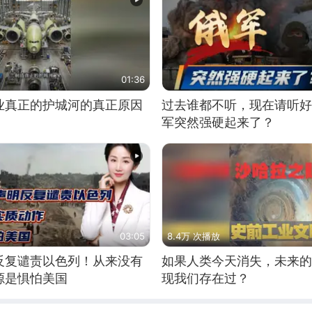
01:36
业真正的护城河的真正原因
过去谁都不听，现在请听好
军突然强硬起来了？
03:05
8.4万 次播放
反复谴责以色列！从来没有
如果人类今天消失，未来的
源是惧怕美国
现我们存在过？