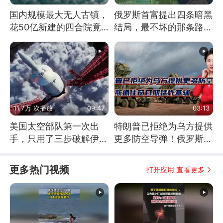
国内规模最大无人古镇，
俄罗斯首富提出四条暗黑
花50亿新建的四合院竟
结局，最不坏的那条路是
没人住，发生了啥
通向东方
11.7万 次播放
09:47
03:13
美国太空部队第一次出
特朗普已拒绝为乌方提供
手，只用了三步破解伊朗
更多防空导弹！俄罗斯抓
防空
住窗口期猛炸基辅
更多热门视频
打开应用 查看更多