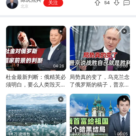
关注
54
北京
04:26
03:06
杜金最新判断：俄精英必
局势真的变了，乌克兰念
须明白，要么人类毁灭，
了俄罗斯的稿子，普京说
要么俄毁灭
战胜自己就是胜利
1.8万 次播放
16:34
3.1万 次播放
06:05