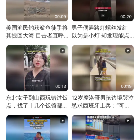
00:09
00:20
美国渔民钓获鲨鱼徒手将
男子偶遇路灯螺丝发红
其拽回大海 目击者直呼
以为是小灯 却发现能点
震惊 （视频来源：参考
燃香烟 当事人：已报警
消息）
处理
00:13
00:19
东北女子到山西玩错过饭
12岁摩洛哥男孩边境哭泣
点，找了十几个饭馆都没
恳求西班牙士兵：“可不
开门：午休到几点
可以不要把我遣返回国”