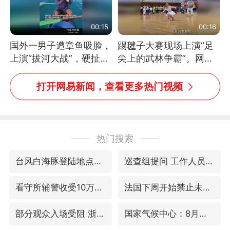
00:15
00:16
国外一男子遭章鱼吸脸，
踢毽子大赛现场上演“足
上演“拔河大战”，硬扯加
尖上的武林争霸”。网
铁棒敲打方才挣脱
友：这哪是踢毽子，分明
是武侠片现场！#睡个好
打开网易新闻，查看更多热门视频
觉
热门搜索
台风白海豚登陆地点更新
巡查组提问 工作人员偷用手机查答案
看守所辅警收受10万获刑1年
法国下周开始禁止未经同意的电话营销
部分观众入场受阻 浙江省博物馆致歉
国家气候中心：8月将有4轮高温过程，部分地区可达40℃～45℃