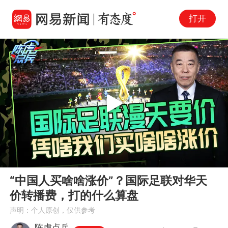
打开
Play
00:00
05:01
En
“中国人买啥啥涨价”？国际足联对华天
fu
价转播费，打的什么算盘
声明：个人原创，仅供参考
陈虎点兵