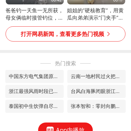
爸爸钓一天鱼一无所获，
姐姐的“硬核教育”，用黄
母女俩临时接管钓位，用
瓜向弟弟演示“门夹手”，
玩具鱼竿钓上大鱼
网友：果然言传不如身
教！
打开网易新闻，查看更多热门视频
热门搜索
中国东方电气集团原党组副书记、董事宋致远被查
云南一地村民过火把节意外灼伤16人
浙江最强风雨时段已锁定
台风白海豚闭眼浙江上海处于危险半圆
泰国初中生饮弹自尽前开了26枪
张本智和：零封向鹏不意外
App内播放