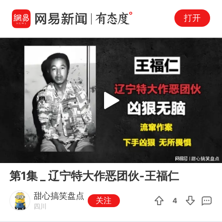
打开
Play
00:00
07:34
En
第1集 _ 辽宁特大作恶团伙-王福仁
fu
甜心搞笑盘点
关注
4
四川