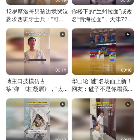
12岁摩洛哥男孩边境哭泣
你楼下的“兰州拉面”或改
恳求西班牙士兵：“可不
名“青海拉面”，天津72家
可以不要把我遣返回国”
面馆已集体更换招牌
00:14
00:16
博主口技模仿古
华山论“毽”名场面上新！
筝“弹”《枉凝眉》，“太
网友：毽子不是你踢我
像了～你是吃古筝长大的
捡，我踢你捡吗
吗？”“或将成为首位考级
不带古筝的选手。”（来
源：新华每日电讯）
00:42
00:17