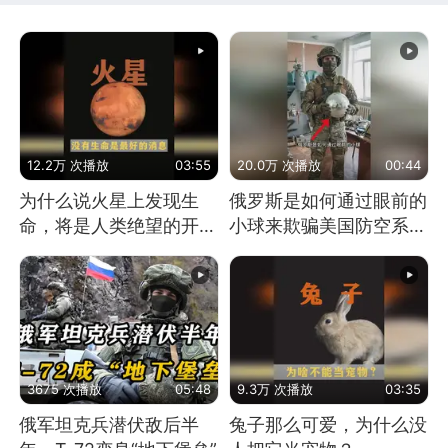
12.2万 次播放
03:55
20.0万 次播放
00:44
为什么说火星上发现生
俄罗斯是如何通过眼前的
命，将是人类绝望的开
小球来欺骗美国防空系统
始？
的
3675 次播放
05:48
9.3万 次播放
03:35
俄军坦克兵潜伏敌后半
兔子那么可爱，为什么没