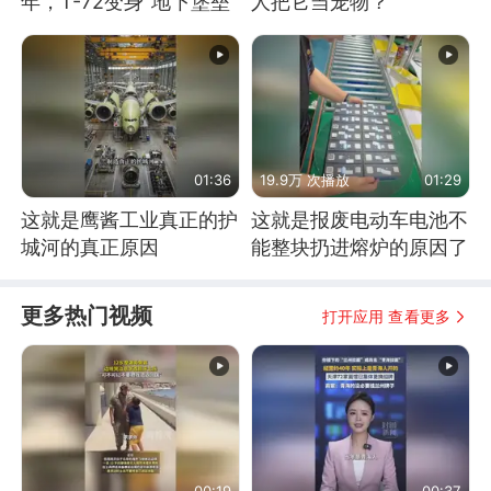
年，T-72变身“地下堡垒”
人把它当宠物？
01:36
19.9万 次播放
01:29
这就是鹰酱工业真正的护
这就是报废电动车电池不
城河的真正原因
能整块扔进熔炉的原因了
更多热门视频
打开应用 查看更多
00:19
00:37