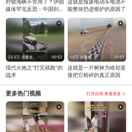
封锁海峡不管用了？伊朗
这就是报废电动车电池不
媒体罕见反思：中国到底
能整块扔进熔炉的原因了
是不是在"拆台"
23.0万 次播放
00:52
1.8万 次播放
01:01
现代火炮之“打完就跑”的
这就是一片树林为啥却直
战术
接把它粉碎的真正原因
更多热门视频
打开应用 查看更多