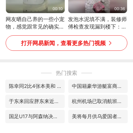
00:10
00:36
网友晒自己养的一些小宠
发泡水泥填不满，装修师
物，感觉跟常见的确实有
傅检查发现漏到楼下：出
些不一样
风口未延伸到外墙
打开网易新闻，查看更多热门视频
热门搜索
陈幸同2比4张本美和 国乒双线丢冠
中国籍豪华游艇富商之子在泰国被杀
于东来回应胖东来近25年老店年底关闭
杭州机场已取消航班388架次
国足U17与阿森纳决赛取消 并列冠军
美将每月供乌爱国者拦截导弹