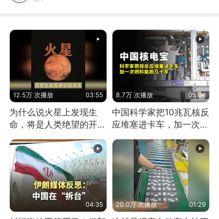
12.5万 次播放
03:55
8.7万 次播放
05:04
为什么说火星上发现生
中国科学家把10兆瓦核反
命，将是人类绝望的开
应堆塞进卡车，加一次燃
始？
料能跑几十年
04:35
20.0万 次播放
01:29