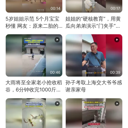
00:14
00:17
5岁姐姐示范 5个月宝宝
姐姐的“硬核教育”，用黄
秒懂 网友：原来二胎的
瓜向弟弟演示“门夹手”，
快乐长这样
网友：果然言传不如身
教！
00:46
00:39
大雨将至全家老小抢收稻
孙子考取上海交大爷爷感
谷，6分钟收完1000斤，
谢亲家母
没有一个人掉链子