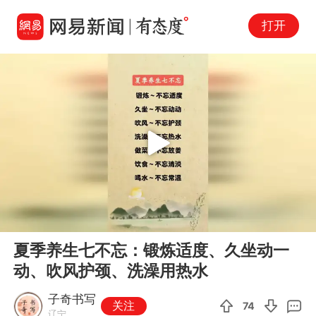
打开
Play
00:00
00:10
En
夏季养生七不忘：锻炼适度、久坐动一
fu
动、吹风护颈、洗澡用热水
子奇书写
关注
74
辽宁