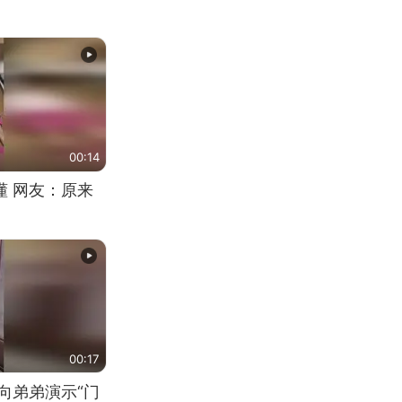
00:14
懂 网友：原来
00:17
向弟弟演示“门