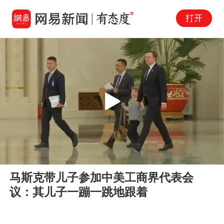
打开
Play
00:00
00:23
En
马斯克带儿子参加中美工商界代表会
fu
议：其儿子一蹦一跳地跟着