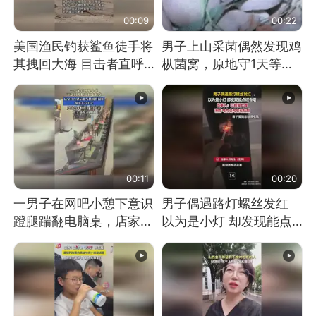
00:09
00:22
美国渔民钓获鲨鱼徒手将
男子上山采菌偶然发现鸡
其拽回大海 目击者直呼
枞菌窝，原地守1天等它
震惊 （视频来源：参考
长大：挖了140多朵
消息）
00:11
00:20
一男子在网吧小憩下意识
男子偶遇路灯螺丝发红
蹬腿踹翻电脑桌，店家3
以为是小灯 却发现能点
台显示器与机械臂损坏
燃香烟 当事人：已报警
处理