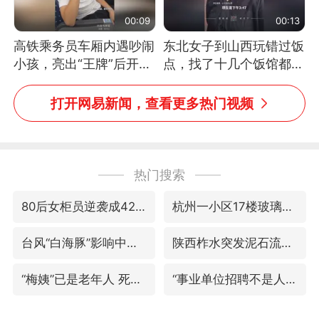
00:09
00:13
高铁乘务员车厢内遇吵闹
东北女子到山西玩错过饭
小孩，亮出“王牌”后开启
点，找了十几个饭馆都没
一键静音
开门：午休到几点
打开网易新闻，查看更多热门视频
热门搜索
80后女柜员逆袭成4200亿银行副行长
杭州一小区17楼玻璃幕墙爆裂
台风“白海豚”影响中国已成定局
陕西柞水突发泥石流致1死2失联
“梅姨”已是老年人 死刑或适用受限
“事业单位招聘不是人情买卖”