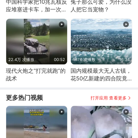
中国科学家把10兆瓦核反
兔子那么可爱，为什么没
应堆塞进卡车，加一次燃
人把它当宠物？
料能跑几十年
22.4万 次播放
00:52
1676 次播放
16:34
现代火炮之“打完就跑”的
国内规模最大无人古镇，
战术
花50亿新建的四合院竟
没人住，发生了啥
更多热门视频
打开应用 查看更多