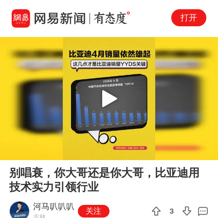
打开
Play
00:00
02:05
En
别唱衰，你大哥还是你大哥，比亚迪用
fu
技术实力引领行业
河马叭叭叭
关注
3
吉林