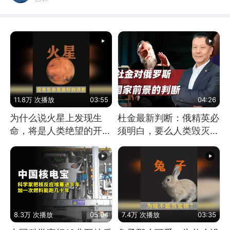
11.8万 次播放
03:55
04:26
为什么说火星上发现生
杜金最新判断：俄精英必
命，将是人类绝望的开
须明白，要么人类毁灭，
始？
要么俄毁灭
8.3万 次播放
05:04
7.4万 次播放
03:35