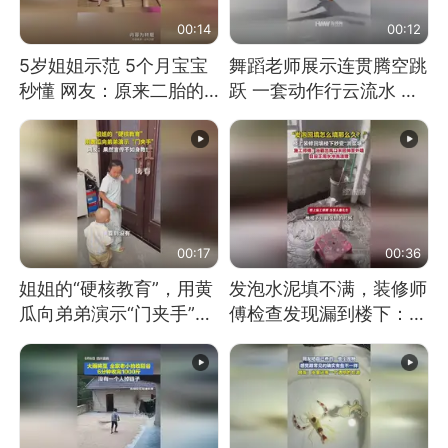
00:14
00:12
5岁姐姐示范 5个月宝宝
舞蹈老师展示连贯腾空跳
秒懂 网友：原来二胎的
跃 一套动作行云流水 节
快乐长这样
奏感拉满 网友：怎么做
到又舞又武的？
00:17
00:36
姐姐的“硬核教育”，用黄
发泡水泥填不满，装修师
瓜向弟弟演示“门夹手”，
傅检查发现漏到楼下：出
网友：果然言传不如身
风口未延伸到外墙
教！