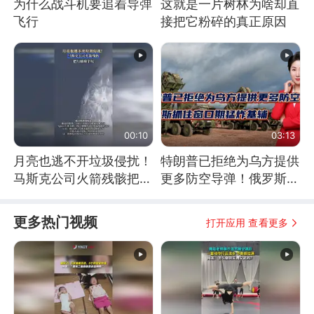
为什么战斗机要追着导弹
这就是一片树林为啥却直
飞行
接把它粉碎的真正原因
00:10
03:13
月亮也逃不开垃圾侵扰！
特朗普已拒绝为乌方提供
马斯克公司火箭残骸把月
更多防空导弹！俄罗斯抓
球撞个坑
住窗口期猛炸基辅
更多热门视频
打开应用 查看更多