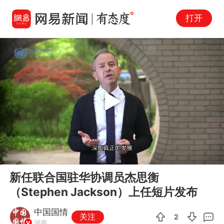
打开
Play
00:00
02:56
En
新任联合国驻华协调员杰思衡
fu
（Stephen Jackson）上任短片发布
中国国情
关注
2
河南