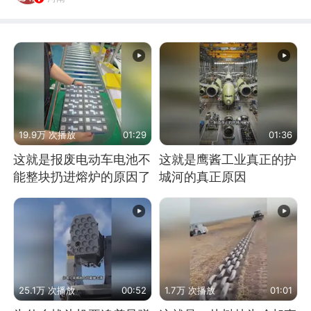
19.9万 次播放
01:29
01:36
这就是报废电动车电池不
这就是鹰酱工业真正的护
能整块扔进熔炉的原因了
城河的真正原因
25.1万 次播放
00:52
1.7万 次播放
01:01