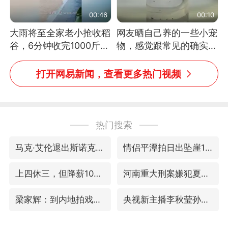
00:46
00:10
大雨将至全家老小抢收稻
网友晒自己养的一些小宠
谷，6分钟收完1000斤，
物，感觉跟常见的确实有
没有一个人掉链子
些不一样
打开网易新闻，查看更多热门视频
热门搜索
马克·艾伦退出斯诺克中国公开赛
情侣平潭拍日出坠崖1死1伤
上四休三，但降薪1000元，你接受吗？
河南重大刑案嫌犯夏某钢落网
梁家辉：到内地拍戏不是北上是回归
央视新主播李秋莹孙亚鹏亮相