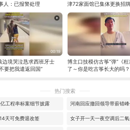
当事人：已报警处理
津72家面馆已集体更换招
00:19
男孩边境哭泣恳求西班牙士
博主口技模仿古筝“弹”《枉
不要把我遣返回国”
了～你是吃古筝长大的吗？
位考级不带古筝的选手。”
日电讯）
热门搜索
33亿工程串标案细节披露
河南回应撤回领导带薪错峰
14天可免费退改签
女子开一天一夜空调后二氧