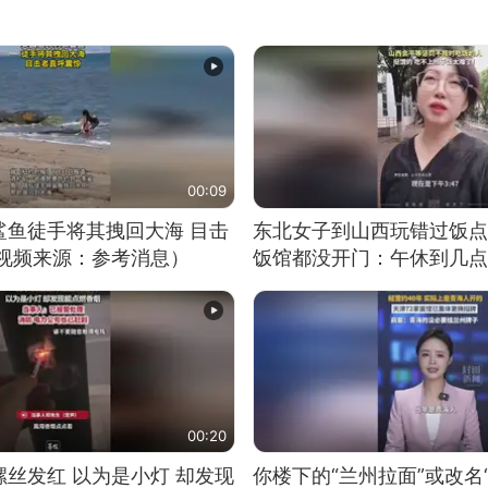
00:09
鲨鱼徒手将其拽回大海 目击
东北女子到山西玩错过饭点
（视频来源：参考消息）
饭馆都没开门：午休到几点
00:20
丝发红 以为是小灯 却发现
你楼下的“兰州拉面”或改名