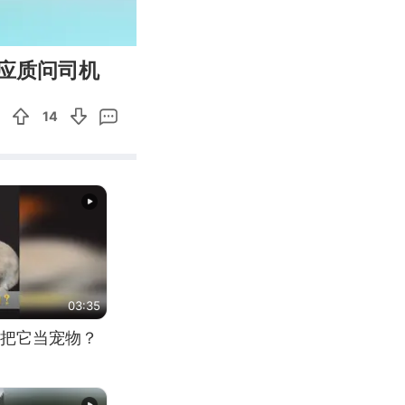
00:12
Enter
应质问司机
fullscreen
14
03:35
把它当宠物？