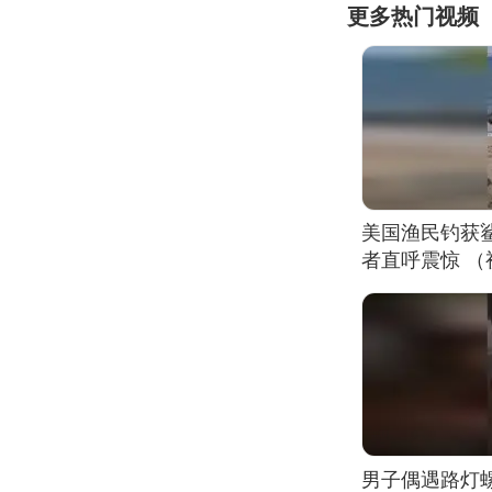
更多热门视频
美国渔民钓获
者直呼震惊 
男子偶遇路灯螺