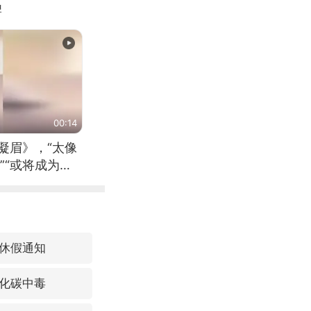
牌
00:14
凝眉》，“太像
”“或将成为首
（来源：新华每
休假通知
化碳中毒