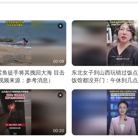
00:09
鲨鱼徒手将其拽回大海 目击
东北女子到山西玩错过饭点
（视频来源：参考消息）
饭馆都没开门：午休到几点
00:20