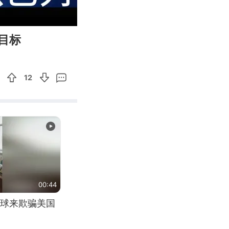
03:09
Enter
目标
fullscreen
12
00:44
球来欺骗美国