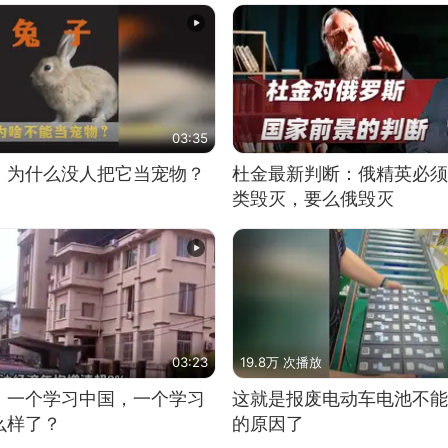
03:35
，为什么没人把它当宠物？
杜金最新判断：俄精英必须
类毁灭，要么俄毁灭
03:23
19.8万 次播放
，一个学习中国，一个学习
这就是报废电动车电池不能
么样了？
的原因了