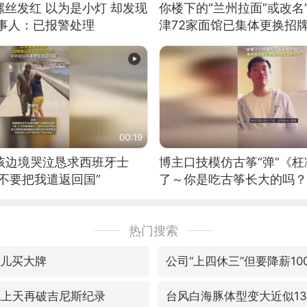
丝发红 以为是小灯 却发现
你楼下的“兰州拉面”或改名
当事人：已报警处理
津72家面馆已集体更换招
00:19
男孩边境哭泣恳求西班牙士
博主口技模仿古筝“弹”《枉
不要把我遣返回国”
了～你是吃古筝长大的吗？
位考级不带古筝的选手。”
日电讯）
热门搜索
女儿买大牌
公司“上四休三”但要降薪10
飞上天再破吉尼斯纪录
台风白海豚体型变大近似1