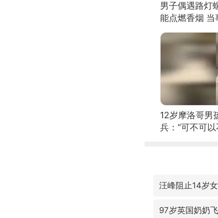
男子偶遇路灯螺
能点燃香烟 
12岁摩洛哥
兵：“可不可以
汪峰阻止14岁
97岁英国奶奶