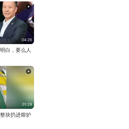
04:26
明白，要么人
01:29
整块扔进熔炉