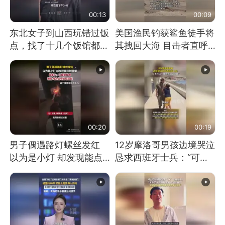
00:13
00:09
东北女子到山西玩错过饭
美国渔民钓获鲨鱼徒手将
点，找了十几个饭馆都没
其拽回大海 目击者直呼
开门：午休到几点
震惊 （视频来源：参考
消息）
00:20
00:19
男子偶遇路灯螺丝发红
12岁摩洛哥男孩边境哭泣
以为是小灯 却发现能点
恳求西班牙士兵：“可不
燃香烟 当事人：已报警
可以不要把我遣返回国”
处理