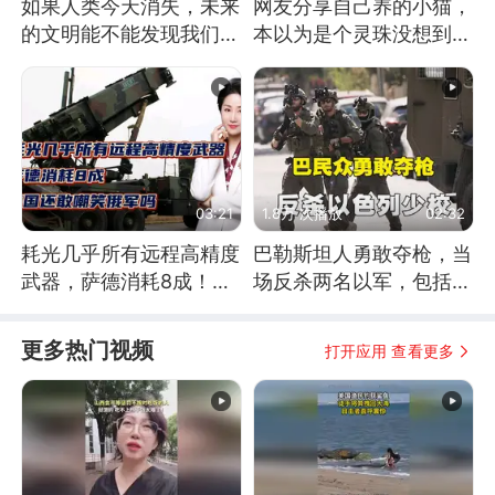
如果人类今天消失，未来
网友分享自己养的小猫，
的文明能不能发现我们存
本以为是个灵珠没想到是
在过？
魔丸
03:21
1.8万 次播放
02:32
耗光几乎所有远程高精度
巴勒斯坦人勇敢夺枪，当
武器，萨德消耗8成！美
场反杀两名以军，包括一
国还敢嘲笑俄军吗
名少校
更多热门视频
打开应用 查看更多