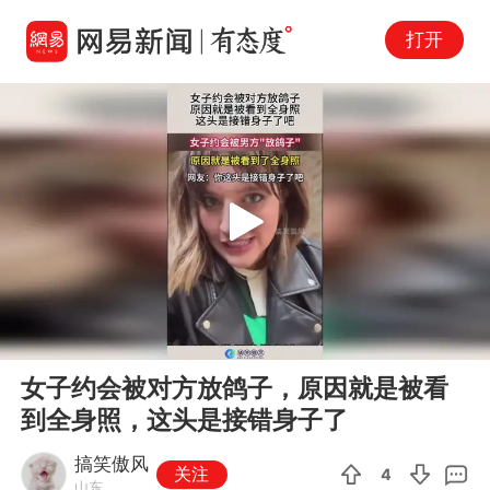
打开
Play
00:00
00:18
En
女子约会被对方放鸽子，原因就是被看
fu
到全身照，这头是接错身子了
搞笑傲风
关注
4
山东