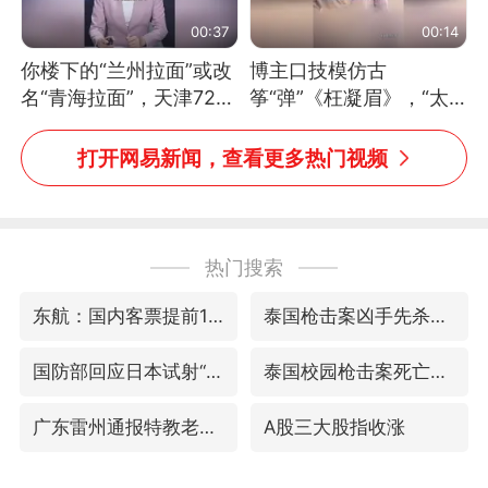
00:37
00:14
你楼下的“兰州拉面”或改
博主口技模仿古
名“青海拉面”，天津72家
筝“弹”《枉凝眉》，“太
面馆已集体更换招牌
像了～你是吃古筝长大的
吗？”“或将成为首位考级
打开网易新闻，查看更多热门视频
不带古筝的选手。”（来
源：新华每日电讯）
热门搜索
东航：国内客票提前14天免费退改
泰国枪击案凶手先杀祖父母后行凶
国防部回应日本试射“战斧”导弹
泰国校园枪击案死亡人数升至7人
广东雷州通报特教老师招聘违规事件
A股三大股指收涨