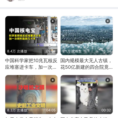
8.4万 次播放
05:04
2.1万 次播放
16:34
中国科学家把10兆瓦核反
国内规模最大无人古镇，
应堆塞进卡车，加一次燃
花50亿新建的四合院竟
料能跑几十年
没人住，发生了啥
8.3万 次播放
04:05
00:32