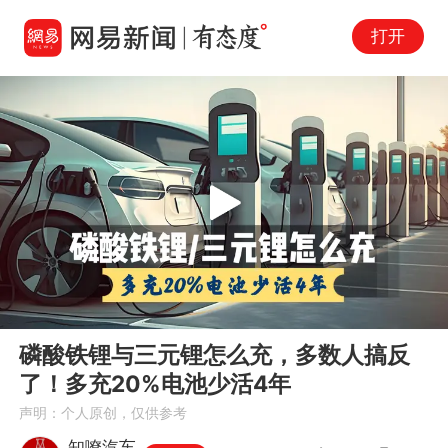
打开
Play
00:00
03:22
En
磷酸铁锂与三元锂怎么充，多数人搞反
fu
了！多充20%电池少活4年
声明：个人原创，仅供参考
知嘹汽车