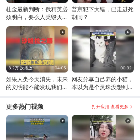
杜金最新判断：俄精英必
普京犯下大错，已走进死
须明白，要么人类毁灭，
胡同？
要么俄毁灭
8.2万 次播放
04:05
00:32
如果人类今天消失，未来
网友分享自己养的小猫，
的文明能不能发现我们存
本以为是个灵珠没想到是
在过？
魔丸
更多热门视频
打开应用 查看更多