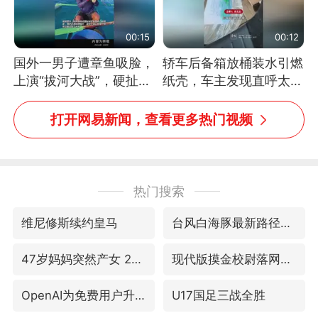
00:15
00:12
国外一男子遭章鱼吸脸，
轿车后备箱放桶装水引燃
上演“拔河大战”，硬扯加
纸壳，车主发现直呼太危
铁棒敲打方才挣脱
险，“拍出来让大家都避
免这个危险”
打开网易新闻，查看更多热门视频
热门搜索
维尼修斯续约皇马
台风白海豚最新路径研判来了
47岁妈妈突然产女 26岁女儿：很震惊
现代版摸金校尉落网查获400多枚古币
OpenAI为免费用户升级GPT-5.6 Luna
U17国足三战全胜