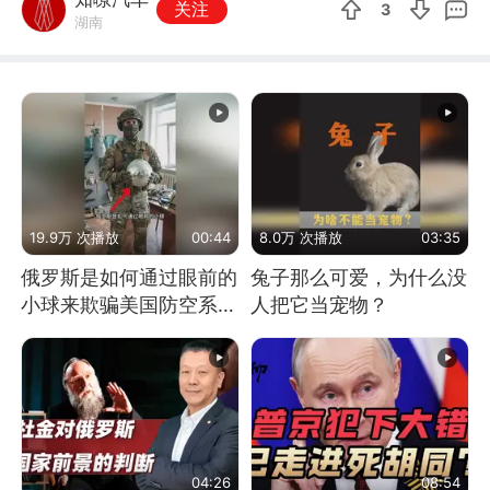
关注
3
湖南
19.9万 次播放
00:44
8.0万 次播放
03:35
俄罗斯是如何通过眼前的
兔子那么可爱，为什么没
小球来欺骗美国防空系统
人把它当宠物？
的
04:26
08:54