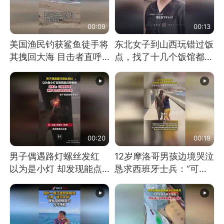
00:09
00:13
美国渔民钓获鲨鱼徒手将
东北女子到山西玩错过饭
其拽回大海 目击者直呼
点，找了十几个饭馆都没
震惊 （视频来源：参考
开门：午休到几点
消息）
00:20
00:19
男子偶遇路灯螺丝发红
12岁摩洛哥男孩边境哭泣
以为是小灯 却发现能点
恳求西班牙士兵：“可不
燃香烟 当事人：已报警
可以不要把我遣返回国”
处理