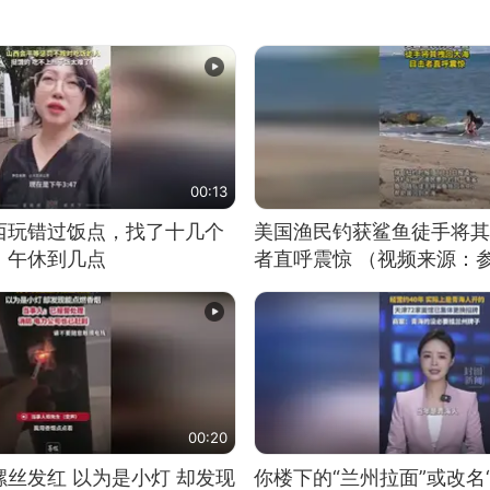
00:13
西玩错过饭点，找了十几个
美国渔民钓获鲨鱼徒手将其
：午休到几点
者直呼震惊 （视频来源：
00:20
丝发红 以为是小灯 却发现
你楼下的“兰州拉面”或改名