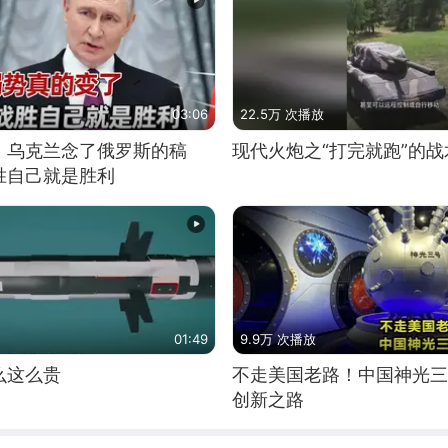
03:06
22.5万 次播放
，乌克兰念了俄罗斯的稿
现代火炮之“打完就跑”的战
胜自己就是胜利
01:49
9.9万 次播放
么这么贵
不走美国老路！中国神光三
创新之路