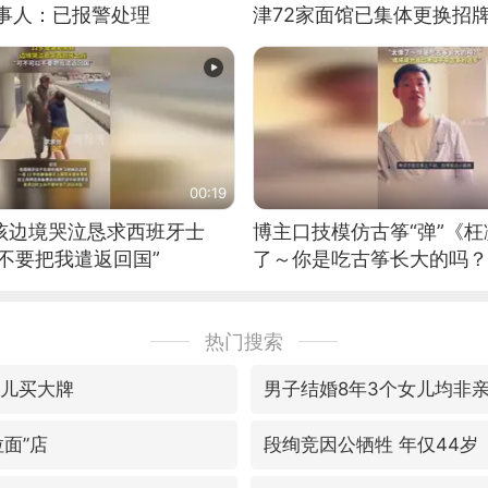
当事人：已报警处理
津72家面馆已集体更换招
00:19
男孩边境哭泣恳求西班牙士
博主口技模仿古筝“弹”《枉
不要把我遣返回国”
了～你是吃古筝长大的吗？
位考级不带古筝的选手。”
日电讯）
热门搜索
女儿买大牌
男子结婚8年3个女儿均非
面”店
段绚竞因公牺牲 年仅44岁