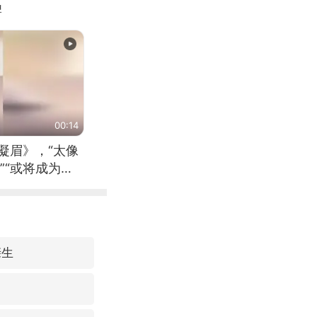
牌
00:14
凝眉》，“太像
”“或将成为首
（来源：新华每
亲生