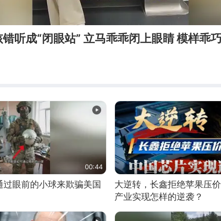
错听成“闭眼站” 立马乖乖闭上眼睛 模样乖
00:44
通过眼前的小球来欺骗美国
大逆转，长鑫拒绝苹果压价
产业实现怎样的逆袭？