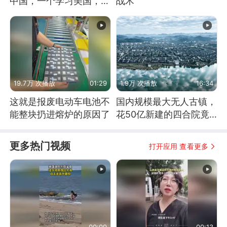
中国，一个学习美国，结
战术
果怎么样了？
19.7万 次播放
01:29
1.9万 次播放
16:34
这就是报废电动车电池不
国内规模最大无人古镇，
能整块扔进熔炉的原因了
花50亿新建的四合院竟
没人住，发生了啥
更多热门视频
打开应用 查看更多
00:09
00:13