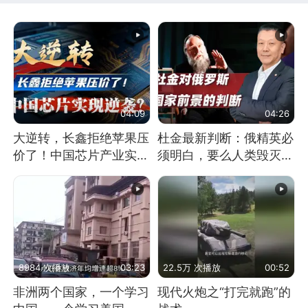
04:09
04:26
大逆转，长鑫拒绝苹果压
杜金最新判断：俄精英必
价了！中国芯片产业实现
须明白，要么人类毁灭，
怎样的逆袭？
要么俄毁灭
8984 次播放
03:23
22.5万 次播放
00:52
非洲两个国家，一个学习
现代火炮之“打完就跑”的