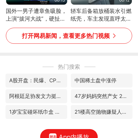
国外一男子遭章鱼吸脸，
轿车后备箱放桶装水引燃
上演“拔河大战”，硬扯加
纸壳，车主发现直呼太危
铁棒敲打方才挣脱
险，“拍出来让大家都避
免这个危险”
打开网易新闻，查看更多热门视频
热门搜索
A股开盘：民爆、CPO等概念走强
中国稀土盘中涨停
阿根廷足协发文力挺因凡蒂诺
47岁妈妈突然产女 26岁女儿：很震惊
1岁宝宝碰坏纸巾盒 宝妈被索赔924元
21楼高空抛物嫌疑人被拘留
App内播放