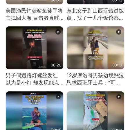
美国渔民钓获鲨鱼徒手将
东北女子到山西玩错过饭
其拽回大海 目击者直呼
点，找了十几个饭馆都没
震惊 （视频来源：参考
开门：午休到几点
消息）
00:20
00:19
男子偶遇路灯螺丝发红
12岁摩洛哥男孩边境哭泣
以为是小灯 却发现能点
恳求西班牙士兵：“可不
燃香烟 当事人：已报警
可以不要把我遣返回国”
处理
00:15
00:12