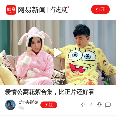
打开
Play
00:00
01:40
En
爱情公寓花絮合集，比正片还好看
fu
jc过去影馆
关注
2
河南