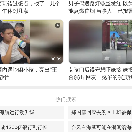
西玩错过饭点，找了十几个
男子偶遇路灯螺丝发红 以
：午休到几点
能点燃香烟 当事人：已报
00:09
厢内遇吵闹小孩，亮出“王
女孩门后蹲守想吓姥爷 姥
静音
合演出 网友：姥爷的演技
热门搜索
海航运行动升级
郑国霖回应去景区上班被保
成4200亿银行副行长
台风白海豚可能在浙闽沿海