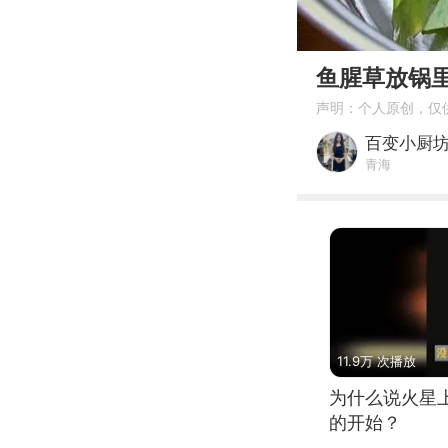
00:00
鱼腥草放锅
声明：个人原创，仅
百变小厨坊
青海
11.9万 次播放
为什么说火星
的开始？