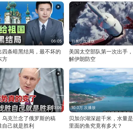
06:05
11.6万 次播放
出四条暗黑结局，最不坏的
美国太空部队第一次出手，
东方
解伊朗防空
03:06
10.0万 次播放
，乌克兰念了俄罗斯的稿
贝加尔湖深超千米，水量是
胜自己就是胜利
里面的鱼究竟有多大？