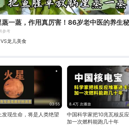
里蒸一蒸，作用真厉害！86岁老中医的养生
供参考
VS龙儿美食
03:55
8.4万 次播放
上发现生命，将是人类绝望
中国科学家把10兆瓦核反
加一次燃料能跑几十年