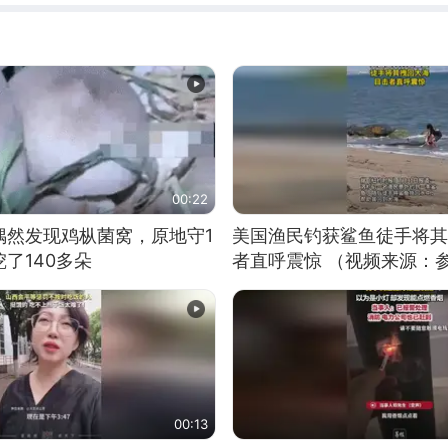
00:22
偶然发现鸡枞菌窝，原地守1
美国渔民钓获鲨鱼徒手将其
了140多朵
者直呼震惊 （视频来源：
00:13