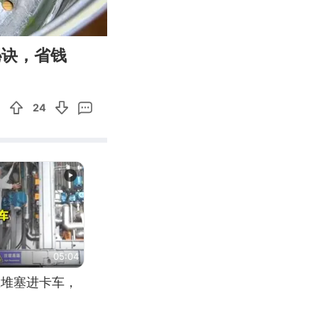
06:49
Enter
秘诀，省钱
fullscreen
24
05:04
应堆塞进卡车，