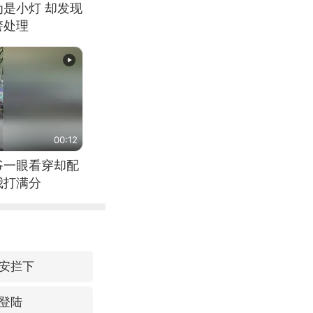
为是小灯 却发现
警处理
00:12
爷一眼看穿却配
我打满分
安拦下
登陆