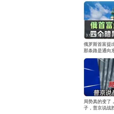
3.1万 次播放
俄罗斯首富提
那条路是通向
局势真的变了
子，普京说战