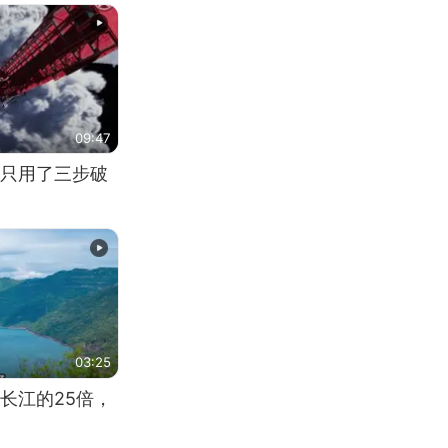
09:47
只用了三步破
03:25
长江的25倍，