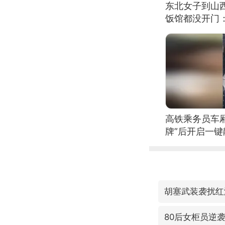
东北女子到山
饭馆都没开门
高铁乘务员车
牌”后开启一键
胡塞武装袭扰红
80后女柜员逆袭