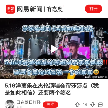
打开
Play
00:00
02:36
En
5.16洋薯条在杰伦演唱会帮莎莎点《我
fu
是如此相信》还要两个签名
日在落日打怪
关注
14
四川