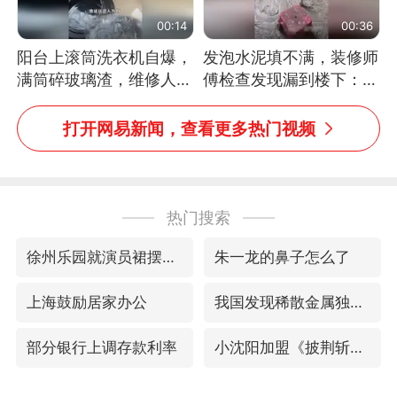
00:14
00:36
阳台上滚筒洗衣机自爆，
发泡水泥填不满，装修师
满筒碎玻璃渣，维修人员
傅检查发现漏到楼下：出
称是人为原因，从未见过
风口未延伸到外墙
洗衣机自爆
打开网易新闻，查看更多热门视频
热门搜索
徐州乐园就演员裙摆意外引燃致歉
朱一龙的鼻子怎么了
上海鼓励居家办公
我国发现稀散金属独立新矿物——乌斯河锗矿
部分银行上调存款利率
小沈阳加盟《披荆斩棘》