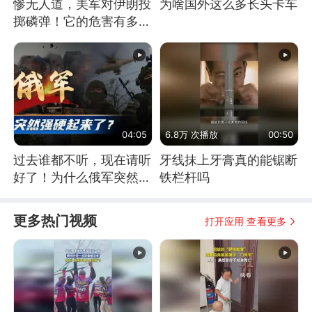
惨无人道，美军对伊朗投
为啥国外这么多长头卡车
掷磷弹！它的危害有多
大？
04:05
6.8万 次播放
00:50
过去谁都不听，现在请听
牙线抹上牙膏真的能锯断
好了！为什么俄军突然强
铁栏杆吗
硬起来了？
更多热门视频
打开应用 查看更多