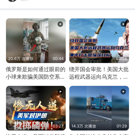
20.6万 次播放
00:44
03:35
俄罗斯是如何通过眼前的
绕开国会审批！美国大批
小球来欺骗美国防空系统
远程武器运向乌克兰，集
的
中打击俄纵深目标
03:27
14.3万 次播放
01:29