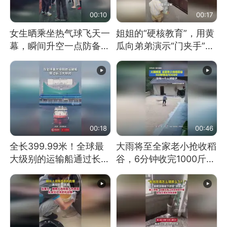
00:10
00:17
女生晒乘坐热气球飞天一
姐姐的“硬核教育”，用黄
幕，瞬间升空一点防备都
瓜向弟弟演示“门夹手”，
没有
网友：果然言传不如身
教！
00:18
00:46
全长399.99米！全球最
大雨将至全家老小抢收稻
大级别的运输船通过长江
谷，6分钟收完1000斤，
大桥这一幕，太震撼了！
没有一个人掉链子