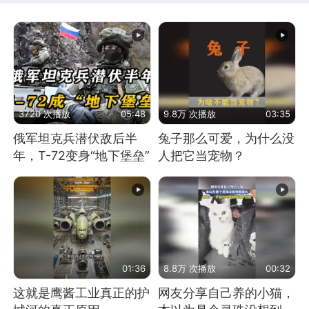
3720 次播放
05:48
9.8万 次播放
03:35
俄军坦克兵潜伏敌后半
兔子那么可爱，为什么没
年，T-72变身“地下堡垒”
人把它当宠物？
01:36
8.8万 次播放
00:32
这就是鹰酱工业真正的护
网友分享自己养的小猫，