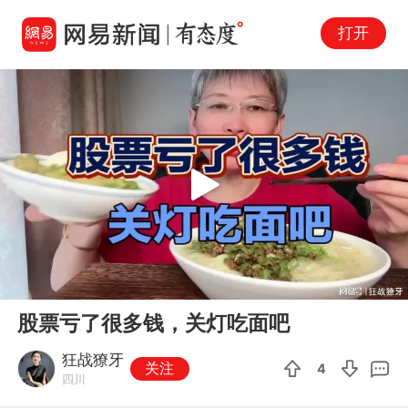
打开
Play
00:00
05:18
En
股票亏了很多钱，关灯吃面吧
fu
狂战獠牙
关注
4
四川