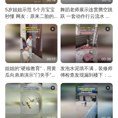
5岁姐姐示范 5个月宝宝
舞蹈老师展示连贯腾空跳
秒懂 网友：原来二胎的
跃 一套动作行云流水 节
快乐长这样
奏感拉满 网友：怎么做
到又舞又武的？
00:17
00:36
姐姐的“硬核教育”，用黄
发泡水泥填不满，装修师
瓜向弟弟演示“门夹手”，
傅检查发现漏到楼下：出
网友：果然言传不如身
风口未延伸到外墙
教！
00:10
00:46