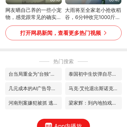
网友晒自己养的一些小宠
大雨将至全家老小抢收稻
物，感觉跟常见的确实有
谷，6分钟收完1000斤，
些不一样
没有一个人掉链子
打开网易新闻，查看更多热门视频
热门搜索
台当局重金为“台独”织“皇帝新衣”
泰国初中生饮弹自尽前开了26枪
几元成本的AI广告导致千万市值蒸发
马克·艾伦退出斯诺克中国公开赛
河南刑案嫌犯被抓 逃窜时伤害多人
梁家辉：到内地拍戏不是北上是回归
App内播放