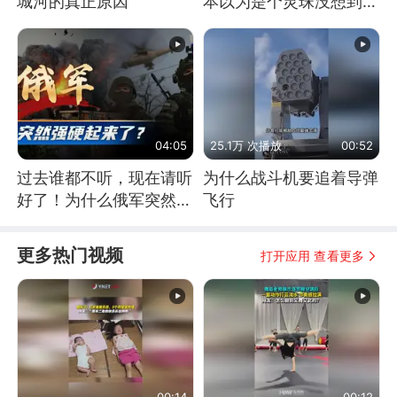
城河的真正原因
本以为是个灵珠没想到是
魔丸
04:05
25.1万 次播放
00:52
过去谁都不听，现在请听
为什么战斗机要追着导弹
好了！为什么俄军突然强
飞行
硬起来了？
更多热门视频
打开应用 查看更多
00:14
00:12