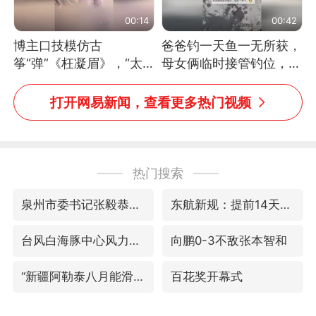
00:14
00:42
博主口技模仿古
爸爸钓一天鱼一无所获，
筝“弹”《枉凝眉》，“太
母女俩临时接管钓位，用
像了～你是吃古筝长大的
玩具鱼竿钓上大鱼
吗？”“或将成为首位考级
打开网易新闻，查看更多热门视频
不带古筝的选手。”（来
源：新华每日电讯）
热门搜索
泉州市委书记张毅恭被查
东航新规：提前14天可免费退改签
台风白海豚中心风力增强
向鹏0-3不敌张本智和
“新疆阿勒泰八月能滑雪”不实
百花奖开幕式