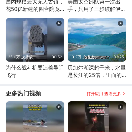
国内规模最大无人古镇，
美国太空部队第一次出
花50亿新建的四合院竟
手，只用了三步破解伊朗
没人住，发生了啥
防空
25.0万 次播放
00:52
10.2万 次播放
03:25
为什么战斗机要追着导弹
贝加尔湖深超千米，水量
飞行
是长江的25倍，里面的
鱼究竟有多大？
更多热门视频
打开应用 查看更多