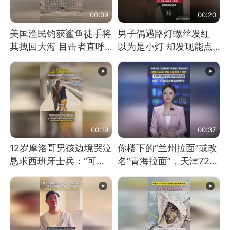
00:09
00:20
美国渔民钓获鲨鱼徒手将
男子偶遇路灯螺丝发红
其拽回大海 目击者直呼
以为是小灯 却发现能点
震惊 （视频来源：参考
燃香烟 当事人：已报警
消息）
处理
00:19
00:37
12岁摩洛哥男孩边境哭泣
你楼下的“兰州拉面”或改
恳求西班牙士兵：“可不
名“青海拉面”，天津72家
可以不要把我遣返回国”
面馆已集体更换招牌