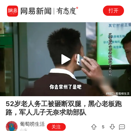
打开
Play
00:00
07:38
En
52岁老人务工被砸断双腿，黑心老板跑
fu
路，军人儿子无奈求助部队
葡萄唠生活
关注
5
山东