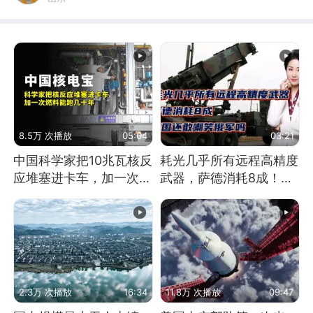
8.5万 次播放
05:04
03:21
中国科学家把10兆瓦核反
耗光几乎所有远程高精度
应堆塞进卡车，加一次燃
武器，萨德消耗8成！美
料能跑几十年
国还敢嘲笑俄军吗
2.3万 次播放
16:34
11.8万 次播放
09:47