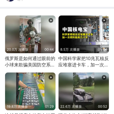
20.0万 次播放
00:44
8.5万 次播放
05:04
俄罗斯是如何通过眼前的
中国科学家把10兆瓦核反
小球来欺骗美国防空系统
应堆塞进卡车，加一次燃
的
料能跑几十年
19.8万 次播放
01:29
22.6万 次播放
00:52