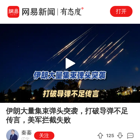
打开
Play
00:00
03:08
En
伊朗大量集束弹头突袭，打破导弹不足
fu
传言，美军拦截失败
秦蓁
关注
125
辽宁