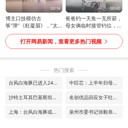
00:14
00:42
博主口技模仿古
爸爸钓一天鱼一无所获，
筝“弹”《枉凝眉》，“太
母女俩临时接管钓位，用
像了～你是吃古筝长大的
玩具鱼竿钓上大鱼
吗？”“或将成为首位考级
打开网易新闻，查看更多热门视频
不带古筝的选手。”（来
源：新华每日电讯）
热门搜索
台风白海豚已进入24小时警戒线
中巨芯：上半年归母净利润1405.77万元
沙特土耳其巴基斯坦签署共同防务协议
名创优品回应女子吐槽内裤质量差
上海：台风白海豚或将带来龙卷风
泉州市委书记张毅恭被查