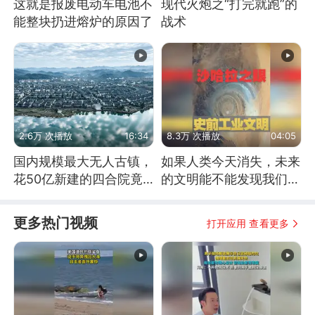
这就是报废电动车电池不
现代火炮之“打完就跑”的
能整块扔进熔炉的原因了
战术
2.6万 次播放
16:34
8.3万 次播放
04:05
国内规模最大无人古镇，
如果人类今天消失，未来
花50亿新建的四合院竟
的文明能不能发现我们存
没人住，发生了啥
在过？
更多热门视频
打开应用 查看更多