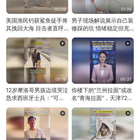
00:09
01:05
美国渔民钓获鲨鱼徒手将
男子现场解说展示自己装
其拽回大海 目击者直呼
修踩的坑 情绪稳定但充
震惊 （视频来源：参考
满无奈 每处都有精心设
消息）
计 但每处都有瑕疵 网
友：一开始我没笑 但看
到洗手盆我没绷住
00:19
00:37
12岁摩洛哥男孩边境哭泣
你楼下的“兰州拉面”或改
恳求西班牙士兵：“可不
名“青海拉面”，天津72家
可以不要把我遣返回国”
面馆已集体更换招牌