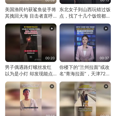
美国渔民钓获鲨鱼徒手将
东北女子到山西玩错过饭
其拽回大海 目击者直呼
点，找了十几个饭馆都没
震惊 （视频来源：参考
开门：午休到几点
消息）
00:20
00:37
男子偶遇路灯螺丝发红
你楼下的“兰州拉面”或改
以为是小灯 却发现能点
名“青海拉面”，天津72家
燃香烟 当事人：已报警
面馆已集体更换招牌
处理
00:14
00:19