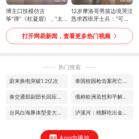
博主口技模仿古
12岁摩洛哥男孩边境哭泣
筝“弹”《枉凝眉》，“太
恳求西班牙士兵：“可不
像了～你是吃古筝长大的
可以不要把我遣返回国”
吗？”“或将成为首位考级
打开网易新闻，查看更多热门视频
不带古筝的选手。”（来
源：新华每日电讯）
热门搜索
蔚来换电突破1.2亿次
泰国校园枪击案死亡人数升至7人
泰交通部副部长回应中国人遭歧视手势
俄称欧洲若想和平解决冲突应停止援乌
台风白海豚体型变大近似13个浙江面积
泸溪河：桃酥吃出金属牙冠视频不实
App内播放