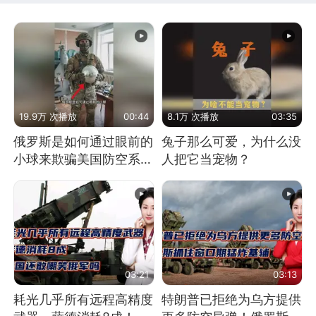
19.9万 次播放
00:44
8.1万 次播放
03:35
俄罗斯是如何通过眼前的
兔子那么可爱，为什么没
小球来欺骗美国防空系统
人把它当宠物？
的
03:21
03:13
耗光几乎所有远程高精度
特朗普已拒绝为乌方提供