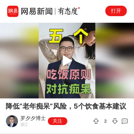
打开
Play
00:00
01:13
En
降低“老年痴呆”风险，5个饮食基本建议
fu
罗夕夕博士
关注
2
浙江