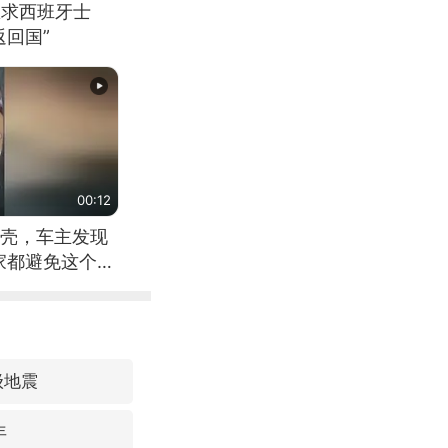
恳求西班牙士
回国”
00:12
壳，车主发现
家都避免这个危
级地震
年