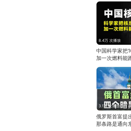
8.4万 次播放
中国科学家把
加一次燃料能
3.1万 次播放
俄罗斯首富提
那条路是通向