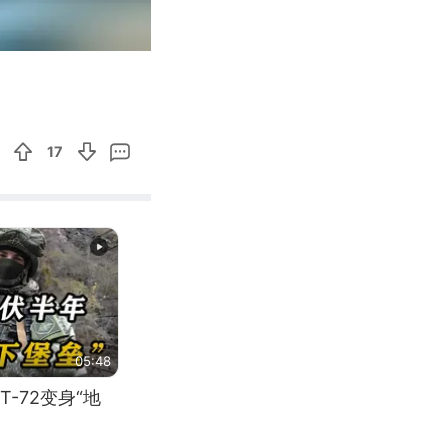
02:29
Enter
fullscreen
17
05:48
-72变身“地