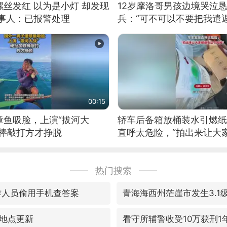
丝发红 以为是小灯 却发现
12岁摩洛哥男孩边境哭泣
当事人：已报警处理
兵：“可不可以不要把我遣返
00:15
章鱼吸脸，上演“拔河大
轿车后备箱放桶装水引燃纸
铁棒敲打方才挣脱
直呼太危险，“拍出来让大
险”
热门搜索
作人员偷用手机查答案
青海海西州茫崖市发生3.1
地点更新
看守所辅警收受10万获刑1