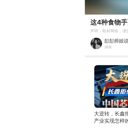
00:00
这4种食物
声明：取材网络，谨
彭彭师姐
湖南
大逆转，长鑫
产业实现怎样