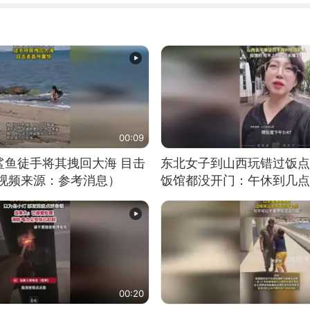
00:09
鲨鱼徒手将其拽回大海 目击
东北女子到山西玩错过饭点
（视频来源：参考消息）
饭馆都没开门：午休到几点
00:20