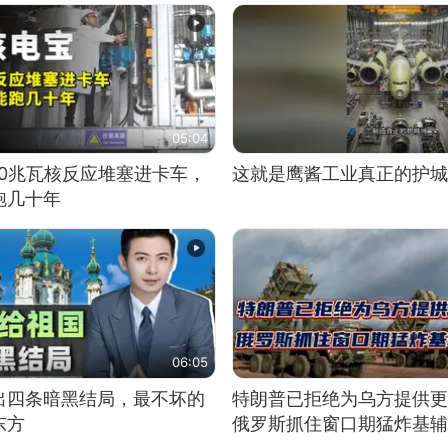
05:04
10兆瓦核反应堆塞进卡车，
这就是鹰酱工业真正的护城
跑几十年
06:05
出四条暗黑结局，最不坏的
特朗普已拒绝为乌方提供更
东方
俄罗斯抓住窗口期猛炸基辅