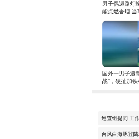
男子偶遇路灯螺
能点燃香烟 
国外一男子遭
战”，硬扯加
巡查组提问 工
台风白海豚登陆