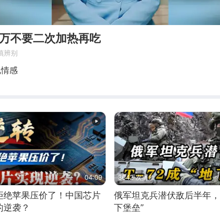
手万不要二次加热再吃
慎辨别
说情感
04:09
3642 次播放
拒绝苹果压价了！中国芯片
俄军坦克兵潜伏敌后半年，T
的逆袭？
下堡垒”